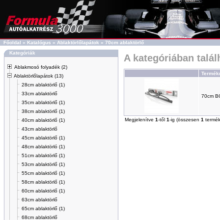
Főoldal
»
Katalógus
»
Ablaktörlőlapátok
»
70cm ablaktörlő
Kategóriák
A kategóriában talá
Ablakmosó folyadék (2)
Termék
Ablaktörlőlapátok (13)
28cm ablaktörlő (1)
33cm ablaktörlő
70cm 
35cm ablaktörlő (1)
38cm ablaktörlő (1)
Megjelenítve
1
-től
1
-ig (összesen
1
termék
40cm ablaktörlő (1)
43cm ablaktörlő
45cm ablaktörlő (1)
48cm ablaktörló (1)
51cm ablaktörlő (1)
53cm ablaktörlő (1)
55cm ablaktörlő (1)
58cm ablaktörlő (1)
60cm ablaktörlő (1)
63cm ablaktörlő
65cm ablaktörlő (1)
68cm ablaktörlő