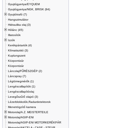
Gyujtógyertya/EYQUEM
Gyujtógyertya/NGK, BRISK (94)
Gyujtótrafó (7)
Hangszimulátor
Hidraulika olaj (3)
Hólánc (45)
Illatosítók
Izzók
Kerékpártartók (4)
Klímatisztitó (3)
Kuplungszett
Központizár
Központizár
Láncolaj/FŰRÉSZGÉP (2)
Láncspray (7)
Légtömegmérők (1)
Lengéscsillapítók (1)
Lengéscsillapítóolaj
Levegőszűrő olajzó (3)
Lézerblokkolók,Radardetektorok
Menetrögzítő kamera
Motorolaj/A.Z. MEISTERTEILE
Motorolaj/AGIP-ENI
Motorolaj/AGIP-ENI MOTORKERÉKPÁR
Motorolaj/AKCELA - CASE - STEYR