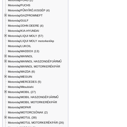
Motorolaj/FORD (2)
Motorolaj/FUCHS
Motorolaj/FŰNYÍRÓ,KISGÉP (4)
Motorolaj/GAZPROMNEFT
Motorolaj/GULF
Motorolaj/JOHN DEERE (4)
Motorolaj/KIA-HYUNDAI
Motorolaj/LIQUI MOLY (57)
Motorolaj/LIQUI MOLY motorkerékp
Motorolaj/LUKOIL
Motorolaj/MADDOX (13)
Motorolaj/MANNOL
Motorolaj/MANNOL HASZONGÉPJÁRMŰ
Motorolaj/MANNOL MOTORKERÉKPÁR
Motorolaj/MAZDA (6)
Motorolaj/MEGUIN
Motorolaj/MERCEDES (5)
Motorolaj/Mitsubishi
Motorolaj/MOBIL (27)
Motorolaj/MOBIL HASZONGÉPJÁRMŰ
Motorolaj/MOBIL MOTORKERÉKPÁR
Motorolaj/MOPAR
Motorolaj/MOTORCSÓNAK (2)
Motorolaj/MOTUL (38)
Motorolaj/MOTUL MOTORKERÉKPÁR (26)