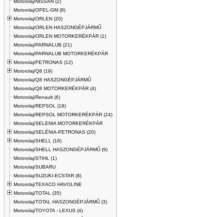
Motorolaj/NISSAN (2)
Motorolaj/OPEL-GM (8)
Motorolaj/ORLEN (20)
Motorolaj/ORLEN HASZONGÉPJÁRMŰ
Motorolaj/ORLEN MOTORKERÉKPÁR (1)
Motorolaj/PARNALUB (21)
Motorolaj/PARNALUB MOTORKERÉKPÁR
Motorolaj/PETRONAS (12)
Motorolaj/Q8 (19)
Motorolaj/Q8 HASZONGÉPJÁRMŰ
Motorolaj/Q8 MOTORKERÉKPÁR (4)
Motorolaj/Renault (6)
Motorolaj/REPSOL (18)
Motorolaj/REPSOL MOTORKERÉKPÁR (24)
Motorolaj/SELENIA MOTORKERÉKPÁR
Motorolaj/SELÉNIA-PETRONAS (20)
Motorolaj/SHELL (18)
Motorolaj/SHELL HASZONGÉPJÁRMŰ (9)
Motorolaj/STIHL (1)
Motorolaj/SUBARU
Motorolaj/SUZUKI-ECSTAR (8)
Motorolaj/TEXACO HAVOLINE
Motorolaj/TOTAL (35)
Motorolaj/TOTAL HASZONGÉPJÁRMŰ (3)
Motorolaj/TOYOTA - LEXUS (4)