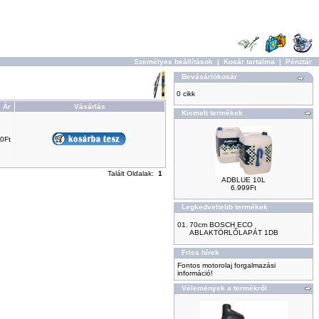
Személyes beállítások
|
Kosár tartalma
|
Pénztár
Bevásárlókosár
0 cikk
Ár
Vásárlás
Kiemelt termékek
0Ft
Talált Oldalak:
1
ADBLUE 10L
6.999Ft
Legkedveltebb termékek
01.
70cm BOSCH ECO
ABLAKTÖRLŐLAPÁT 1DB
Friss hírek
Fontos motorolaj forgalmazási
információ!
Vélemények a termékről