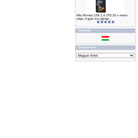
Alfa Romeo 156 2.4 JTD 20 v motor
olaja. A gyár ezt ajánlja ..
Nyelvek
Pénznemek