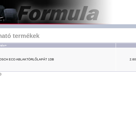
lható termékek
név+
BOSCH ECO ABLAKTÖRLŐLAPÁT 1DB
2.60
)