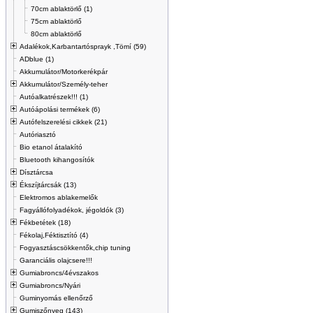
70cm ablaktörlő (1)
75cm ablaktörlő
80cm ablaktörlő
Adalékok,Karbantartósprayk ,Tömí (59)
ADblue (1)
Akkumulátor/Motorkerékpár
Akkumulátor/Személy-teher
Autóalkatrészek!!! (1)
Autóápolási termékek (6)
Autófelszerelési cikkek (21)
Autóriasztó
Bio etanol átalakító
Bluetooth kihangosítók
Dísztárcsa
Ékszíjtárcsák (13)
Elektromos ablakemelők
Fagyállófolyadékok, jégoldók (3)
Fékbetétek (18)
Fékolaj,Féktisztító (4)
Fogyasztáscsökkentők,chip tuning
Garanciális olajcsere!!!
Gumiabroncs/4évszakos
Gumiabroncs/Nyári
Guminyomás ellenőrző
Gumiszőnyeg (143)