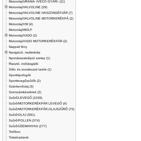
Motorolaj/URANIA -IVECO GYÁRI- (11)
Motorolaj/VALVOLINE (29)
Motorolaj/VALVOLINE HASZONGÉPJÁR (7)
Motorolaj/VALVOLINE MOTORKERÉKPÁ (2)
Motorolaj/VW (4)
Motorolaj/WOLF
Motorolaj/XADO (2)
Motorolaj/XADO MOTORKERÉKPÁR (2)
Nappali fény
Navigáció, multimédia
Nyomásszabályzó szelep (1)
Riasztó, indításgátló
Síléc és snowboard tartók (1)
Sportkipufogók
Sportlevegőszűrők (2)
Szánkenőolaj (3)
Szerszámkészletek (2)
Szűrő/LEVEGŐ (1038)
Szűrő/MOTORKERÉKPÁR LEVEGŐ (4)
Szűrő/MOTORKERÉKPÁR,OLAJSZŰRŐ (75)
Szűrő/OLAJ (591)
Szűrő/POLLEN (374)
Szűrő/ÜZEMANYAG (277)
Tetőbox
Tolatóradarok