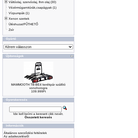
Váltóolaj, szervóolaj, lhm olaj (30)
Vézérmúgarnitúrák,csapágyak (1)
Vízpumpák (1)
Xenon szettek
Üléshuzat/FŰTHETŐ
Zsír
Gyártó
Újdonságok
MAMMOOTH TB-BE4 kerékpár szállító
vonohorogra
109.999Ft
Gyorskeresés
Ide kell beírni a keresett cikk nevét.
Összetett keresés
Információk
Általános szerződési feltételek
Az adatkezelésről