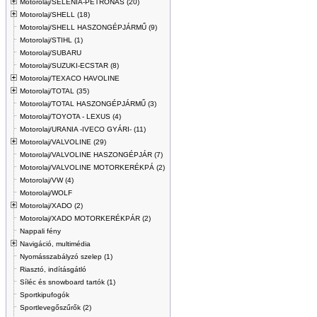
Motorolaj/SELÉNIA-PETRONAS (20)
Motorolaj/SHELL (18)
Motorolaj/SHELL HASZONGÉPJÁRMŰ (9)
Motorolaj/STIHL (1)
Motorolaj/SUBARU
Motorolaj/SUZUKI-ECSTAR (8)
Motorolaj/TEXACO HAVOLINE
Motorolaj/TOTAL (35)
Motorolaj/TOTAL HASZONGÉPJÁRMŰ (3)
Motorolaj/TOYOTA - LEXUS (4)
Motorolaj/URANIA -IVECO GYÁRI- (11)
Motorolaj/VALVOLINE (29)
Motorolaj/VALVOLINE HASZONGÉPJÁR (7)
Motorolaj/VALVOLINE MOTORKERÉKPÁ (2)
Motorolaj/VW (4)
Motorolaj/WOLF
Motorolaj/XADO (2)
Motorolaj/XADO MOTORKERÉKPÁR (2)
Nappali fény
Navigáció, multimédia
Nyomásszabályzó szelep (1)
Riasztó, indításgátló
Síléc és snowboard tartók (1)
Sportkipufogók
Sportlevegőszűrők (2)