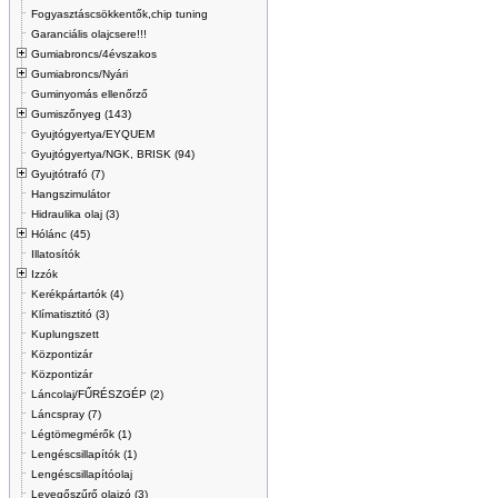
Fogyasztáscsökkentők,chip tuning
Garanciális olajcsere!!!
Gumiabroncs/4évszakos
Gumiabroncs/Nyári
Guminyomás ellenőrző
Gumiszőnyeg (143)
Gyujtógyertya/EYQUEM
Gyujtógyertya/NGK, BRISK (94)
Gyujtótrafó (7)
Hangszimulátor
Hidraulika olaj (3)
Hólánc (45)
Illatosítók
Izzók
Kerékpártartók (4)
Klímatisztitó (3)
Kuplungszett
Központizár
Központizár
Láncolaj/FŰRÉSZGÉP (2)
Láncspray (7)
Légtömegmérők (1)
Lengéscsillapítók (1)
Lengéscsillapítóolaj
Levegőszűrő olajzó (3)