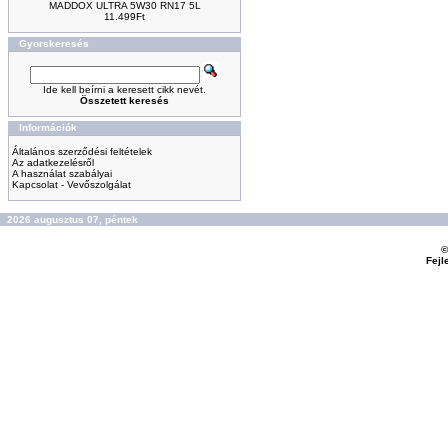
MADDOX ULTRA 5W30 RN17 5L
11.499Ft
Gyorskeresés
Ide kell beírni a keresett cikk nevét.
Összetett keresés
Információk
Általános szerződési feltételek
Az adatkezelésről
A használat szabályai
Kapcsolat - Vevőszolgálat
2026 augusztus 07, péntek
©
Fejl