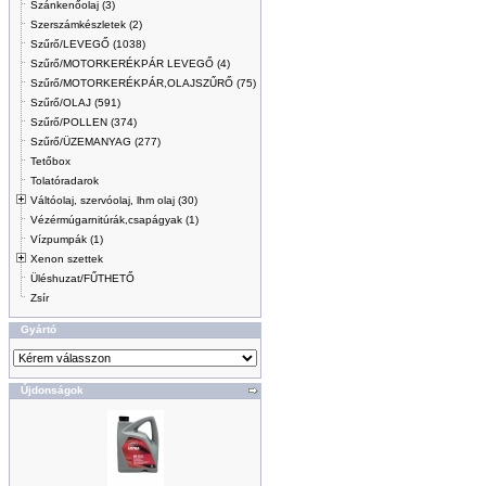
Szánkenőolaj (3)
Szerszámkészletek (2)
Szűrő/LEVEGŐ (1038)
Szűrő/MOTORKERÉKPÁR LEVEGŐ (4)
Szűrő/MOTORKERÉKPÁR,OLAJSZŰRŐ (75)
Szűrő/OLAJ (591)
Szűrő/POLLEN (374)
Szűrő/ÜZEMANYAG (277)
Tetőbox
Tolatóradarok
Váltóolaj, szervóolaj, lhm olaj (30)
Vézérmúgarnitúrák,csapágyak (1)
Vízpumpák (1)
Xenon szettek
Üléshuzat/FŰTHETŐ
Zsír
Gyártó
Újdonságok