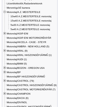
Lézerblokkolók,Radardetektorok
Menetrögzítő kamera
Motorolaj/A.Z. MEISTERTEILE
10w40 A.Z.MEISTERTEILE motorolaj
15w40 A.Z.MEISTERTEILE motorolaj
5w30 A.Z.MEISTERTEILE motorolaj
5w40 A.Z.MEISTERTEILE motorolaj
Motorolaj/AGIP-ENI
Motorolaj/AGIP-ENI MOTORKERÉKPÁR
Motorolaj/AKCELA - CASE - STEYR
Motorolaj/AMBRA - NEW HOLLAND (5)
Motorolaj/ARAL (9)
Motorolaj/ARAL HASZONGÉPJÁRMŰ (1)
Motorolaj/AUDI (1)
Motorolaj/BMW (5)
Motorolaj/BOZON - OREGON USA
Motorolaj/BP
Motorolaj/BP HASZONGÉPJÁRMŰ
Motorolaj/CASTROL (79)
Motorolaj/CASTROL HASZONGÉPJÁRMŰ (9)
Motorolaj/CASTROL MOTORKERÉKPÁR (7)
Motorolaj/CHAMPION
Motorolaj/DACIA (6)
Motorolaj/DIVINOL
Motorolaj/DIVINOL HASZONGÉPJÁRMŰ