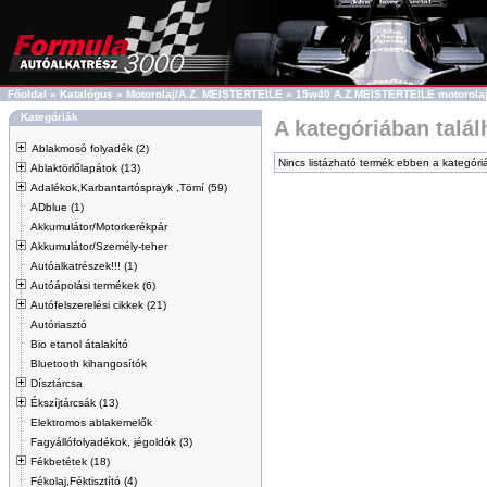
Főoldal
»
Katalógus
»
Motorolaj/A.Z. MEISTERTEILE
»
15w40 A.Z.MEISTERTEILE motorola
Kategóriák
A kategóriában talá
Ablakmosó folyadék (2)
Nincs listázható termék ebben a kategóri
Ablaktörlőlapátok (13)
Adalékok,Karbantartósprayk ,Tömí (59)
ADblue (1)
Akkumulátor/Motorkerékpár
Akkumulátor/Személy-teher
Autóalkatrészek!!! (1)
Autóápolási termékek (6)
Autófelszerelési cikkek (21)
Autóriasztó
Bio etanol átalakító
Bluetooth kihangosítók
Dísztárcsa
Ékszíjtárcsák (13)
Elektromos ablakemelők
Fagyállófolyadékok, jégoldók (3)
Fékbetétek (18)
Fékolaj,Féktisztító (4)