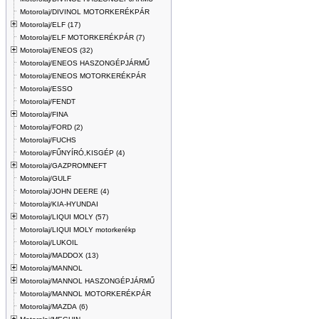
Motorolaj/DIVINOL MOTORKERÉKPÁR
Motorolaj/ELF (17)
Motorolaj/ELF MOTORKERÉKPÁR (7)
Motorolaj/ENEOS (32)
Motorolaj/ENEOS HASZONGÉPJÁRMŰ
Motorolaj/ENEOS MOTORKERÉKPÁR
Motorolaj/ESSO
Motorolaj/FENDT
Motorolaj/FINA
Motorolaj/FORD (2)
Motorolaj/FUCHS
Motorolaj/FŰNYÍRÓ,KISGÉP (4)
Motorolaj/GAZPROMNEFT
Motorolaj/GULF
Motorolaj/JOHN DEERE (4)
Motorolaj/KIA-HYUNDAI
Motorolaj/LIQUI MOLY (57)
Motorolaj/LIQUI MOLY motorkerékp
Motorolaj/LUKOIL
Motorolaj/MADDOX (13)
Motorolaj/MANNOL
Motorolaj/MANNOL HASZONGÉPJÁRMŰ
Motorolaj/MANNOL MOTORKERÉKPÁR
Motorolaj/MAZDA (6)