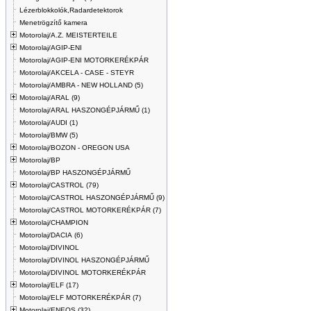
Lézerblokkolók,Radardetektorok
Menetrögzítő kamera
Motorolaj/A.Z. MEISTERTEILE
Motorolaj/AGIP-ENI
Motorolaj/AGIP-ENI MOTORKERÉKPÁR
Motorolaj/AKCELA - CASE - STEYR
Motorolaj/AMBRA - NEW HOLLAND (5)
Motorolaj/ARAL (9)
Motorolaj/ARAL HASZONGÉPJÁRMŰ (1)
Motorolaj/AUDI (1)
Motorolaj/BMW (5)
Motorolaj/BOZON - OREGON USA
Motorolaj/BP
Motorolaj/BP HASZONGÉPJÁRMŰ
Motorolaj/CASTROL (79)
Motorolaj/CASTROL HASZONGÉPJÁRMŰ (9)
Motorolaj/CASTROL MOTORKERÉKPÁR (7)
Motorolaj/CHAMPION
Motorolaj/DACIA (6)
Motorolaj/DIVINOL
Motorolaj/DIVINOL HASZONGÉPJÁRMŰ
Motorolaj/DIVINOL MOTORKERÉKPÁR
Motorolaj/ELF (17)
Motorolaj/ELF MOTORKERÉKPÁR (7)
Motorolaj/ENEOS (32)