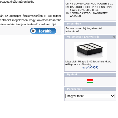
1L
egadott értékhatáron belül.
08.
4T 10W40 CASTROL POWER 1 1L
09.
CASTROL EDGE PROFESSIONAL
5W30 LONGLIFE III 1L
10.
10W40 CASTROL MAGNATEC
n az adatlapot értelemszerűen ki kell tölteni.
A3/B4 4L
gisztrációt megelőzően, vagy követően kosarába
Friss hírek
ikusan kiszámítja a fizetendő szállítási díjat.
Fontos motorolaj forgalmazási
információ!
Vélemények a termékről
Mitsubishi Mirage 1,468ccm hez jó. Az
előlepon a szélesség ..
Nyelvek
Pénznemek