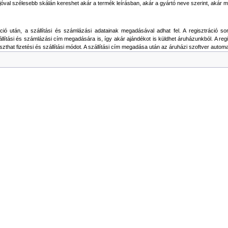
jóval szélesebb skálán kereshet akár a termék leírásban, akár a gyártó neve szerint, akár m
ó után, a szállítási és számlázási adatainak megadásával adhat fel. A regisztráció sorá
llítási és számlázási cím megadására is, így akár ajándékot is küldhet áruházunkból. A re
aszthat fizetési és szállítási módot. A szállítási cím megadása után az áruházi szoftver automat