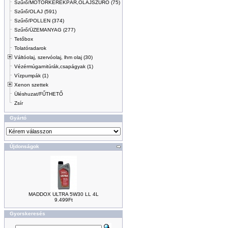
Szűrő/MOTORKERÉKPÁR,OLAJSZŰRŐ (75)
Szűrő/OLAJ (591)
Szűrő/POLLEN (374)
Szűrő/ÜZEMANYAG (277)
Tetőbox
Tolatóradarok
Váltóolaj, szervóolaj, lhm olaj (30)
Vézérmúgarnitúrák,csapágyak (1)
Vízpumpák (1)
Xenon szettek
Üléshuzat/FŰTHETŐ
Zsír
Gyártó
Újdonságok
MADDOX ULTRA 5W30 LL 4L
9.499Ft
Gyorskeresés