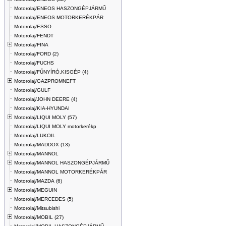
Motorolaj/ENEOS HASZONGÉPJÁRMŰ
Motorolaj/ENEOS MOTORKERÉKPÁR
Motorolaj/ESSO
Motorolaj/FENDT
Motorolaj/FINA
Motorolaj/FORD (2)
Motorolaj/FUCHS
Motorolaj/FŰNYÍRÓ,KISGÉP (4)
Motorolaj/GAZPROMNEFT
Motorolaj/GULF
Motorolaj/JOHN DEERE (4)
Motorolaj/KIA-HYUNDAI
Motorolaj/LIQUI MOLY (57)
Motorolaj/LIQUI MOLY motorkerékp
Motorolaj/LUKOIL
Motorolaj/MADDOX (13)
Motorolaj/MANNOL
Motorolaj/MANNOL HASZONGÉPJÁRMŰ
Motorolaj/MANNOL MOTORKERÉKPÁR
Motorolaj/MAZDA (6)
Motorolaj/MEGUIN
Motorolaj/MERCEDES (5)
Motorolaj/Mitsubishi
Motorolaj/MOBIL (27)