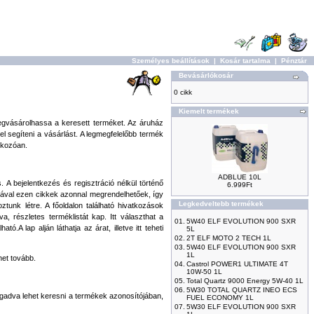
Személyes beállítások
|
Kosár tartalma
|
Pénztár
Bevásárlókosár
0 cikk
Kiemelt termékek
egvásárolhassa a keresett terméket. Az áruház
el segíteni a vásárlást. A legmegfelelőbb termék
tkozóan.
ADBLUE 10L
 bejelentkezés és regisztráció nélkül történő
6.999Ft
sával ezen cikkek azonnal megrendelhetőek, így
Legkedveltebb termékek
unk létre. A főoldalon található hivatkozások
, részletes terméklistát kap. Itt választhat a
01.
5W40 ELF EVOLUTION 900 SXR
.A lap alján láthatja az árat, illetve itt teheti
5L
02.
2T ELF MOTO 2 TECH 1L
03.
5W40 ELF EVOLUTION 900 SXR
1L
et tovább.
04.
Castrol POWER1 ULTIMATE 4T
10W-50 1L
05.
Total Quartz 9000 Energy 5W-40 1L
06.
5W30 TOTAL QUARTZ INEO ECS
egadva lehet keresni a termékek azonosítójában,
FUEL ECONOMY 1L
07.
5W30 ELF EVOLUTION 900 SXR