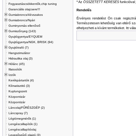
* Az
ÖSSZETETT KERESÉS
funkcióval 
Fogyasztáscsökkentők,chip tuning
Garanciális olajcsere!!!
Rendelés
Gumiabroncs/4évszakos
Érvényes rendelést Ön csak regisztráci
Gumiabroncs/Nyári
Természetesen lehetőség van eltérő szá
Guminyomás ellenőrző
elhelyezheti a kívánt termékeket. Itt vál
Gumiszőnyeg (143)
Gyujtógyertya/EYQUEM
Gyujtógyertya/NGK, BRISK (94)
Gyujtótrafó (7)
Hangszimulátor
Hidraulika olaj (3)
Hólánc (45)
Illatosítók
Izzók
Kerékpártartók (4)
Klímatisztitó (3)
Kuplungszett
Központizár
Központizár
Láncolaj/FŰRÉSZGÉP (2)
Láncspray (7)
Légtömegmérők (1)
Lengéscsillapítók (1)
Lengéscsillapítóolaj
Levegőszűrő olajzó (3)