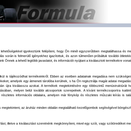
s lehetőségekkel igyekeztünk felépíteni, hogy Ön minél egyszerűbben megtalálhassa és m
ás során is felmerülő igényekhez igazítottuk, és azon túlmenően próbáltuk további ötletekk
nk Önnek a lehető legtöbb javaslatot, és információt nyújtani a kiválasztott termékekre vona
kül is tájékozódhat termékeinkről. Ebben az esetben adatainak megadása nem szükséges. A
keket, amelyek egy átmeneti tárolóba kerülnek, s ha Ön regisztrálja magát adatai megadá
n újra kiválassza azokat. A termékek megtekintésére egy többszintű menüstruktúrát hozt
ásában, melyen belül további alcsoportok szerepelnek. A kívánt termékcsoportra kattintva
észletes információs oldalaira, amelyen már fénykép és részletes műszaki leírás is található
 megtekinteni, az áruház minden oldalán megtalálható kezelőgombok segítségével böngészh
lást, illetve a kiválasztást szeretnénk megkönnyíteni, mivel egy szót, vagy szótöredéket m