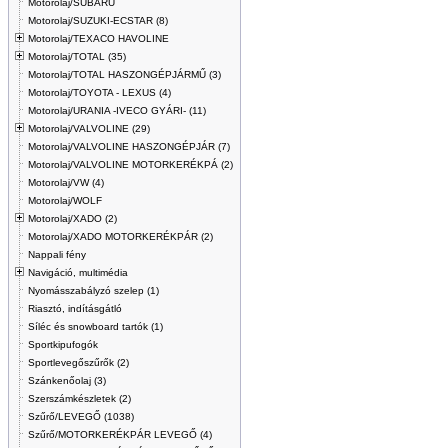
Motorolaj/SUBARU
Motorolaj/SUZUKI-ECSTAR (8)
Motorolaj/TEXACO HAVOLINE
Motorolaj/TOTAL (35)
Motorolaj/TOTAL HASZONGÉPJÁRMŰ (3)
Motorolaj/TOYOTA - LEXUS (4)
Motorolaj/URANIA -IVECO GYÁRI- (11)
Motorolaj/VALVOLINE (29)
Motorolaj/VALVOLINE HASZONGÉPJÁR (7)
Motorolaj/VALVOLINE MOTORKERÉKPÁ (2)
Motorolaj/VW (4)
Motorolaj/WOLF
Motorolaj/XADO (2)
Motorolaj/XADO MOTORKERÉKPÁR (2)
Nappali fény
Navigáció, multimédia
Nyomásszabályzó szelep (1)
Riasztó, indításgátló
Síléc és snowboard tartók (1)
Sportkipufogók
Sportlevegőszűrők (2)
Szánkenőolaj (3)
Szerszámkészletek (2)
Szűrő/LEVEGŐ (1038)
Szűrő/MOTORKERÉKPÁR LEVEGŐ (4)