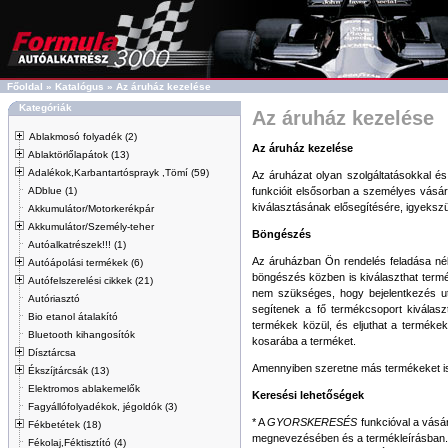
Főoldal
»
Katalógus
»
Az áruház kezelése
Kategóriák
Az áruház kezelése
Ablakmosó folyadék (2)
Az áruház kezelése
Ablaktörlőlapátok (13)
Adalékok,Karbantartósprayk ,Tömí (59)
Az áruházat olyan szolgáltatásokkal é
ADblue (1)
funkcióit elsősorban a személyes vásárl
kiválasztásának elősegítésére, igyekszü
Akkumulátor/Motorkerékpár
Akkumulátor/Személy-teher
Böngészés
Autóalkatrészek!!! (1)
Az áruházban Ön rendelés feladása nél
Autóápolási termékek (6)
böngészés közben is kiválaszthat termé
Autófelszerelési cikkek (21)
nem szükséges, hogy bejelentkezés utá
Autóriasztó
segítenek a fő termékcsoport kiválaszt
Bio etanol átalakító
termékek közül, és eljuthat a termékek r
Bluetooth kihangosítók
kosarába a terméket.
Dísztárcsa
Amennyiben szeretne más termékeket is
Ékszíjtárcsák (13)
Elektromos ablakemelők
Keresési lehetőségek
Fagyállófolyadékok, jégoldók (3)
* A
GYORSKERESÉS
funkcióval a vásár
Fékbetétek (18)
megnevezésében és a termékleírásban.
Fékolaj,Féktisztító (4)