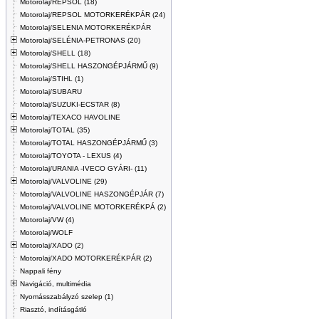
Motorolaj/REPSOL (18)
Motorolaj/REPSOL MOTORKERÉKPÁR (24)
Motorolaj/SELENIA MOTORKERÉKPÁR
Motorolaj/SELÉNIA-PETRONAS (20)
Motorolaj/SHELL (18)
Motorolaj/SHELL HASZONGÉPJÁRMŰ (9)
Motorolaj/STIHL (1)
Motorolaj/SUBARU
Motorolaj/SUZUKI-ECSTAR (8)
Motorolaj/TEXACO HAVOLINE
Motorolaj/TOTAL (35)
Motorolaj/TOTAL HASZONGÉPJÁRMŰ (3)
Motorolaj/TOYOTA - LEXUS (4)
Motorolaj/URANIA -IVECO GYÁRI- (11)
Motorolaj/VALVOLINE (29)
Motorolaj/VALVOLINE HASZONGÉPJÁR (7)
Motorolaj/VALVOLINE MOTORKERÉKPÁ (2)
Motorolaj/VW (4)
Motorolaj/WOLF
Motorolaj/XADO (2)
Motorolaj/XADO MOTORKERÉKPÁR (2)
Nappali fény
Navigáció, multimédia
Nyomásszabályzó szelep (1)
Riasztó, indításgátló