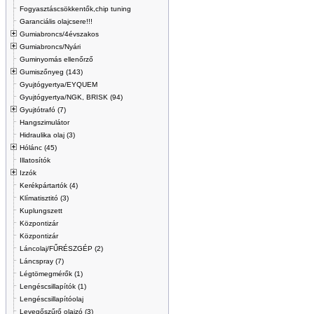
Fogyasztáscsökkentők,chip tuning
Garanciális olajcsere!!!
Gumiabroncs/4évszakos
Gumiabroncs/Nyári
Guminyomás ellenőrző
Gumiszőnyeg (143)
Gyujtógyertya/EYQUEM
Gyujtógyertya/NGK, BRISK (94)
Gyujtótrafó (7)
Hangszimulátor
Hidraulika olaj (3)
Hólánc (45)
Illatosítók
Izzók
Kerékpártartók (4)
Klímatisztitó (3)
Kuplungszett
Központizár
Központizár
Láncolaj/FŰRÉSZGÉP (2)
Láncspray (7)
Légtömegmérők (1)
Lengéscsillapítók (1)
Lengéscsillapítóolaj
Levegőszűrő olajzó (3)