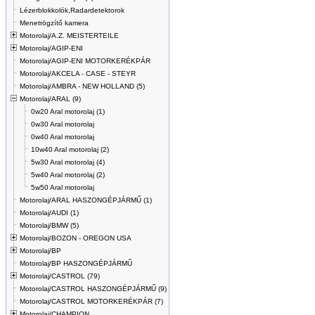
Lézerblokkolók,Radardetektorok
Menetrögzítő kamera
Motorolaj/A.Z. MEISTERTEILE
Motorolaj/AGIP-ENI
Motorolaj/AGIP-ENI MOTORKERÉKPÁR
Motorolaj/AKCELA - CASE - STEYR
Motorolaj/AMBRA - NEW HOLLAND (5)
Motorolaj/ARAL (9)
0w20 Aral motorolaj (1)
0w30 Aral motorolaj
0w40 Aral motorolaj
10w40 Aral motorolaj (2)
5w30 Aral motorolaj (4)
5w40 Aral motorolaj (2)
5w50 Aral motorolaj
Motorolaj/ARAL HASZONGÉPJÁRMŰ (1)
Motorolaj/AUDI (1)
Motorolaj/BMW (5)
Motorolaj/BOZON - OREGON USA
Motorolaj/BP
Motorolaj/BP HASZONGÉPJÁRMŰ
Motorolaj/CASTROL (79)
Motorolaj/CASTROL HASZONGÉPJÁRMŰ (9)
Motorolaj/CASTROL MOTORKERÉKPÁR (7)
Motorolaj/CHAMPION