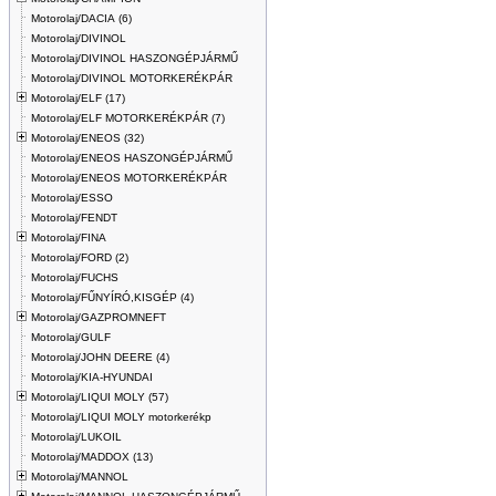
Motorolaj/DACIA (6)
Motorolaj/DIVINOL
Motorolaj/DIVINOL HASZONGÉPJÁRMŰ
Motorolaj/DIVINOL MOTORKERÉKPÁR
Motorolaj/ELF (17)
Motorolaj/ELF MOTORKERÉKPÁR (7)
Motorolaj/ENEOS (32)
Motorolaj/ENEOS HASZONGÉPJÁRMŰ
Motorolaj/ENEOS MOTORKERÉKPÁR
Motorolaj/ESSO
Motorolaj/FENDT
Motorolaj/FINA
Motorolaj/FORD (2)
Motorolaj/FUCHS
Motorolaj/FŰNYÍRÓ,KISGÉP (4)
Motorolaj/GAZPROMNEFT
Motorolaj/GULF
Motorolaj/JOHN DEERE (4)
Motorolaj/KIA-HYUNDAI
Motorolaj/LIQUI MOLY (57)
Motorolaj/LIQUI MOLY motorkerékp
Motorolaj/LUKOIL
Motorolaj/MADDOX (13)
Motorolaj/MANNOL