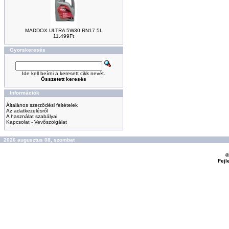
MADDOX ULTRA 5W30 RN17 5L
11.499Ft
Gyorskeresés
Ide kell beírni a keresett cikk nevét.
Összetett keresés
Információk
Általános szerződési feltételek
Az adatkezelésről
A használat szabályai
Kapcsolat - Vevőszolgálat
2026 augusztus 08, szombat
©
Fejl