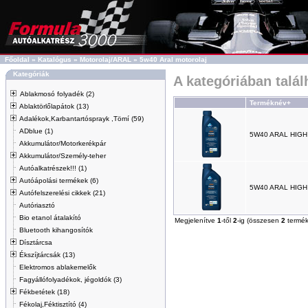
Főoldal
»
Katalógus
»
Motorolaj/ARAL
»
5w40 Aral motorolaj
Kategóriák
A kategóriában talá
Ablakmosó folyadék (2)
Terméknév+
Ablaktörlőlapátok (13)
Adalékok,Karbantartósprayk ,Tömí (59)
ADblue (1)
5W40 ARAL HIGH
Akkumulátor/Motorkerékpár
Akkumulátor/Személy-teher
Autóalkatrészek!!! (1)
Autóápolási termékek (6)
5W40 ARAL HIGH
Autófelszerelési cikkek (21)
Autóriasztó
Bio etanol átalakító
Megjelenítve
1
-től
2
-ig (összesen
2
termék
Bluetooth kihangosítók
Dísztárcsa
Ékszíjtárcsák (13)
Elektromos ablakemelők
Fagyállófolyadékok, jégoldók (3)
Fékbetétek (18)
Fékolaj,Féktisztító (4)