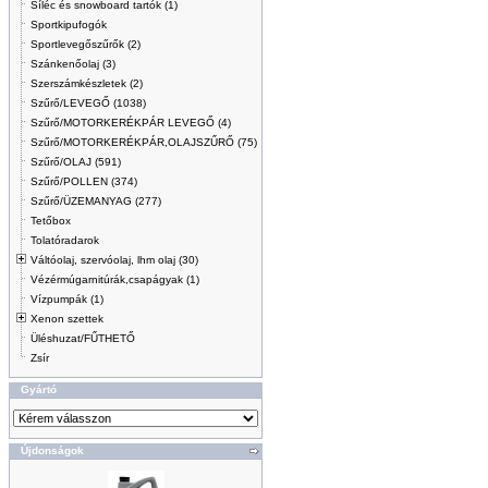
Síléc és snowboard tartók (1)
Sportkipufogók
Sportlevegőszűrők (2)
Szánkenőolaj (3)
Szerszámkészletek (2)
Szűrő/LEVEGŐ (1038)
Szűrő/MOTORKERÉKPÁR LEVEGŐ (4)
Szűrő/MOTORKERÉKPÁR,OLAJSZŰRŐ (75)
Szűrő/OLAJ (591)
Szűrő/POLLEN (374)
Szűrő/ÜZEMANYAG (277)
Tetőbox
Tolatóradarok
Váltóolaj, szervóolaj, lhm olaj (30)
Vézérmúgarnitúrák,csapágyak (1)
Vízpumpák (1)
Xenon szettek
Üléshuzat/FŰTHETŐ
Zsír
Gyártó
Újdonságok