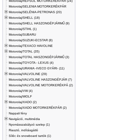
Motorolaj/REPSOL MOTORKERÉKPÁR (24)
Motorolaj/SELENIA MOTORKERÉKPÁR
Motorolaj/SELÉNIA-PETRONAS (20)
Motorolaj/SHELL (18)
Motorolaj/SHELL HASZONGÉPJÁRMŰ (9)
Motorolaj/STIHL (1)
Motorolaj/SUBARU
Motorolaj/SUZUKI-ECSTAR (8)
Motorolaj/TEXACO HAVOLINE
Motorolaj/TOTAL (35)
Motorolaj/TOTAL HASZONGÉPJÁRMŰ (3)
Motorolaj/TOYOTA - LEXUS (4)
Motorolaj/URANIA -IVECO GYÁRI- (11)
Motorolaj/VALVOLINE (29)
Motorolaj/VALVOLINE HASZONGÉPJÁR (7)
Motorolaj/VALVOLINE MOTORKERÉKPÁ (2)
Motorolaj/VW (4)
Motorolaj/WOLF
Motorolaj/XADO (2)
Motorolaj/XADO MOTORKERÉKPÁR (2)
Nappali fény
Navigáció, multimédia
Nyomásszabályzó szelep (1)
Riasztó, indításgátló
Síléc és snowboard tartók (1)