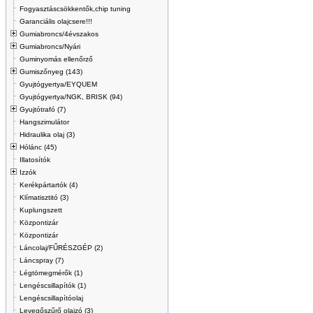
Fogyasztáscsökkentők,chip tuning
Garanciális olajcsere!!!
Gumiabroncs/4évszakos
Gumiabroncs/Nyári
Guminyomás ellenőrző
Gumiszőnyeg (143)
Gyujtógyertya/EYQUEM
Gyujtógyertya/NGK, BRISK (94)
Gyujtótrafó (7)
Hangszimulátor
Hidraulika olaj (3)
Hólánc (45)
Illatosítók
Izzók
Kerékpártartók (4)
Klímatisztitó (3)
Kuplungszett
Központizár
Központizár
Láncolaj/FŰRÉSZGÉP (2)
Láncspray (7)
Légtömegmérők (1)
Lengéscsillapítók (1)
Lengéscsillapítóolaj
Levegőszűrő olajzó (3)