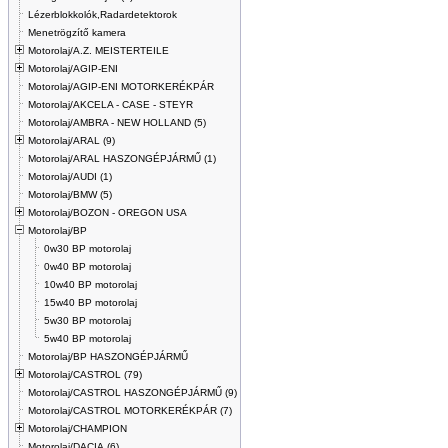
Lézerblokkolók,Radardetektorok
Menetrögzítő kamera
Motorolaj/A.Z. MEISTERTEILE
Motorolaj/AGIP-ENI
Motorolaj/AGIP-ENI MOTORKERÉKPÁR
Motorolaj/AKCELA - CASE - STEYR
Motorolaj/AMBRA - NEW HOLLAND (5)
Motorolaj/ARAL (9)
Motorolaj/ARAL HASZONGÉPJÁRMŰ (1)
Motorolaj/AUDI (1)
Motorolaj/BMW (5)
Motorolaj/BOZON - OREGON USA
Motorolaj/BP
0w30 BP motorolaj
0w40 BP motorolaj
10w40 BP motorolaj
15w40 BP motorolaj
5w30 BP motorolaj
5w40 BP motorolaj
Motorolaj/BP HASZONGÉPJÁRMŰ
Motorolaj/CASTROL (79)
Motorolaj/CASTROL HASZONGÉPJÁRMŰ (9)
Motorolaj/CASTROL MOTORKERÉKPÁR (7)
Motorolaj/CHAMPION
Motorolaj/DACIA (6)