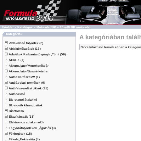
Főoldal
»
Katalógus
»
Motorolaj/BP
»
10w40 BP motorolaj
Kategóriák
A kategóriában talá
Ablakmosó folyadék (2)
Nincs listázható termék ebben a kategóri
Ablaktörlőlapátok (13)
Adalékok,Karbantartósprayk ,Tömí (59)
ADblue (1)
Akkumulátor/Motorkerékpár
Akkumulátor/Személy-teher
Autóalkatrészek!!! (1)
Autóápolási termékek (6)
Autófelszerelési cikkek (21)
Autóriasztó
Bio etanol átalakító
Bluetooth kihangosítók
Dísztárcsa
Ékszíjtárcsák (13)
Elektromos ablakemelők
Fagyállófolyadékok, jégoldók (3)
Fékbetétek (18)
Fékolaj,Féktisztító (4)