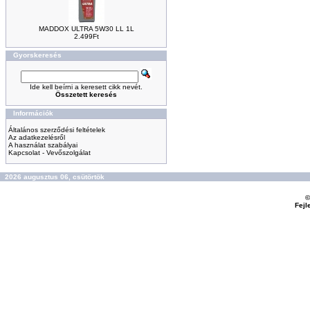
MADDOX ULTRA 5W30 LL 1L
2.499Ft
Gyorskeresés
Ide kell beírni a keresett cikk nevét.
Összetett keresés
Információk
Általános szerződési feltételek
Az adatkezelésről
A használat szabályai
Kapcsolat - Vevőszolgálat
2026 augusztus 06, csütörtök
©
Fejl