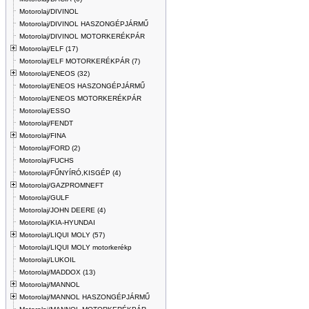
Motorolaj/DIVINOL
Motorolaj/DIVINOL HASZONGÉPJÁRMŰ
Motorolaj/DIVINOL MOTORKERÉKPÁR
Motorolaj/ELF (17)
Motorolaj/ELF MOTORKERÉKPÁR (7)
Motorolaj/ENEOS (32)
Motorolaj/ENEOS HASZONGÉPJÁRMŰ
Motorolaj/ENEOS MOTORKERÉKPÁR
Motorolaj/ESSO
Motorolaj/FENDT
Motorolaj/FINA
Motorolaj/FORD (2)
Motorolaj/FUCHS
Motorolaj/FŰNYÍRÓ,KISGÉP (4)
Motorolaj/GAZPROMNEFT
Motorolaj/GULF
Motorolaj/JOHN DEERE (4)
Motorolaj/KIA-HYUNDAI
Motorolaj/LIQUI MOLY (57)
Motorolaj/LIQUI MOLY motorkerékp
Motorolaj/LUKOIL
Motorolaj/MADDOX (13)
Motorolaj/MANNOL
Motorolaj/MANNOL HASZONGÉPJÁRMŰ