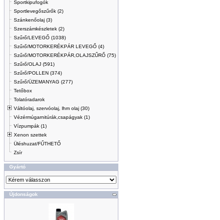
Sportkipufogók
Sportlevegőszűrők (2)
Szánkenőolaj (3)
Szerszámkészletek (2)
Szűrő/LEVEGŐ (1038)
Szűrő/MOTORKERÉKPÁR LEVEGŐ (4)
Szűrő/MOTORKERÉKPÁR,OLAJSZŰRŐ (75)
Szűrő/OLAJ (591)
Szűrő/POLLEN (374)
Szűrő/ÜZEMANYAG (277)
Tetőbox
Tolatóradarok
Váltóolaj, szervóolaj, lhm olaj (30)
Vézérmúgarnitúrák,csapágyak (1)
Vízpumpák (1)
Xenon szettek
Üléshuzat/FŰTHETŐ
Zsír
Gyártó
Újdonságok