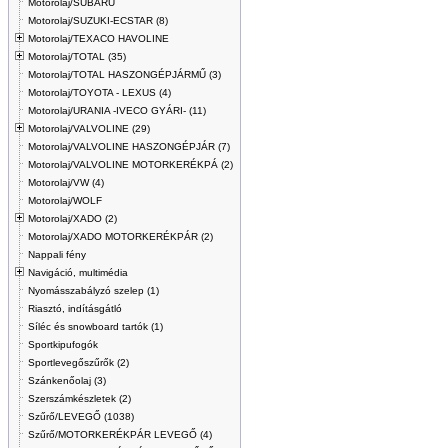
Motorolaj/SUBARU
Motorolaj/SUZUKI-ECSTAR (8)
Motorolaj/TEXACO HAVOLINE
Motorolaj/TOTAL (35)
Motorolaj/TOTAL HASZONGÉPJÁRMŰ (3)
Motorolaj/TOYOTA - LEXUS (4)
Motorolaj/URANIA -IVECO GYÁRI- (11)
Motorolaj/VALVOLINE (29)
Motorolaj/VALVOLINE HASZONGÉPJÁR (7)
Motorolaj/VALVOLINE MOTORKERÉKPÁ (2)
Motorolaj/VW (4)
Motorolaj/WOLF
Motorolaj/XADO (2)
Motorolaj/XADO MOTORKERÉKPÁR (2)
Nappali fény
Navigáció, multimédia
Nyomásszabályzó szelep (1)
Riasztó, indításgátló
Síléc és snowboard tartók (1)
Sportkipufogók
Sportlevegőszűrők (2)
Szánkenőolaj (3)
Szerszámkészletek (2)
Szűrő/LEVEGŐ (1038)
Szűrő/MOTORKERÉKPÁR LEVEGŐ (4)