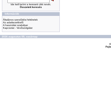
Ide kell beírni a keresett cikk nevét.
Összetett keresés
Információk
Általános szerződési feltételek
Az adatkezelésről
A használat szabályai
Kapcsolat - Vevőszolgálat
2026 augusztus 09, vasárnap
©
Fejl