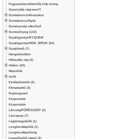
Fogyasztáscsökkentők,chip tuning
Garanciális olajcsere!!!
Gumiabroncs/4évszakos
Gumiabroncs/Nyári
Guminyomás ellenőrző
Gumiszőnyeg (143)
Gyujtógyertya/EYQUEM
Gyujtógyertya/NGK, BRISK (94)
Gyujtótrafó (7)
Hangszimulátor
Hidraulika olaj (3)
Hólánc (45)
Illatosítók
Izzók
Kerékpártartók (4)
Klímatisztitó (3)
Kuplungszett
Központizár
Központizár
Láncolaj/FŰRÉSZGÉP (2)
Láncspray (7)
Légtömegmérők (1)
Lengéscsillapítók (1)
Lengéscsillapítóolaj
Levegőszűrő olajzó (3)