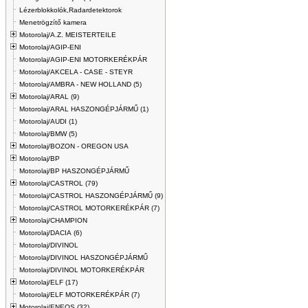
Lézerblokkolók,Radardetektorok
Menetrögzítő kamera
Motorolaj/A.Z. MEISTERTEILE
Motorolaj/AGIP-ENI
Motorolaj/AGIP-ENI MOTORKERÉKPÁR
Motorolaj/AKCELA - CASE - STEYR
Motorolaj/AMBRA - NEW HOLLAND (5)
Motorolaj/ARAL (9)
Motorolaj/ARAL HASZONGÉPJÁRMŰ (1)
Motorolaj/AUDI (1)
Motorolaj/BMW (5)
Motorolaj/BOZON - OREGON USA
Motorolaj/BP
Motorolaj/BP HASZONGÉPJÁRMŰ
Motorolaj/CASTROL (79)
Motorolaj/CASTROL HASZONGÉPJÁRMŰ (9)
Motorolaj/CASTROL MOTORKERÉKPÁR (7)
Motorolaj/CHAMPION
Motorolaj/DACIA (6)
Motorolaj/DIVINOL
Motorolaj/DIVINOL HASZONGÉPJÁRMŰ
Motorolaj/DIVINOL MOTORKERÉKPÁR
Motorolaj/ELF (17)
Motorolaj/ELF MOTORKERÉKPÁR (7)
Motorolaj/ENEOS (32)