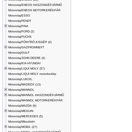
Motorolaj/ENEOS HASZONGÉPJÁRMŰ
Motorolaj/ENEOS MOTORKERÉKPÁR
Motorolaj/ESSO
Motorolaj/FENDT
Motorolaj/FINA
Motorolaj/FORD (2)
Motorolaj/FUCHS
Motorolaj/FŰNYÍRÓ,KISGÉP (4)
Motorolaj/GAZPROMNEFT
Motorolaj/GULF
Motorolaj/JOHN DEERE (4)
Motorolaj/KIA-HYUNDAI
Motorolaj/LIQUI MOLY (57)
Motorolaj/LIQUI MOLY motorkerékp
Motorolaj/LUKOIL
Motorolaj/MADDOX (13)
Motorolaj/MANNOL
Motorolaj/MANNOL HASZONGÉPJÁRMŰ
Motorolaj/MANNOL MOTORKERÉKPÁR
Motorolaj/MAZDA (6)
Motorolaj/MEGUIN
Motorolaj/MERCEDES (5)
Motorolaj/Mitsubishi
Motorolaj/MOBIL (27)