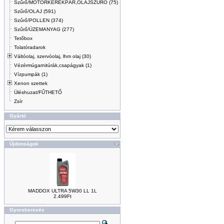
Szűrő/MOTORKERÉKPÁR,OLAJSZŰRŐ (75)
Szűrő/OLAJ (591)
Szűrő/POLLEN (374)
Szűrő/ÜZEMANYAG (277)
Tetőbox
Tolatóradarok
Váltóolaj, szervóolaj, lhm olaj (30)
Vézérmúgarnitúrák,csapágyak (1)
Vízpumpák (1)
Xenon szettek
Üléshuzat/FŰTHETŐ
Zsír
Gyártó
Újdonságok
MADDOX ULTRA 5W30 LL 1L
2.499Ft
Gyorskeresés