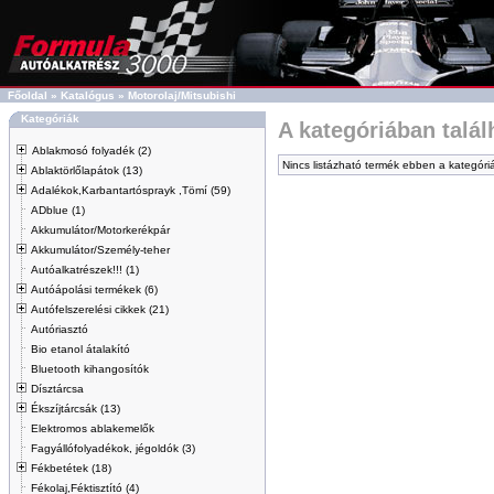
Főoldal
»
Katalógus
»
Motorolaj/Mitsubishi
Kategóriák
A kategóriában talá
Ablakmosó folyadék (2)
Nincs listázható termék ebben a kategóri
Ablaktörlőlapátok (13)
Adalékok,Karbantartósprayk ,Tömí (59)
ADblue (1)
Akkumulátor/Motorkerékpár
Akkumulátor/Személy-teher
Autóalkatrészek!!! (1)
Autóápolási termékek (6)
Autófelszerelési cikkek (21)
Autóriasztó
Bio etanol átalakító
Bluetooth kihangosítók
Dísztárcsa
Ékszíjtárcsák (13)
Elektromos ablakemelők
Fagyállófolyadékok, jégoldók (3)
Fékbetétek (18)
Fékolaj,Féktisztító (4)