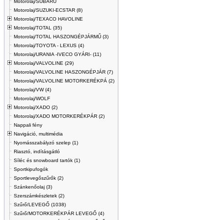
Motorolaj/SUBARU
Motorolaj/SUZUKI-ECSTAR (8)
Motorolaj/TEXACO HAVOLINE
Motorolaj/TOTAL (35)
Motorolaj/TOTAL HASZONGÉPJÁRMŰ (3)
Motorolaj/TOYOTA - LEXUS (4)
Motorolaj/URANIA -IVECO GYÁRI- (11)
Motorolaj/VALVOLINE (29)
Motorolaj/VALVOLINE HASZONGÉPJÁR (7)
Motorolaj/VALVOLINE MOTORKERÉKPÁ (2)
Motorolaj/VW (4)
Motorolaj/WOLF
Motorolaj/XADO (2)
Motorolaj/XADO MOTORKERÉKPÁR (2)
Nappali fény
Navigáció, multimédia
Nyomásszabályzó szelep (1)
Riasztó, indításgátló
Síléc és snowboard tartók (1)
Sportkipufogók
Sportlevegőszűrők (2)
Szánkenőolaj (3)
Szerszámkészletek (2)
Szűrő/LEVEGŐ (1038)
Szűrő/MOTORKERÉKPÁR LEVEGŐ (4)