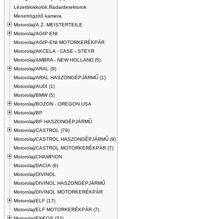
Lézerblokkolók,Radardetektorok
Menetrögzítő kamera
Motorolaj/A.Z. MEISTERTEILE
Motorolaj/AGIP-ENI
Motorolaj/AGIP-ENI MOTORKERÉKPÁR
Motorolaj/AKCELA - CASE - STEYR
Motorolaj/AMBRA - NEW HOLLAND (5)
Motorolaj/ARAL (9)
Motorolaj/ARAL HASZONGÉPJÁRMŰ (1)
Motorolaj/AUDI (1)
Motorolaj/BMW (5)
Motorolaj/BOZON - OREGON USA
Motorolaj/BP
Motorolaj/BP HASZONGÉPJÁRMŰ
Motorolaj/CASTROL (79)
Motorolaj/CASTROL HASZONGÉPJÁRMŰ (9)
Motorolaj/CASTROL MOTORKERÉKPÁR (7)
Motorolaj/CHAMPION
Motorolaj/DACIA (6)
Motorolaj/DIVINOL
Motorolaj/DIVINOL HASZONGÉPJÁRMŰ
Motorolaj/DIVINOL MOTORKERÉKPÁR
Motorolaj/ELF (17)
Motorolaj/ELF MOTORKERÉKPÁR (7)
Motorolaj/ENEOS (32)