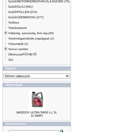
Szűrő/MOTORKERÉKPÁR,OLAJSZŰRŐ (75)
Szűrő/OLAJ (591)
Szűrő/POLLEN (374)
Szűrő/ÜZEMANYAG (277)
Tetőbox
Tolatóradarok
Váltóolaj, szervóolaj, lhm olaj (30)
Vézérmúgarnitúrák,csapágyak (1)
Vízpumpák (1)
Xenon szettek
Üléshuzat/FŰTHETŐ
Zsír
Gyártó
Újdonságok
MADDOX ULTRA 5W30 LL 5L
11.999Ft
Gyorskeresés