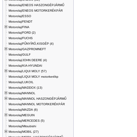
Motorolaj/ENEOS HASZONGÉPJÁRMŰ
Motorolaj/ENEOS MOTORKERÉKPÁR
Motorolaj/ESSO
Motorolaj/FENDT
Motorolaj/FINA
Motorolaj/FORD (2)
Motorolaj/FUCHS
Motorolaj/FŰNYÍRÓ,KISGÉP (4)
Motorolaj/GAZPROMNEFT
Motorolaj/GULF
Motorolaj/JOHN DEERE (4)
Motorolaj/KIA-HYUNDAI
Motorolaj/LIQUI MOLY (57)
Motorolaj/LIQUI MOLY motorkerékp
Motorolaj/LUKOIL
Motorolaj/MADDOX (13)
Motorolaj/MANNOL
Motorolaj/MANNOL HASZONGÉPJÁRMŰ
Motorolaj/MANNOL MOTORKERÉKPÁR
Motorolaj/MAZDA (6)
Motorolaj/MEGUIN
Motorolaj/MERCEDES (5)
Motorolaj/Mitsubishi
Motorolaj/MOBIL (27)