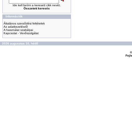
Ide kell beírni a keresett cikk nevét.
Összetett keresés
Információk
Általános szerződési feltételek
Az adatkezelésről
A használat szabályai
Kapcsolat - Vevőszolgálat
2026 augusztus 10, hétfő
©
Fejl