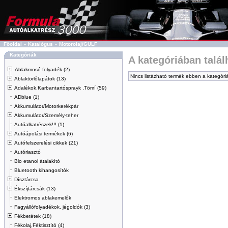
Főoldal
»
Katalógus
»
Motorolaj/GULF
Kategóriák
A kategóriában talá
Ablakmosó folyadék (2)
Nincs listázható termék ebben a kategóri
Ablaktörlőlapátok (13)
Adalékok,Karbantartósprayk ,Tömí (59)
ADblue (1)
Akkumulátor/Motorkerékpár
Akkumulátor/Személy-teher
Autóalkatrészek!!! (1)
Autóápolási termékek (6)
Autófelszerelési cikkek (21)
Autóriasztó
Bio etanol átalakító
Bluetooth kihangosítók
Dísztárcsa
Ékszíjtárcsák (13)
Elektromos ablakemelők
Fagyállófolyadékok, jégoldók (3)
Fékbetétek (18)
Fékolaj,Féktisztító (4)