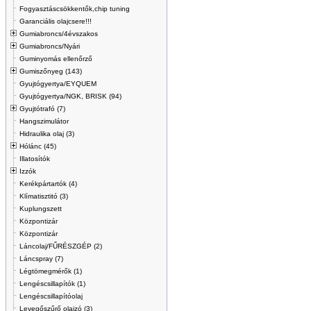
Fogyasztáscsökkentők,chip tuning
Garanciális olajcsere!!!
Gumiabroncs/4évszakos
Gumiabroncs/Nyári
Guminyomás ellenőrző
Gumiszőnyeg (143)
Gyujtógyertya/EYQUEM
Gyujtógyertya/NGK, BRISK (94)
Gyujtótrafó (7)
Hangszimulátor
Hidraulika olaj (3)
Hólánc (45)
Illatosítók
Izzók
Kerékpártartók (4)
Klímatisztitó (3)
Kuplungszett
Központizár
Központizár
Láncolaj/FŰRÉSZGÉP (2)
Láncspray (7)
Légtömegmérők (1)
Lengéscsillapítók (1)
Lengéscsillapítóolaj
Levegőszűrő olajzó (3)