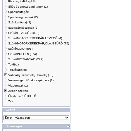
Riasztó, indításgátló
Síléc és snowboard tartók (1)
Sportkipufogók
Sportlevegőszűrők (2)
Szánkenőolaj (3)
Szerszámkészletek (2)
Szűrő/LEVEGŐ (1038)
Szűrő/MOTORKERÉKPÁR LEVEGŐ (4)
Szűrő/MOTORKERÉKPÁR,OLAJSZŰRŐ (75)
Szűrő/OLAJ (591)
Szűrő/POLLEN (374)
Szűrő/ÜZEMANYAG (277)
Tetőbox
Tolatóradarok
Váltóolaj, szervóolaj, lhm olaj (30)
Vézérmúgarnitúrák,csapágyak (1)
Vízpumpák (1)
Xenon szettek
Üléshuzat/FŰTHETŐ
Zsír
Gyártó
Újdonságok