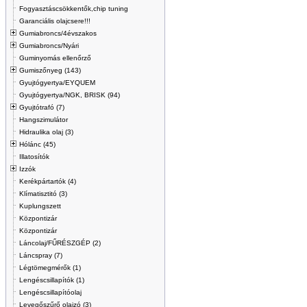
Fogyasztáscsökkentők,chip tuning
Garanciális olajcsere!!!
Gumiabroncs/4évszakos
Gumiabroncs/Nyári
Guminyomás ellenőrző
Gumiszőnyeg (143)
Gyujtógyertya/EYQUEM
Gyujtógyertya/NGK, BRISK (94)
Gyujtótrafó (7)
Hangszimulátor
Hidraulika olaj (3)
Hólánc (45)
Illatosítók
Izzók
Kerékpártartók (4)
Klímatisztitó (3)
Kuplungszett
Központizár
Központizár
Láncolaj/FŰRÉSZGÉP (2)
Láncspray (7)
Légtömegmérők (1)
Lengéscsillapítók (1)
Lengéscsillapítóolaj
Levegőszűrő olajzó (3)