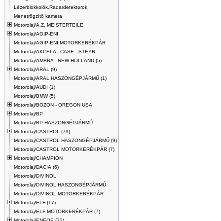
Lézerblokkolók,Radardetektorok
Menetrögzítő kamera
Motorolaj/A.Z. MEISTERTEILE
Motorolaj/AGIP-ENI
Motorolaj/AGIP-ENI MOTORKERÉKPÁR
Motorolaj/AKCELA - CASE - STEYR
Motorolaj/AMBRA - NEW HOLLAND (5)
Motorolaj/ARAL (9)
Motorolaj/ARAL HASZONGÉPJÁRMŰ (1)
Motorolaj/AUDI (1)
Motorolaj/BMW (5)
Motorolaj/BOZON - OREGON USA
Motorolaj/BP
Motorolaj/BP HASZONGÉPJÁRMŰ
Motorolaj/CASTROL (79)
Motorolaj/CASTROL HASZONGÉPJÁRMŰ (9)
Motorolaj/CASTROL MOTORKERÉKPÁR (7)
Motorolaj/CHAMPION
Motorolaj/DACIA (6)
Motorolaj/DIVINOL
Motorolaj/DIVINOL HASZONGÉPJÁRMŰ
Motorolaj/DIVINOL MOTORKERÉKPÁR
Motorolaj/ELF (17)
Motorolaj/ELF MOTORKERÉKPÁR (7)
Motorolaj/ENEOS (32)