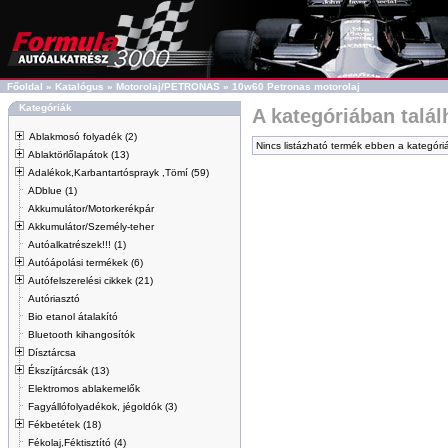
Főoldal
»
Katalógus
»
Motorolaj/PETRONAS
»
10w60 Petronas motorolaj
Kategóriák
A kategóriában talá
Ablakmosó folyadék (2)
Nincs listázható termék ebben a kategóri
Ablaktörlőlapátok (13)
Adalékok,Karbantartósprayk ,Tömí (59)
ADblue (1)
Akkumulátor/Motorkerékpár
Akkumulátor/Személy-teher
Autóalkatrészek!!! (1)
Autóápolási termékek (6)
Autófelszerelési cikkek (21)
Autóriasztó
Bio etanol átalakító
Bluetooth kihangosítók
Dísztárcsa
Ékszíjtárcsák (13)
Elektromos ablakemelők
Fagyállófolyadékok, jégoldók (3)
Fékbetétek (18)
Fékolaj,Féktisztító (4)