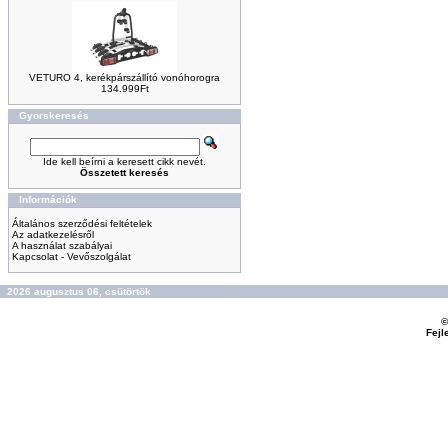
VETURO 4, kerékpárszállító vonóhorogra
134.999Ft
Gyorskeresés
Ide kell beírni a keresett cikk nevét.
Összetett keresés
Információk
Általános szerződési feltételek
Az adatkezelésről
A használat szabályai
Kapcsolat - Vevőszolgálat
2026 augusztus 06, csütörtök
©
Fejl