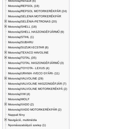
Motorolaj/Renault (6)
Motorolaj/REPSOL (18)
Motorolaj/REPSOL MOTORKERÉKPÁR (24)
Motorolaj/SELENIA MOTORKERÉKPÁR
Motorolaj/SELÉNIA-PETRONAS (20)
Motorolaj/SHELL (18)
Motorolaj/SHELL HASZONGÉPJÁRMŰ (9)
Motorolaj/STIHL (1)
Motorolaj/SUBARU
Motorolaj/SUZUKI-ECSTAR (8)
Motorolaj/TEXACO HAVOLINE
Motorolaj/TOTAL (35)
Motorolaj/TOTAL HASZONGÉPJÁRMŰ (3)
Motorolaj/TOYOTA - LEXUS (4)
Motorolaj/URANIA -IVECO GYÁRI- (11)
Motorolaj/VALVOLINE (29)
Motorolaj/VALVOLINE HASZONGÉPJÁR (7)
Motorolaj/VALVOLINE MOTORKERÉKPÁ (2)
Motorolaj/VW (4)
Motorolaj/WOLF
Motorolaj/XADO (2)
Motorolaj/XADO MOTORKERÉKPÁR (2)
Nappali fény
Navigáció, multimédia
Nyomásszabályzó szelep (1)