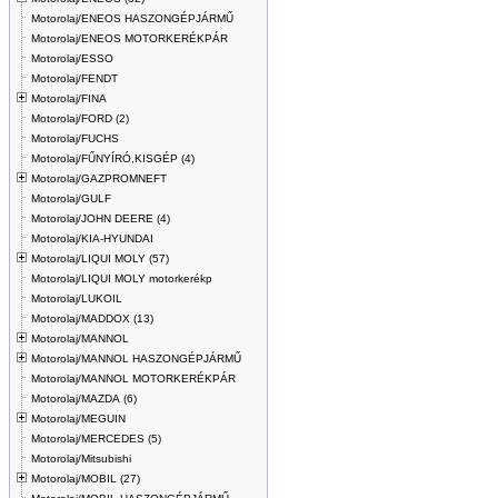
Motorolaj/ENEOS HASZONGÉPJÁRMŰ
Motorolaj/ENEOS MOTORKERÉKPÁR
Motorolaj/ESSO
Motorolaj/FENDT
Motorolaj/FINA
Motorolaj/FORD (2)
Motorolaj/FUCHS
Motorolaj/FŰNYÍRÓ,KISGÉP (4)
Motorolaj/GAZPROMNEFT
Motorolaj/GULF
Motorolaj/JOHN DEERE (4)
Motorolaj/KIA-HYUNDAI
Motorolaj/LIQUI MOLY (57)
Motorolaj/LIQUI MOLY motorkerékp
Motorolaj/LUKOIL
Motorolaj/MADDOX (13)
Motorolaj/MANNOL
Motorolaj/MANNOL HASZONGÉPJÁRMŰ
Motorolaj/MANNOL MOTORKERÉKPÁR
Motorolaj/MAZDA (6)
Motorolaj/MEGUIN
Motorolaj/MERCEDES (5)
Motorolaj/Mitsubishi
Motorolaj/MOBIL (27)