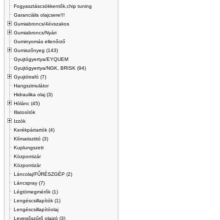
Fogyasztáscsökkentők,chip tuning
Garanciális olajcsere!!!
Gumiabroncs/4évszakos
Gumiabroncs/Nyári
Guminyomás ellenőrző
Gumiszőnyeg (143)
Gyujtógyertya/EYQUEM
Gyujtógyertya/NGK, BRISK (94)
Gyujtótrafó (7)
Hangszimulátor
Hidraulika olaj (3)
Hólánc (45)
Illatosítók
Izzók
Kerékpártartók (4)
Klímatisztitó (3)
Kuplungszett
Központizár
Központizár
Láncolaj/FŰRÉSZGÉP (2)
Láncspray (7)
Légtömegmérők (1)
Lengéscsillapítók (1)
Lengéscsillapítóolaj
Levegőszűrő olajzó (3)