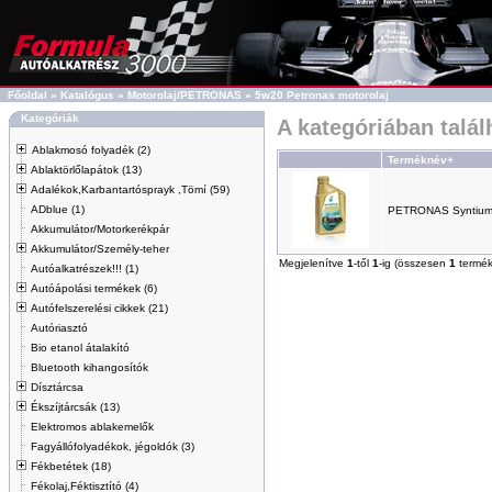
Főoldal
»
Katalógus
»
Motorolaj/PETRONAS
»
5w20 Petronas motorolaj
Kategóriák
A kategóriában talá
Ablakmosó folyadék (2)
Terméknév+
Ablaktörlőlapátok (13)
Adalékok,Karbantartósprayk ,Tömí (59)
ADblue (1)
PETRONAS Syntium
Akkumulátor/Motorkerékpár
Akkumulátor/Személy-teher
Megjelenítve
1
-től
1
-ig (összesen
1
termék
Autóalkatrészek!!! (1)
Autóápolási termékek (6)
Autófelszerelési cikkek (21)
Autóriasztó
Bio etanol átalakító
Bluetooth kihangosítók
Dísztárcsa
Ékszíjtárcsák (13)
Elektromos ablakemelők
Fagyállófolyadékok, jégoldók (3)
Fékbetétek (18)
Fékolaj,Féktisztító (4)