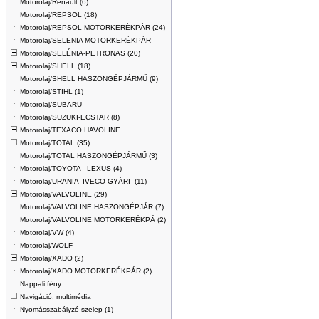
Motorolaj/Renault (6)
Motorolaj/REPSOL (18)
Motorolaj/REPSOL MOTORKERÉKPÁR (24)
Motorolaj/SELENIA MOTORKERÉKPÁR
Motorolaj/SELÉNIA-PETRONAS (20)
Motorolaj/SHELL (18)
Motorolaj/SHELL HASZONGÉPJÁRMŰ (9)
Motorolaj/STIHL (1)
Motorolaj/SUBARU
Motorolaj/SUZUKI-ECSTAR (8)
Motorolaj/TEXACO HAVOLINE
Motorolaj/TOTAL (35)
Motorolaj/TOTAL HASZONGÉPJÁRMŰ (3)
Motorolaj/TOYOTA - LEXUS (4)
Motorolaj/URANIA -IVECO GYÁRI- (11)
Motorolaj/VALVOLINE (29)
Motorolaj/VALVOLINE HASZONGÉPJÁR (7)
Motorolaj/VALVOLINE MOTORKERÉKPÁ (2)
Motorolaj/VW (4)
Motorolaj/WOLF
Motorolaj/XADO (2)
Motorolaj/XADO MOTORKERÉKPÁR (2)
Nappali fény
Navigáció, multimédia
Nyomásszabályzó szelep (1)