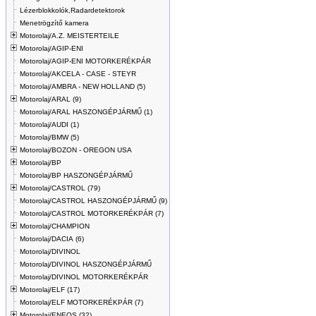
Lézerblokkolók,Radardetektorok
Menetrögzítő kamera
Motorolaj/A.Z. MEISTERTEILE
Motorolaj/AGIP-ENI
Motorolaj/AGIP-ENI MOTORKERÉKPÁR
Motorolaj/AKCELA - CASE - STEYR
Motorolaj/AMBRA - NEW HOLLAND (5)
Motorolaj/ARAL (9)
Motorolaj/ARAL HASZONGÉPJÁRMŰ (1)
Motorolaj/AUDI (1)
Motorolaj/BMW (5)
Motorolaj/BOZON - OREGON USA
Motorolaj/BP
Motorolaj/BP HASZONGÉPJÁRMŰ
Motorolaj/CASTROL (79)
Motorolaj/CASTROL HASZONGÉPJÁRMŰ (9)
Motorolaj/CASTROL MOTORKERÉKPÁR (7)
Motorolaj/CHAMPION
Motorolaj/DACIA (6)
Motorolaj/DIVINOL
Motorolaj/DIVINOL HASZONGÉPJÁRMŰ
Motorolaj/DIVINOL MOTORKERÉKPÁR
Motorolaj/ELF (17)
Motorolaj/ELF MOTORKERÉKPÁR (7)
Motorolaj/ENEOS (32)