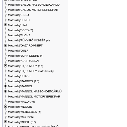
Motorolaj/ENEOS HASZONGÉPJÁRMŰ
Motorolaj/ENEOS MOTORKERÉKPÁR
Motorolaj/ESSO
Motorolaj/FENDT
Motorolaj/FINA
Motorolaj/FORD (2)
Motorolaj/FUCHS
Motorolaj/FŰNYÍRÓ,KISGÉP (4)
Motorolaj/GAZPROMNEFT
Motorolaj/GULF
Motorolaj/JOHN DEERE (4)
Motorolaj/KIA-HYUNDAI
Motorolaj/LIQUI MOLY (57)
Motorolaj/LIQUI MOLY motorkerékp
Motorolaj/LUKOIL
Motorolaj/MADDOX (13)
Motorolaj/MANNOL
Motorolaj/MANNOL HASZONGÉPJÁRMŰ
Motorolaj/MANNOL MOTORKERÉKPÁR
Motorolaj/MAZDA (6)
Motorolaj/MEGUIN
Motorolaj/MERCEDES (5)
Motorolaj/Mitsubishi
Motorolaj/MOBIL (27)