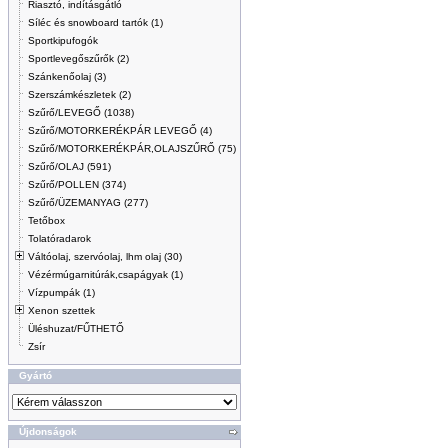
Riasztó, indításgátló
Síléc és snowboard tartók (1)
Sportkipufogók
Sportlevegőszűrők (2)
Szánkenőolaj (3)
Szerszámkészletek (2)
Szűrő/LEVEGŐ (1038)
Szűrő/MOTORKERÉKPÁR LEVEGŐ (4)
Szűrő/MOTORKERÉKPÁR,OLAJSZŰRŐ (75)
Szűrő/OLAJ (591)
Szűrő/POLLEN (374)
Szűrő/ÜZEMANYAG (277)
Tetőbox
Tolatóradarok
Váltóolaj, szervóolaj, lhm olaj (30)
Vézérmúgarnitúrák,csapágyak (1)
Vízpumpák (1)
Xenon szettek
Üléshuzat/FŰTHETŐ
Zsír
Gyártó
Újdonságok