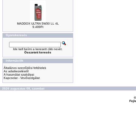
MADDOX ULTRA 5W30 LL 4L
9.499Ft
Gyorskeresés
Ide kell beírni a keresett cikk nevét.
Összetett keresés
Információk
Általános szerződési feltételek
Az adatkezelésről
A használat szabályai
Kapcsolat - Vevőszolgálat
2026 augusztus 08, szombat
©
Fejl