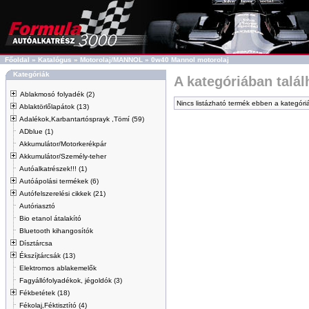
Főoldal
»
Katalógus
»
Motorolaj/MANNOL
»
0w40 Mannol motorolaj
Kategóriák
A kategóriában talá
Ablakmosó folyadék (2)
Nincs listázható termék ebben a kategóri
Ablaktörlőlapátok (13)
Adalékok,Karbantartósprayk ,Tömí (59)
ADblue (1)
Akkumulátor/Motorkerékpár
Akkumulátor/Személy-teher
Autóalkatrészek!!! (1)
Autóápolási termékek (6)
Autófelszerelési cikkek (21)
Autóriasztó
Bio etanol átalakító
Bluetooth kihangosítók
Dísztárcsa
Ékszíjtárcsák (13)
Elektromos ablakemelők
Fagyállófolyadékok, jégoldók (3)
Fékbetétek (18)
Fékolaj,Féktisztító (4)