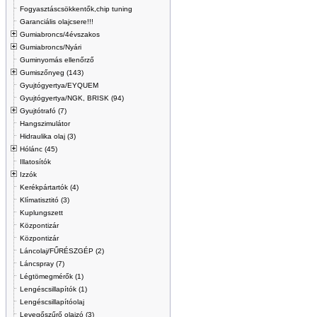
Fogyasztáscsökkentők,chip tuning
Garanciális olajcsere!!!
Gumiabroncs/4évszakos
Gumiabroncs/Nyári
Guminyomás ellenőrző
Gumiszőnyeg (143)
Gyujtógyertya/EYQUEM
Gyujtógyertya/NGK, BRISK (94)
Gyujtótrafó (7)
Hangszimulátor
Hidraulika olaj (3)
Hólánc (45)
Illatosítók
Izzók
Kerékpártartók (4)
Klímatisztitó (3)
Kuplungszett
Központizár
Központizár
Láncolaj/FŰRÉSZGÉP (2)
Láncspray (7)
Légtömegmérők (1)
Lengéscsillapítók (1)
Lengéscsillapítóolaj
Levegőszűrő olajzó (3)