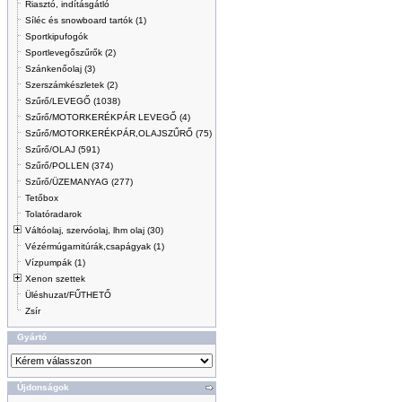
Riasztó, indításgátló
Síléc és snowboard tartók (1)
Sportkipufogók
Sportlevegőszűrők (2)
Szánkenőolaj (3)
Szerszámkészletek (2)
Szűrő/LEVEGŐ (1038)
Szűrő/MOTORKERÉKPÁR LEVEGŐ (4)
Szűrő/MOTORKERÉKPÁR,OLAJSZŰRŐ (75)
Szűrő/OLAJ (591)
Szűrő/POLLEN (374)
Szűrő/ÜZEMANYAG (277)
Tetőbox
Tolatóradarok
Váltóolaj, szervóolaj, lhm olaj (30)
Vézérmúgarnitúrák,csapágyak (1)
Vízpumpák (1)
Xenon szettek
Üléshuzat/FŰTHETŐ
Zsír
Gyártó
Újdonságok