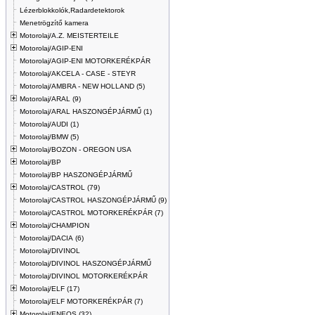
Lézerblokkolók,Radardetektorok
Menetrögzítő kamera
Motorolaj/A.Z. MEISTERTEILE
Motorolaj/AGIP-ENI
Motorolaj/AGIP-ENI MOTORKERÉKPÁR
Motorolaj/AKCELA - CASE - STEYR
Motorolaj/AMBRA - NEW HOLLAND (5)
Motorolaj/ARAL (9)
Motorolaj/ARAL HASZONGÉPJÁRMŰ (1)
Motorolaj/AUDI (1)
Motorolaj/BMW (5)
Motorolaj/BOZON - OREGON USA
Motorolaj/BP
Motorolaj/BP HASZONGÉPJÁRMŰ
Motorolaj/CASTROL (79)
Motorolaj/CASTROL HASZONGÉPJÁRMŰ (9)
Motorolaj/CASTROL MOTORKERÉKPÁR (7)
Motorolaj/CHAMPION
Motorolaj/DACIA (6)
Motorolaj/DIVINOL
Motorolaj/DIVINOL HASZONGÉPJÁRMŰ
Motorolaj/DIVINOL MOTORKERÉKPÁR
Motorolaj/ELF (17)
Motorolaj/ELF MOTORKERÉKPÁR (7)
Motorolaj/ENEOS (32)