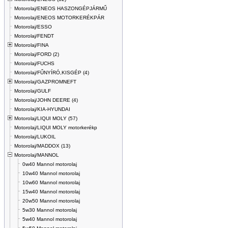
Motorolaj/ENEOS HASZONGÉPJÁRMŰ
Motorolaj/ENEOS MOTORKERÉKPÁR
Motorolaj/ESSO
Motorolaj/FENDT
Motorolaj/FINA
Motorolaj/FORD (2)
Motorolaj/FUCHS
Motorolaj/FŰNYÍRÓ,KISGÉP (4)
Motorolaj/GAZPROMNEFT
Motorolaj/GULF
Motorolaj/JOHN DEERE (4)
Motorolaj/KIA-HYUNDAI
Motorolaj/LIQUI MOLY (57)
Motorolaj/LIQUI MOLY motorkerékp
Motorolaj/LUKOIL
Motorolaj/MADDOX (13)
Motorolaj/MANNOL
0w40 Mannol motorolaj
10w40 Mannol motorolaj
10w60 Mannol motorolaj
15w40 Mannol motorolaj
20w50 Mannol motorolaj
5w30 Mannol motorolaj
5w40 Mannol motorolaj