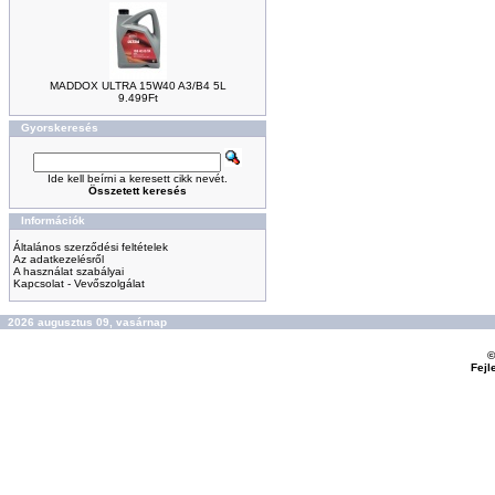
MADDOX ULTRA 15W40 A3/B4 5L
9.499Ft
Gyorskeresés
Ide kell beírni a keresett cikk nevét.
Összetett keresés
Információk
Általános szerződési feltételek
Az adatkezelésről
A használat szabályai
Kapcsolat - Vevőszolgálat
2026 augusztus 09, vasárnap
©
Fejl