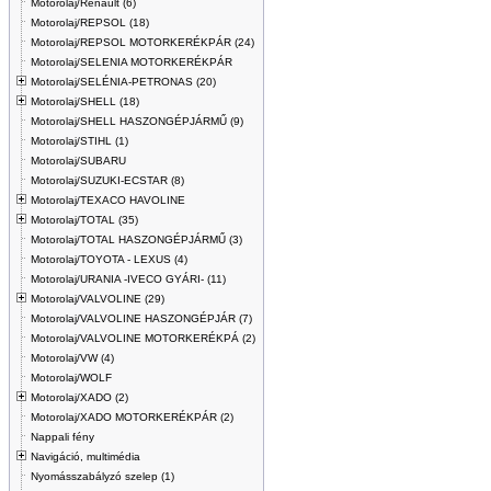
Motorolaj/Renault (6)
Motorolaj/REPSOL (18)
Motorolaj/REPSOL MOTORKERÉKPÁR (24)
Motorolaj/SELENIA MOTORKERÉKPÁR
Motorolaj/SELÉNIA-PETRONAS (20)
Motorolaj/SHELL (18)
Motorolaj/SHELL HASZONGÉPJÁRMŰ (9)
Motorolaj/STIHL (1)
Motorolaj/SUBARU
Motorolaj/SUZUKI-ECSTAR (8)
Motorolaj/TEXACO HAVOLINE
Motorolaj/TOTAL (35)
Motorolaj/TOTAL HASZONGÉPJÁRMŰ (3)
Motorolaj/TOYOTA - LEXUS (4)
Motorolaj/URANIA -IVECO GYÁRI- (11)
Motorolaj/VALVOLINE (29)
Motorolaj/VALVOLINE HASZONGÉPJÁR (7)
Motorolaj/VALVOLINE MOTORKERÉKPÁ (2)
Motorolaj/VW (4)
Motorolaj/WOLF
Motorolaj/XADO (2)
Motorolaj/XADO MOTORKERÉKPÁR (2)
Nappali fény
Navigáció, multimédia
Nyomásszabályzó szelep (1)