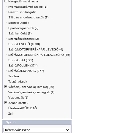
Navigáció, multimédia
Nyomásszabályzó szelep (1)
Riasztó, indításgátló
Síléc és snowboard tartók (1)
Sportkipufogók
Sportlevegőszűrők (2)
Szánkenőolaj (3)
Szerszámkészletek (2)
Szűrő/LEVEGŐ (1038)
Szűrő/MOTORKERÉKPÁR LEVEGŐ (4)
Szűrő/MOTORKERÉKPÁR,OLAJSZŰRŐ (75)
Szűrő/OLAJ (591)
Szűrő/POLLEN (374)
Szűrő/ÜZEMANYAG (277)
Tetőbox
Tolatóradarok
Váltóolaj, szervóolaj, lhm olaj (30)
Vézérmúgarnitúrák,csapágyak (1)
Vízpumpák (1)
Xenon szettek
Üléshuzat/FŰTHETŐ
Zsír
Gyártó