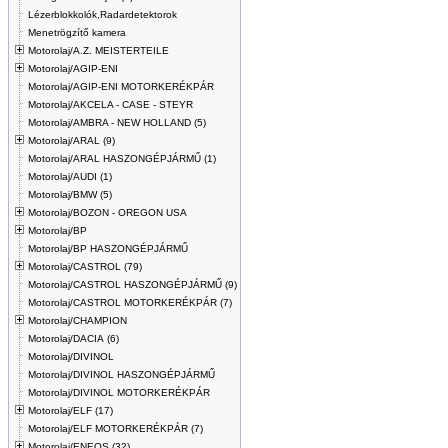
Lézerblokkolók,Radardetektorok
Menetrögzítő kamera
Motorolaj/A.Z. MEISTERTEILE
Motorolaj/AGIP-ENI
Motorolaj/AGIP-ENI MOTORKERÉKPÁR
Motorolaj/AKCELA - CASE - STEYR
Motorolaj/AMBRA - NEW HOLLAND (5)
Motorolaj/ARAL (9)
Motorolaj/ARAL HASZONGÉPJÁRMŰ (1)
Motorolaj/AUDI (1)
Motorolaj/BMW (5)
Motorolaj/BOZON - OREGON USA
Motorolaj/BP
Motorolaj/BP HASZONGÉPJÁRMŰ
Motorolaj/CASTROL (79)
Motorolaj/CASTROL HASZONGÉPJÁRMŰ (9)
Motorolaj/CASTROL MOTORKERÉKPÁR (7)
Motorolaj/CHAMPION
Motorolaj/DACIA (6)
Motorolaj/DIVINOL
Motorolaj/DIVINOL HASZONGÉPJÁRMŰ
Motorolaj/DIVINOL MOTORKERÉKPÁR
Motorolaj/ELF (17)
Motorolaj/ELF MOTORKERÉKPÁR (7)
Motorolaj/ENEOS (32)