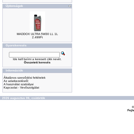
Újdonságok
MADDOX ULTRA 5W30 LL 1L
2.499Ft
Gyorskeresés
Ide kell beírni a keresett cikk nevét.
Összetett keresés
Információk
Általános szerződési feltételek
Az adatkezelésről
A használat szabályai
Kapcsolat - Vevőszolgálat
2026 augusztus 06, csütörtök
©
Fejl