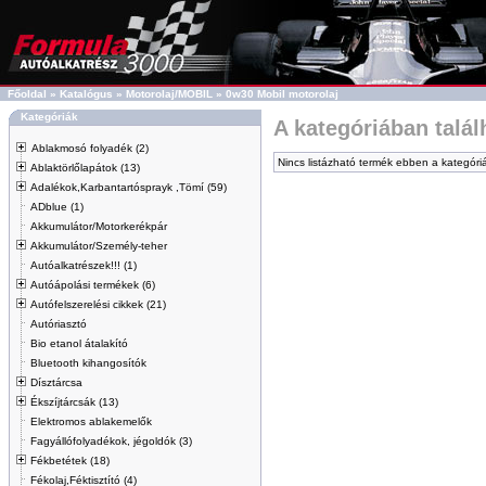
Főoldal
»
Katalógus
»
Motorolaj/MOBIL
»
0w30 Mobil motorolaj
Kategóriák
A kategóriában talá
Ablakmosó folyadék (2)
Nincs listázható termék ebben a kategóri
Ablaktörlőlapátok (13)
Adalékok,Karbantartósprayk ,Tömí (59)
ADblue (1)
Akkumulátor/Motorkerékpár
Akkumulátor/Személy-teher
Autóalkatrészek!!! (1)
Autóápolási termékek (6)
Autófelszerelési cikkek (21)
Autóriasztó
Bio etanol átalakító
Bluetooth kihangosítók
Dísztárcsa
Ékszíjtárcsák (13)
Elektromos ablakemelők
Fagyállófolyadékok, jégoldók (3)
Fékbetétek (18)
Fékolaj,Féktisztító (4)