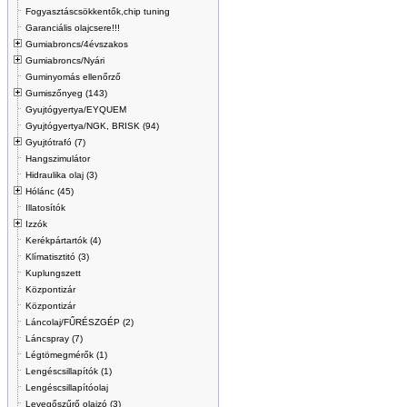
Fogyasztáscsökkentők,chip tuning
Garanciális olajcsere!!!
Gumiabroncs/4évszakos
Gumiabroncs/Nyári
Guminyomás ellenőrző
Gumiszőnyeg (143)
Gyujtógyertya/EYQUEM
Gyujtógyertya/NGK, BRISK (94)
Gyujtótrafó (7)
Hangszimulátor
Hidraulika olaj (3)
Hólánc (45)
Illatosítók
Izzók
Kerékpártartók (4)
Klímatisztitó (3)
Kuplungszett
Központizár
Központizár
Láncolaj/FŰRÉSZGÉP (2)
Láncspray (7)
Légtömegmérők (1)
Lengéscsillapítók (1)
Lengéscsillapítóolaj
Levegőszűrő olajzó (3)