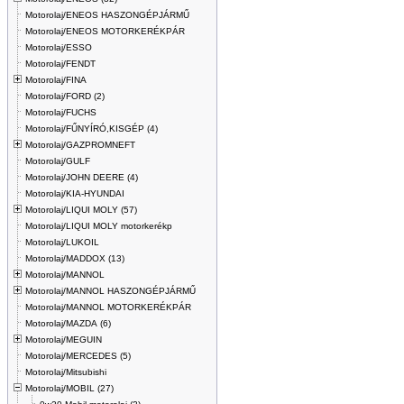
Motorolaj/ENEOS HASZONGÉPJÁRMŰ
Motorolaj/ENEOS MOTORKERÉKPÁR
Motorolaj/ESSO
Motorolaj/FENDT
Motorolaj/FINA
Motorolaj/FORD (2)
Motorolaj/FUCHS
Motorolaj/FŰNYÍRÓ,KISGÉP (4)
Motorolaj/GAZPROMNEFT
Motorolaj/GULF
Motorolaj/JOHN DEERE (4)
Motorolaj/KIA-HYUNDAI
Motorolaj/LIQUI MOLY (57)
Motorolaj/LIQUI MOLY motorkerékp
Motorolaj/LUKOIL
Motorolaj/MADDOX (13)
Motorolaj/MANNOL
Motorolaj/MANNOL HASZONGÉPJÁRMŰ
Motorolaj/MANNOL MOTORKERÉKPÁR
Motorolaj/MAZDA (6)
Motorolaj/MEGUIN
Motorolaj/MERCEDES (5)
Motorolaj/Mitsubishi
Motorolaj/MOBIL (27)