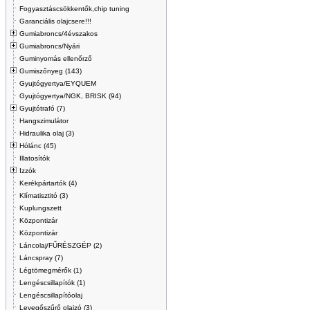
Fogyasztáscsökkentők,chip tuning
Garanciális olajcsere!!!
Gumiabroncs/4évszakos
Gumiabroncs/Nyári
Guminyomás ellenőrző
Gumiszőnyeg (143)
Gyujtógyertya/EYQUEM
Gyujtógyertya/NGK, BRISK (94)
Gyujtótrafó (7)
Hangszimulátor
Hidraulika olaj (3)
Hólánc (45)
Illatosítók
Izzók
Kerékpártartók (4)
Klímatisztitó (3)
Kuplungszett
Központizár
Központizár
Láncolaj/FŰRÉSZGÉP (2)
Láncspray (7)
Légtömegmérők (1)
Lengéscsillapítók (1)
Lengéscsillapítóolaj
Levegőszűrő olajzó (3)