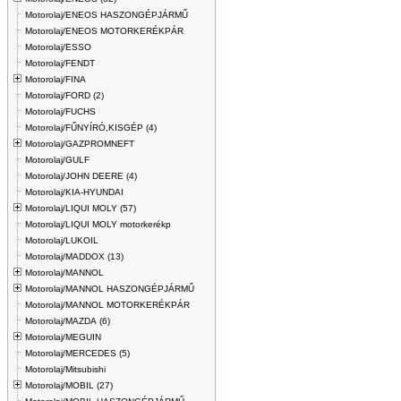
Motorolaj/ENEOS HASZONGÉPJÁRMŰ
Motorolaj/ENEOS MOTORKERÉKPÁR
Motorolaj/ESSO
Motorolaj/FENDT
Motorolaj/FINA
Motorolaj/FORD (2)
Motorolaj/FUCHS
Motorolaj/FŰNYÍRÓ,KISGÉP (4)
Motorolaj/GAZPROMNEFT
Motorolaj/GULF
Motorolaj/JOHN DEERE (4)
Motorolaj/KIA-HYUNDAI
Motorolaj/LIQUI MOLY (57)
Motorolaj/LIQUI MOLY motorkerékp
Motorolaj/LUKOIL
Motorolaj/MADDOX (13)
Motorolaj/MANNOL
Motorolaj/MANNOL HASZONGÉPJÁRMŰ
Motorolaj/MANNOL MOTORKERÉKPÁR
Motorolaj/MAZDA (6)
Motorolaj/MEGUIN
Motorolaj/MERCEDES (5)
Motorolaj/Mitsubishi
Motorolaj/MOBIL (27)