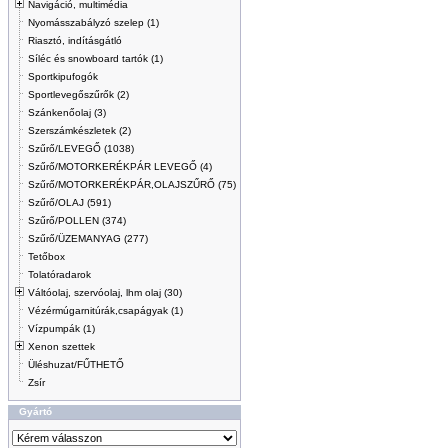
Navigáció, multimédia
Nyomásszabályzó szelep (1)
Riasztó, indításgátló
Síléc és snowboard tartók (1)
Sportkipufogók
Sportlevegőszűrők (2)
Szánkenőolaj (3)
Szerszámkészletek (2)
Szűrő/LEVEGŐ (1038)
Szűrő/MOTORKERÉKPÁR LEVEGŐ (4)
Szűrő/MOTORKERÉKPÁR,OLAJSZŰRŐ (75)
Szűrő/OLAJ (591)
Szűrő/POLLEN (374)
Szűrő/ÜZEMANYAG (277)
Tetőbox
Tolatóradarok
Váltóolaj, szervóolaj, lhm olaj (30)
Vézérmúgarnitúrák,csapágyak (1)
Vízpumpák (1)
Xenon szettek
Üléshuzat/FŰTHETŐ
Zsír
Gyártó