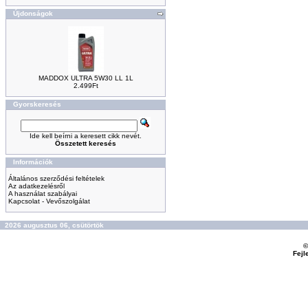
Újdonságok
MADDOX ULTRA 5W30 LL 1L
2.499Ft
Gyorskeresés
Ide kell beírni a keresett cikk nevét.
Összetett keresés
Információk
Általános szerződési feltételek
Az adatkezelésről
A használat szabályai
Kapcsolat - Vevőszolgálat
2026 augusztus 06, csütörtök
©
Fejl