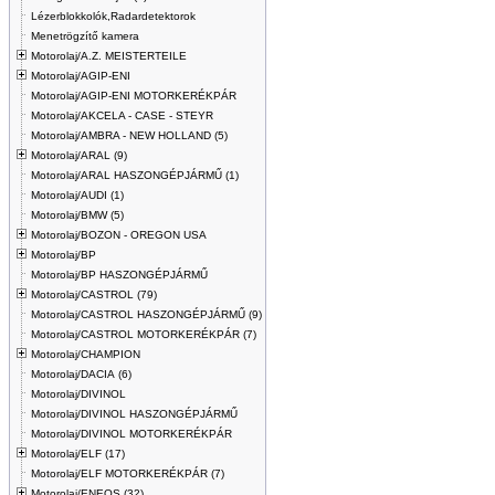
Lézerblokkolók,Radardetektorok
Menetrögzítő kamera
Motorolaj/A.Z. MEISTERTEILE
Motorolaj/AGIP-ENI
Motorolaj/AGIP-ENI MOTORKERÉKPÁR
Motorolaj/AKCELA - CASE - STEYR
Motorolaj/AMBRA - NEW HOLLAND (5)
Motorolaj/ARAL (9)
Motorolaj/ARAL HASZONGÉPJÁRMŰ (1)
Motorolaj/AUDI (1)
Motorolaj/BMW (5)
Motorolaj/BOZON - OREGON USA
Motorolaj/BP
Motorolaj/BP HASZONGÉPJÁRMŰ
Motorolaj/CASTROL (79)
Motorolaj/CASTROL HASZONGÉPJÁRMŰ (9)
Motorolaj/CASTROL MOTORKERÉKPÁR (7)
Motorolaj/CHAMPION
Motorolaj/DACIA (6)
Motorolaj/DIVINOL
Motorolaj/DIVINOL HASZONGÉPJÁRMŰ
Motorolaj/DIVINOL MOTORKERÉKPÁR
Motorolaj/ELF (17)
Motorolaj/ELF MOTORKERÉKPÁR (7)
Motorolaj/ENEOS (32)