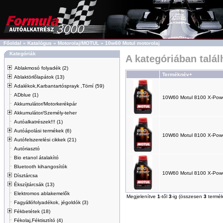
Főoldal
»
Katalógus
»
Motorolaj/MOTUL
»
10w60 Motul motorolaj
Kategóriák
A kategóriában talá
Ablakmosó folyadék (2)
Terméknév+
Ablaktörlőlapátok (13)
Adalékok,Karbantartósprayk ,Tömí (59)
ADblue (1)
10W60 Motul 8100 X-Pow
Akkumulátor/Motorkerékpár
Akkumulátor/Személy-teher
Autóalkatrészek!!! (1)
Autóápolási termékek (6)
10W60 Motul 8100 X-Pow
Autófelszerelési cikkek (21)
Autóriasztó
Bio etanol átalakító
Bluetooth kihangosítók
10W60 Motul 8100 X-Pow
Dísztárcsa
Ékszíjtárcsák (13)
Elektromos ablakemelők
Megjelenítve
1
-től
3
-ig (összesen
3
termék
Fagyállófolyadékok, jégoldók (3)
Fékbetétek (18)
Fékolaj,Féktisztító (4)