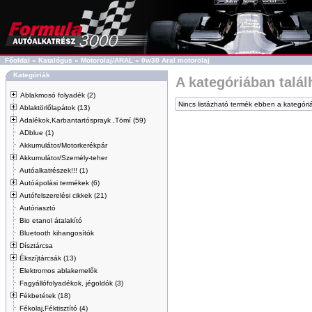
Főoldal
»
Katalógus
»
Motorolaj/ARAL
»
0w30 Aral motorolaj
Kategóriák
A kategóriában talá
Ablakmosó folyadék (2)
Nincs listázható termék ebben a kategóri
Ablaktörlőlapátok (13)
Adalékok,Karbantartósprayk ,Tömí (59)
ADblue (1)
Akkumulátor/Motorkerékpár
Akkumulátor/Személy-teher
Autóalkatrészek!!! (1)
Autóápolási termékek (6)
Autófelszerelési cikkek (21)
Autóriasztó
Bio etanol átalakító
Bluetooth kihangosítók
Dísztárcsa
Ékszíjtárcsák (13)
Elektromos ablakemelők
Fagyállófolyadékok, jégoldók (3)
Fékbetétek (18)
Fékolaj,Féktisztító (4)