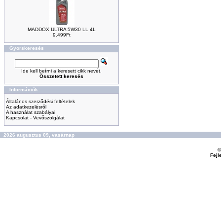
MADDOX ULTRA 5W30 LL 4L
9.499Ft
Gyorskeresés
Ide kell beírni a keresett cikk nevét.
Összetett keresés
Információk
Általános szerződési feltételek
Az adatkezelésről
A használat szabályai
Kapcsolat - Vevőszolgálat
2026 augusztus 09, vasárnap
©
Fejl