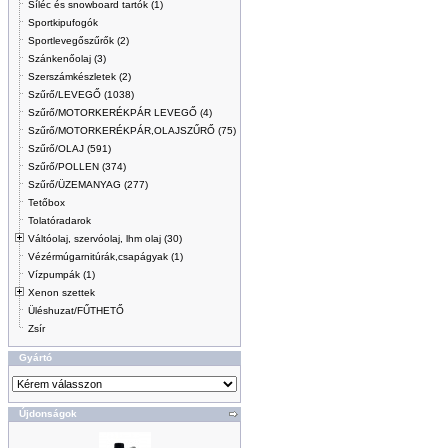
Síléc és snowboard tartók (1)
Sportkipufogók
Sportlevegőszűrők (2)
Szánkenőolaj (3)
Szerszámkészletek (2)
Szűrő/LEVEGŐ (1038)
Szűrő/MOTORKERÉKPÁR LEVEGŐ (4)
Szűrő/MOTORKERÉKPÁR,OLAJSZŰRŐ (75)
Szűrő/OLAJ (591)
Szűrő/POLLEN (374)
Szűrő/ÜZEMANYAG (277)
Tetőbox
Tolatóradarok
Váltóolaj, szervóolaj, lhm olaj (30)
Vézérmúgarnitúrák,csapágyak (1)
Vízpumpák (1)
Xenon szettek
Üléshuzat/FŰTHETŐ
Zsír
Gyártó
Újdonságok