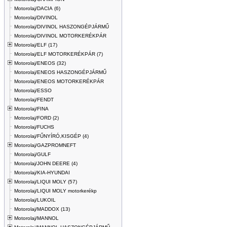
Motorolaj/DACIA (6)
Motorolaj/DIVINOL
Motorolaj/DIVINOL HASZONGÉPJÁRMŰ
Motorolaj/DIVINOL MOTORKERÉKPÁR
Motorolaj/ELF (17)
Motorolaj/ELF MOTORKERÉKPÁR (7)
Motorolaj/ENEOS (32)
Motorolaj/ENEOS HASZONGÉPJÁRMŰ
Motorolaj/ENEOS MOTORKERÉKPÁR
Motorolaj/ESSO
Motorolaj/FENDT
Motorolaj/FINA
Motorolaj/FORD (2)
Motorolaj/FUCHS
Motorolaj/FŰNYÍRÓ,KISGÉP (4)
Motorolaj/GAZPROMNEFT
Motorolaj/GULF
Motorolaj/JOHN DEERE (4)
Motorolaj/KIA-HYUNDAI
Motorolaj/LIQUI MOLY (57)
Motorolaj/LIQUI MOLY motorkerékp
Motorolaj/LUKOIL
Motorolaj/MADDOX (13)
Motorolaj/MANNOL