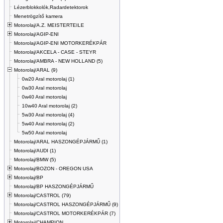
Lézerblokkolók,Radardetektorok
Menetrögzítő kamera
Motorolaj/A.Z. MEISTERTEILE
Motorolaj/AGIP-ENI
Motorolaj/AGIP-ENI MOTORKERÉKPÁR
Motorolaj/AKCELA - CASE - STEYR
Motorolaj/AMBRA - NEW HOLLAND (5)
Motorolaj/ARAL (9)
0w20 Aral motorolaj (1)
0w30 Aral motorolaj
0w40 Aral motorolaj
10w40 Aral motorolaj (2)
5w30 Aral motorolaj (4)
5w40 Aral motorolaj (2)
5w50 Aral motorolaj
Motorolaj/ARAL HASZONGÉPJÁRMŰ (1)
Motorolaj/AUDI (1)
Motorolaj/BMW (5)
Motorolaj/BOZON - OREGON USA
Motorolaj/BP
Motorolaj/BP HASZONGÉPJÁRMŰ
Motorolaj/CASTROL (79)
Motorolaj/CASTROL HASZONGÉPJÁRMŰ (9)
Motorolaj/CASTROL MOTORKERÉKPÁR (7)
Motorolaj/CHAMPION