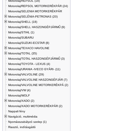
Motorolaj/REPSOL (18)
Motorolaj/REPSOL MOTORKERÉKPÁR (24)
Motorolaj/SELENIA MOTORKERÉKPÁR
Motorolaj/SELÉNIA-PETRONAS (20)
Motorolaj/SHELL (18)
Motorolaj/SHELL HASZONGÉPJÁRMŰ (9)
Motorolaj/STIHL (1)
Motorolaj/SUBARU
Motorolaj/SUZUKI-ECSTAR (8)
Motorolaj/TEXACO HAVOLINE
Motorolaj/TOTAL (35)
Motorolaj/TOTAL HASZONGÉPJÁRMŰ (3)
Motorolaj/TOYOTA - LEXUS (4)
Motorolaj/URANIA -IVECO GYÁRI- (11)
Motorolaj/VALVOLINE (29)
Motorolaj/VALVOLINE HASZONGÉPJÁR (7)
Motorolaj/VALVOLINE MOTORKERÉKPÁ (2)
Motorolaj/VW (4)
Motorolaj/WOLF
Motorolaj/XADO (2)
Motorolaj/XADO MOTORKERÉKPÁR (2)
Nappali fény
Navigáció, multimédia
Nyomásszabályzó szelep (1)
Riasztó, indításgátló