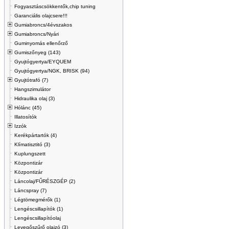
Fogyasztáscsökkentők,chip tuning
Garanciális olajcsere!!!
Gumiabroncs/4évszakos
Gumiabroncs/Nyári
Guminyomás ellenőrző
Gumiszőnyeg (143)
Gyujtógyertya/EYQUEM
Gyujtógyertya/NGK, BRISK (94)
Gyujtótrafó (7)
Hangszimulátor
Hidraulika olaj (3)
Hólánc (45)
Illatosítók
Izzók
Kerékpártartók (4)
Klímatisztitó (3)
Kuplungszett
Központizár
Központizár
Láncolaj/FŰRÉSZGÉP (2)
Láncspray (7)
Légtömegmérők (1)
Lengéscsillapítók (1)
Lengéscsillapítóolaj
Levegőszűrő olajzó (3)