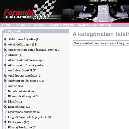
Főoldal
»
Katalógus
»
Motorolaj/TEXACO HAVOLINE
»
5w40 Texaco motorolaj
Kategóriák
A kategóriában talá
Ablakmosó folyadék (2)
Nincs listázható termék ebben a kategóri
Ablaktörlőlapátok (13)
Adalékok,Karbantartósprayk ,Tömí (59)
ADblue (1)
Akkumulátor/Motorkerékpár
Akkumulátor/Személy-teher
Autóalkatrészek!!! (1)
Autóápolási termékek (6)
Autófelszerelési cikkek (21)
Autóriasztó
Bio etanol átalakító
Bluetooth kihangosítók
Dísztárcsa
Ékszíjtárcsák (13)
Elektromos ablakemelők
Fagyállófolyadékok, jégoldók (3)
Fékbetétek (18)
Fékolaj,Féktisztító (4)