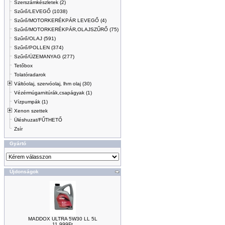
Szerszámkészletek (2)
Szűrő/LEVEGŐ (1038)
Szűrő/MOTORKERÉKPÁR LEVEGŐ (4)
Szűrő/MOTORKERÉKPÁR,OLAJSZŰRŐ (75)
Szűrő/OLAJ (591)
Szűrő/POLLEN (374)
Szűrő/ÜZEMANYAG (277)
Tetőbox
Tolatóradarok
Váltóolaj, szervóolaj, lhm olaj (30)
Vézérmúgarnitúrák,csapágyak (1)
Vízpumpák (1)
Xenon szettek
Üléshuzat/FŰTHETŐ
Zsír
Gyártó
Újdonságok
MADDOX ULTRA 5W30 LL 5L
11.999Ft