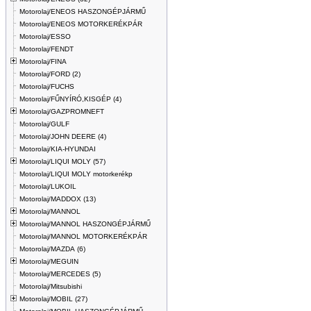
Motorolaj/ENEOS HASZONGÉPJÁRMŰ
Motorolaj/ENEOS MOTORKERÉKPÁR
Motorolaj/ESSO
Motorolaj/FENDT
Motorolaj/FINA
Motorolaj/FORD (2)
Motorolaj/FUCHS
Motorolaj/FŰNYÍRÓ,KISGÉP (4)
Motorolaj/GAZPROMNEFT
Motorolaj/GULF
Motorolaj/JOHN DEERE (4)
Motorolaj/KIA-HYUNDAI
Motorolaj/LIQUI MOLY (57)
Motorolaj/LIQUI MOLY motorkerékp
Motorolaj/LUKOIL
Motorolaj/MADDOX (13)
Motorolaj/MANNOL
Motorolaj/MANNOL HASZONGÉPJÁRMŰ
Motorolaj/MANNOL MOTORKERÉKPÁR
Motorolaj/MAZDA (6)
Motorolaj/MEGUIN
Motorolaj/MERCEDES (5)
Motorolaj/Mitsubishi
Motorolaj/MOBIL (27)