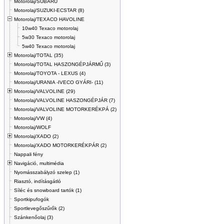
Motorolaj/SUBARU
Motorolaj/SUZUKI-ECSTAR (8)
Motorolaj/TEXACO HAVOLINE
10w40 Texaco motorolaj
5w30 Texaco motorolaj
5w40 Texaco motorolaj
Motorolaj/TOTAL (35)
Motorolaj/TOTAL HASZONGÉPJÁRMŰ (3)
Motorolaj/TOYOTA - LEXUS (4)
Motorolaj/URANIA -IVECO GYÁRI- (11)
Motorolaj/VALVOLINE (29)
Motorolaj/VALVOLINE HASZONGÉPJÁR (7)
Motorolaj/VALVOLINE MOTORKERÉKPÁ (2)
Motorolaj/VW (4)
Motorolaj/WOLF
Motorolaj/XADO (2)
Motorolaj/XADO MOTORKERÉKPÁR (2)
Nappali fény
Navigáció, multimédia
Nyomásszabályzó szelep (1)
Riasztó, indításgátló
Síléc és snowboard tartók (1)
Sportkipufogók
Sportlevegőszűrők (2)
Szánkenőolaj (3)