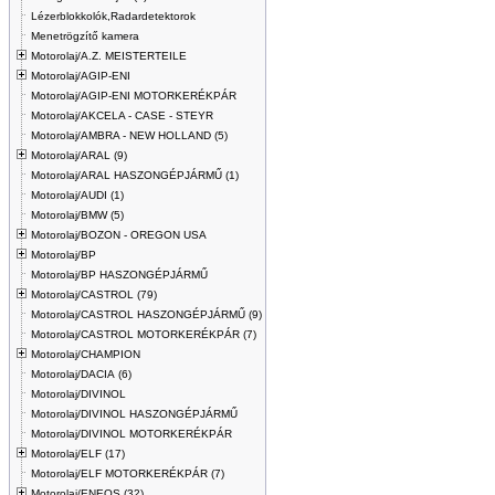
Lézerblokkolók,Radardetektorok
Menetrögzítő kamera
Motorolaj/A.Z. MEISTERTEILE
Motorolaj/AGIP-ENI
Motorolaj/AGIP-ENI MOTORKERÉKPÁR
Motorolaj/AKCELA - CASE - STEYR
Motorolaj/AMBRA - NEW HOLLAND (5)
Motorolaj/ARAL (9)
Motorolaj/ARAL HASZONGÉPJÁRMŰ (1)
Motorolaj/AUDI (1)
Motorolaj/BMW (5)
Motorolaj/BOZON - OREGON USA
Motorolaj/BP
Motorolaj/BP HASZONGÉPJÁRMŰ
Motorolaj/CASTROL (79)
Motorolaj/CASTROL HASZONGÉPJÁRMŰ (9)
Motorolaj/CASTROL MOTORKERÉKPÁR (7)
Motorolaj/CHAMPION
Motorolaj/DACIA (6)
Motorolaj/DIVINOL
Motorolaj/DIVINOL HASZONGÉPJÁRMŰ
Motorolaj/DIVINOL MOTORKERÉKPÁR
Motorolaj/ELF (17)
Motorolaj/ELF MOTORKERÉKPÁR (7)
Motorolaj/ENEOS (32)