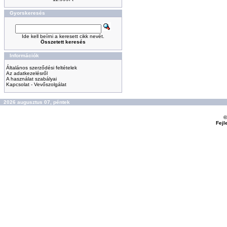
Gyorskeresés
Ide kell beírni a keresett cikk nevét.
Összetett keresés
Információk
Általános szerződési feltételek
Az adatkezelésről
A használat szabályai
Kapcsolat - Vevőszolgálat
2026 augusztus 07, péntek
©
Fejl