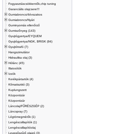
Fogyasztáscsökkentők,chip tuning
Garanciális olajcsere!!!
Gumiabroncs/4évszakos
Gumiabroncs/Nyári
Guminyomás ellenőrző
Gumiszőnyeg (143)
Gyujtógyertya/EYQUEM
Gyujtógyertya/NGK, BRISK (94)
Gyujtótrafó (7)
Hangszimulátor
Hidraulika olaj (3)
Hólánc (45)
Illatosítók
Izzók
Kerékpártartók (4)
Klímatisztitó (3)
Kuplungszett
Központizár
Központizár
Láncolaj/FŰRÉSZGÉP (2)
Láncspray (7)
Légtömegmérők (1)
Lengéscsillapítók (1)
Lengéscsillapítóolaj
Levegőszűrő olajzó (3)