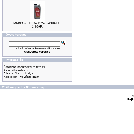
MADDOX ULTRA 15W40 A3/B4 1L
1.899Ft
Gyorskeresés
Ide kell beírni a keresett cikk nevét.
Összetett keresés
Információk
Általános szerződési feltételek
Az adatkezelésről
A használat szabályai
Kapcsolat - Vevőszolgálat
2026 augusztus 09, vasárnap
©
Fejl