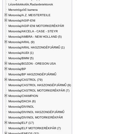
Lézerblokkolók,Radardetektorok
Menetrögzítő kamera
Motorolaj/A.Z. MEISTERTEILE
Motorolaj/AGIP-ENI
Motorolaj/AGIP-ENI MOTORKERÉKPÁR
Motorolaj/AKCELA - CASE - STEYR
Motorolaj/AMBRA - NEW HOLLAND (5)
Motorolaj/ARAL (9)
Motorolaj/ARAL HASZONGÉPJÁRMŰ (1)
Motorolaj/AUDI (1)
Motorolaj/BMW (5)
Motorolaj/BOZON - OREGON USA
Motorolaj/BP
Motorolaj/BP HASZONGÉPJÁRMŰ
Motorolaj/CASTROL (79)
Motorolaj/CASTROL HASZONGÉPJÁRMŰ (9)
Motorolaj/CASTROL MOTORKERÉKPÁR (7)
Motorolaj/CHAMPION
Motorolaj/DACIA (6)
Motorolaj/DIVINOL
Motorolaj/DIVINOL HASZONGÉPJÁRMŰ
Motorolaj/DIVINOL MOTORKERÉKPÁR
Motorolaj/ELF (17)
Motorolaj/ELF MOTORKERÉKPÁR (7)
Motorolaj/ENEOS (32)