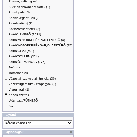
Riasztó, indításgátló
Síléc és snowboard tartók (1)
Sportkipufogók
Sportlevegőszűrők (2)
Szánkenőolaj (3)
Szerszámkészletek (2)
Szűrő/LEVEGŐ (1038)
Szűrő/MOTORKERÉKPÁR LEVEGŐ (4)
Szűrő/MOTORKERÉKPÁR,OLAJSZŰRŐ (75)
Szűrő/OLAJ (591)
Szűrő/POLLEN (374)
Szűrő/ÜZEMANYAG (277)
Tetőbox
Tolatóradarok
Váltóolaj, szervóolaj, lhm olaj (30)
Vézérmúgarnitúrák,csapágyak (1)
Vízpumpák (1)
Xenon szettek
Üléshuzat/FŰTHETŐ
Zsír
Gyártó
Újdonságok