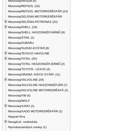
Motorolaj/Renault (6)
Motorolaj/REPSOL (18)
Motorolaj/REPSOL MOTORKERÉKPÁR (24)
Motorolaj/SELENIA MOTORKERÉKPÁR
Motorolaj/SELÉNIA-PETRONAS (20)
Motorolaj/SHELL (18)
Motorolaj/SHELL HASZONGÉPJÁRMŰ (9)
Motorolaj/STIHL (1)
Motorolaj/SUBARU
Motorolaj/SUZUKI-ECSTAR (8)
Motorolaj/TEXACO HAVOLINE
Motorolaj/TOTAL (35)
Motorolaj/TOTAL HASZONGÉPJÁRMŰ (3)
Motorolaj/TOYOTA - LEXUS (4)
Motorolaj/URANIA -IVECO GYÁRI- (11)
Motorolaj/VALVOLINE (29)
Motorolaj/VALVOLINE HASZONGÉPJÁR (7)
Motorolaj/VALVOLINE MOTORKERÉKPÁ (2)
Motorolaj/VW (4)
Motorolaj/WOLF
Motorolaj/XADO (2)
Motorolaj/XADO MOTORKERÉKPÁR (2)
Nappali fény
Navigáció, multimédia
Nyomásszabályzó szelep (1)