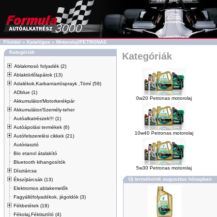
Főoldal
»
Katalógus
»
Motorolaj/PETRONAS
Kategóriák
Kategóriák
Ablakmosó folyadék (2)
Ablaktörlőlapátok (13)
Adalékok,Karbantartósprayk ,Tömí (59)
ADblue (1)
0w20 Petronas motorolaj
Akkumulátor/Motorkerékpár
Akkumulátor/Személy-teher
Autóalkatrészek!!! (1)
Autóápolási termékek (6)
10w40 Petronas motorolaj
Autófelszerelési cikkek (21)
Autóriasztó
Bio etanol átalakító
Bluetooth kihangosítók
5w30 Petronas motorolaj
Dísztárcsa
Új termékeink augusztus hónapban
Ékszíjtárcsák (13)
Elektromos ablakemelők
Fagyállófolyadékok, jégoldók (3)
Fékbetétek (18)
Fékolaj,Féktisztító (4)