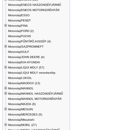
Motorolaj/ENEOS HASZONGÉPJÁRMŰ
Motorolaj/ENEOS MOTORKERÉKPÁR
Motorolaj/ESSO
Motorolaj/FENDT
Motorolaj/FINA
Motorolaj/FORD (2)
Motorolaj/FUCHS
Motorolaj/FŰNYÍRÓ,KISGÉP (4)
Motorolaj/GAZPROMNEFT
Motorolaj/GULF
Motorolaj/JOHN DEERE (4)
Motorolaj/KIA-HYUNDAI
Motorolaj/LIQUI MOLY (57)
Motorolaj/LIQUI MOLY motorkerékp
Motorolaj/LUKOIL
Motorolaj/MADDOX (13)
Motorolaj/MANNOL
Motorolaj/MANNOL HASZONGÉPJÁRMŰ
Motorolaj/MANNOL MOTORKERÉKPÁR
Motorolaj/MAZDA (6)
Motorolaj/MEGUIN
Motorolaj/MERCEDES (5)
Motorolaj/Mitsubishi
Motorolaj/MOBIL (27)