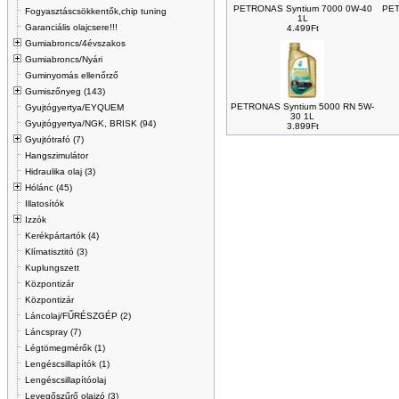
PETRONAS Syntium 7000 0W-40
PET
Fogyasztáscsökkentők,chip tuning
1L
Garanciális olajcsere!!!
4.499Ft
Gumiabroncs/4évszakos
Gumiabroncs/Nyári
Guminyomás ellenőrző
Gumiszőnyeg (143)
PETRONAS Syntium 5000 RN 5W-
Gyujtógyertya/EYQUEM
30 1L
Gyujtógyertya/NGK, BRISK (94)
3.899Ft
Gyujtótrafó (7)
Hangszimulátor
Hidraulika olaj (3)
Hólánc (45)
Illatosítók
Izzók
Kerékpártartók (4)
Klímatisztitó (3)
Kuplungszett
Központizár
Központizár
Láncolaj/FŰRÉSZGÉP (2)
Láncspray (7)
Légtömegmérők (1)
Lengéscsillapítók (1)
Lengéscsillapítóolaj
Levegőszűrő olajzó (3)