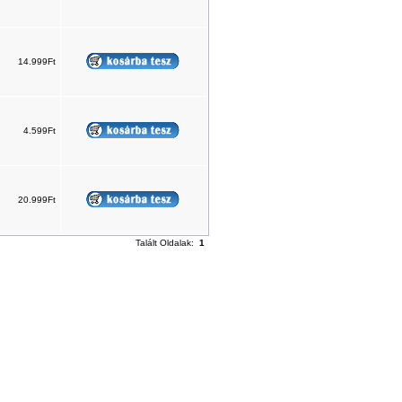
14.999Ft
4.599Ft
20.999Ft
Talált Oldalak:
1