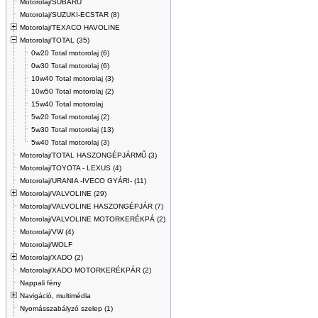
Motorolaj/SUBARU
Motorolaj/SUZUKI-ECSTAR (8)
Motorolaj/TEXACO HAVOLINE
Motorolaj/TOTAL (35)
0w20 Total motorolaj (6)
0w30 Total motorolaj (6)
10w40 Total motorolaj (3)
10w50 Total motorolaj (2)
15w40 Total motorolaj
5w20 Total motorolaj (2)
5w30 Total motorolaj (13)
5w40 Total motorolaj (3)
Motorolaj/TOTAL HASZONGÉPJÁRMŰ (3)
Motorolaj/TOYOTA - LEXUS (4)
Motorolaj/URANIA -IVECO GYÁRI- (11)
Motorolaj/VALVOLINE (29)
Motorolaj/VALVOLINE HASZONGÉPJÁR (7)
Motorolaj/VALVOLINE MOTORKERÉKPÁ (2)
Motorolaj/VW (4)
Motorolaj/WOLF
Motorolaj/XADO (2)
Motorolaj/XADO MOTORKERÉKPÁR (2)
Nappali fény
Navigáció, multimédia
Nyomásszabályzó szelep (1)