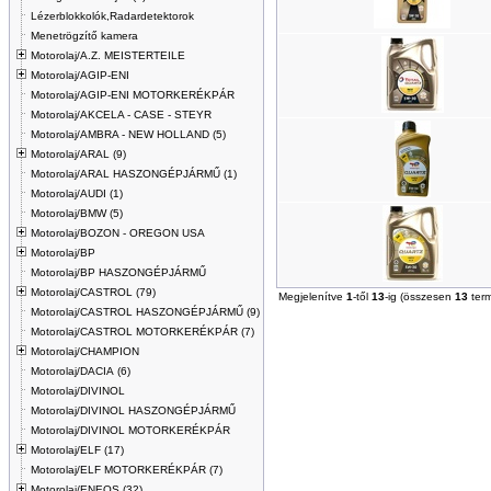
Lézerblokkolók,Radardetektorok
Menetrögzítő kamera
Motorolaj/A.Z. MEISTERTEILE
Motorolaj/AGIP-ENI
Motorolaj/AGIP-ENI MOTORKERÉKPÁR
Motorolaj/AKCELA - CASE - STEYR
Motorolaj/AMBRA - NEW HOLLAND (5)
Motorolaj/ARAL (9)
Motorolaj/ARAL HASZONGÉPJÁRMŰ (1)
Motorolaj/AUDI (1)
Motorolaj/BMW (5)
Motorolaj/BOZON - OREGON USA
Motorolaj/BP
Motorolaj/BP HASZONGÉPJÁRMŰ
Motorolaj/CASTROL (79)
Megjelenítve
1
-től
13
-ig (összesen
13
ter
Motorolaj/CASTROL HASZONGÉPJÁRMŰ (9)
Motorolaj/CASTROL MOTORKERÉKPÁR (7)
Motorolaj/CHAMPION
Motorolaj/DACIA (6)
Motorolaj/DIVINOL
Motorolaj/DIVINOL HASZONGÉPJÁRMŰ
Motorolaj/DIVINOL MOTORKERÉKPÁR
Motorolaj/ELF (17)
Motorolaj/ELF MOTORKERÉKPÁR (7)
Motorolaj/ENEOS (32)