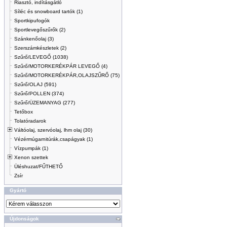
Riasztó, indításgátló
Síléc és snowboard tartók (1)
Sportkipufogók
Sportlevegőszűrők (2)
Szánkenőolaj (3)
Szerszámkészletek (2)
Szűrő/LEVEGŐ (1038)
Szűrő/MOTORKERÉKPÁR LEVEGŐ (4)
Szűrő/MOTORKERÉKPÁR,OLAJSZŰRŐ (75)
Szűrő/OLAJ (591)
Szűrő/POLLEN (374)
Szűrő/ÜZEMANYAG (277)
Tetőbox
Tolatóradarok
Váltóolaj, szervóolaj, lhm olaj (30)
Vézérmúgarnitúrák,csapágyak (1)
Vízpumpák (1)
Xenon szettek
Üléshuzat/FŰTHETŐ
Zsír
Gyártó
Újdonságok