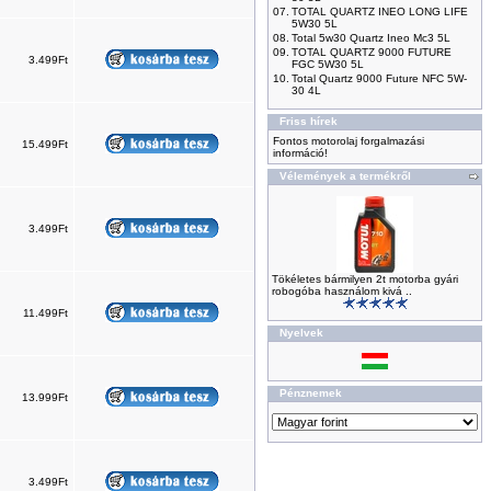
07.
TOTAL QUARTZ INEO LONG LIFE
5W30 5L
08.
Total 5w30 Quartz Ineo Mc3 5L
09.
TOTAL QUARTZ 9000 FUTURE
3.499Ft
FGC 5W30 5L
10.
Total Quartz 9000 Future NFC 5W-
30 4L
Friss hírek
Fontos motorolaj forgalmazási
15.499Ft
információ!
Vélemények a termékről
3.499Ft
Tökéletes bármilyen 2t motorba gyári
robogóba használom kivá ..
11.499Ft
Nyelvek
Pénznemek
13.999Ft
3.499Ft