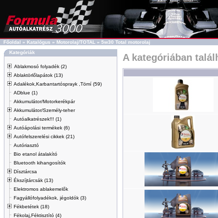
Főoldal
»
Katalógus
»
Motorolaj/TOTAL
»
5w30 Total motorolaj
Kategóriák
A kategóriában talá
Ablakmosó folyadék (2)
Ablaktörlőlapátok (13)
Adalékok,Karbantartósprayk ,Tömí (59)
ADblue (1)
Akkumulátor/Motorkerékpár
Akkumulátor/Személy-teher
Autóalkatrészek!!! (1)
Autóápolási termékek (6)
Autófelszerelési cikkek (21)
Autóriasztó
Bio etanol átalakító
Bluetooth kihangosítók
Dísztárcsa
Ékszíjtárcsák (13)
Elektromos ablakemelők
Fagyállófolyadékok, jégoldók (3)
Fékbetétek (18)
Fékolaj,Féktisztító (4)