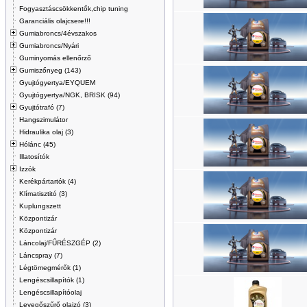
Fogyasztáscsökkentők,chip tuning
Garanciális olajcsere!!!
Gumiabroncs/4évszakos
Gumiabroncs/Nyári
Guminyomás ellenőrző
Gumiszőnyeg (143)
Gyujtógyertya/EYQUEM
Gyujtógyertya/NGK, BRISK (94)
Gyujtótrafó (7)
Hangszimulátor
Hidraulika olaj (3)
Hólánc (45)
Illatosítók
Izzók
Kerékpártartók (4)
Klímatisztitó (3)
Kuplungszett
Központizár
Központizár
Láncolaj/FŰRÉSZGÉP (2)
Láncspray (7)
Légtömegmérők (1)
Lengéscsillapítók (1)
Lengéscsillapítóolaj
Levegőszűrő olajzó (3)