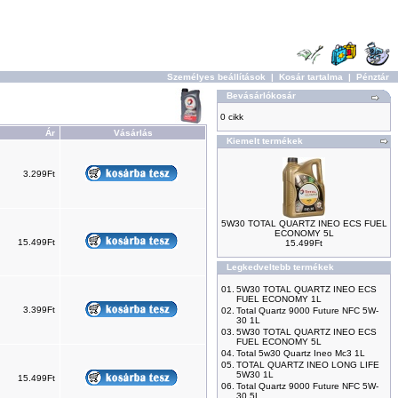
Személyes beállítások
|
Kosár tartalma
|
Pénztár
Bevásárlókosár
0 cikk
Ár
Vásárlás
Kiemelt termékek
3.299Ft
5W30 TOTAL QUARTZ INEO ECS FUEL
ECONOMY 5L
15.499Ft
15.499Ft
Legkedveltebb termékek
01.
5W30 TOTAL QUARTZ INEO ECS
FUEL ECONOMY 1L
3.399Ft
02.
Total Quartz 9000 Future NFC 5W-
30 1L
03.
5W30 TOTAL QUARTZ INEO ECS
FUEL ECONOMY 5L
04.
Total 5w30 Quartz Ineo Mc3 1L
05.
TOTAL QUARTZ INEO LONG LIFE
5W30 1L
15.499Ft
06.
Total Quartz 9000 Future NFC 5W-
30 5L