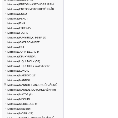
Motorolaj/ENEOS HASZONGÉPJÁRMŰ
Motorolaj/ENEOS MOTORKERÉKPÁR
Motorolaj/ESSO
Motorolaj/FENDT
Motorolaj/FINA
Motorolaj/FORD (2)
Motorolaj/FUCHS
Motorolaj/FŰNYÍRÓ,KISGÉP (4)
Motorolaj/GAZPROMNEFT
Motorolaj/GULF
Motorolaj/JOHN DEERE (4)
Motorolaj/KIA-HYUNDAI
Motorolaj/LIQUI MOLY (57)
Motorolaj/LIQUI MOLY motorkerékp
Motorolaj/LUKOIL
Motorolaj/MADDOX (13)
Motorolaj/MANNOL
Motorolaj/MANNOL HASZONGÉPJÁRMŰ
Motorolaj/MANNOL MOTORKERÉKPÁR
Motorolaj/MAZDA (6)
Motorolaj/MEGUIN
Motorolaj/MERCEDES (5)
Motorolaj/Mitsubishi
Motorolaj/MOBIL (27)