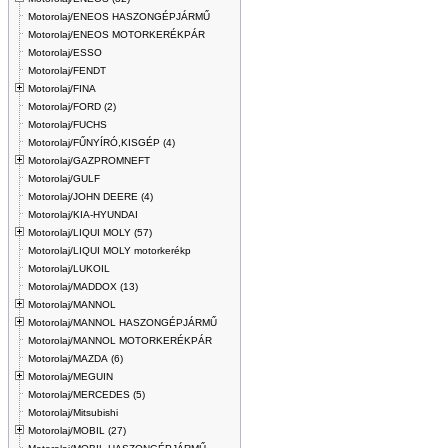
Motorolaj/ENEOS HASZONGÉPJÁRMŰ
Motorolaj/ENEOS MOTORKERÉKPÁR
Motorolaj/ESSO
Motorolaj/FENDT
Motorolaj/FINA
Motorolaj/FORD (2)
Motorolaj/FUCHS
Motorolaj/FŰNYÍRÓ,KISGÉP (4)
Motorolaj/GAZPROMNEFT
Motorolaj/GULF
Motorolaj/JOHN DEERE (4)
Motorolaj/KIA-HYUNDAI
Motorolaj/LIQUI MOLY (57)
Motorolaj/LIQUI MOLY motorkerékp
Motorolaj/LUKOIL
Motorolaj/MADDOX (13)
Motorolaj/MANNOL
Motorolaj/MANNOL HASZONGÉPJÁRMŰ
Motorolaj/MANNOL MOTORKERÉKPÁR
Motorolaj/MAZDA (6)
Motorolaj/MEGUIN
Motorolaj/MERCEDES (5)
Motorolaj/Mitsubishi
Motorolaj/MOBIL (27)