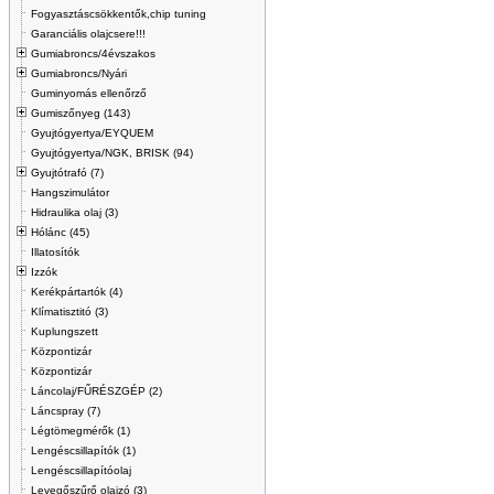
Fogyasztáscsökkentők,chip tuning
Garanciális olajcsere!!!
Gumiabroncs/4évszakos
Gumiabroncs/Nyári
Guminyomás ellenőrző
Gumiszőnyeg (143)
Gyujtógyertya/EYQUEM
Gyujtógyertya/NGK, BRISK (94)
Gyujtótrafó (7)
Hangszimulátor
Hidraulika olaj (3)
Hólánc (45)
Illatosítók
Izzók
Kerékpártartók (4)
Klímatisztitó (3)
Kuplungszett
Központizár
Központizár
Láncolaj/FŰRÉSZGÉP (2)
Láncspray (7)
Légtömegmérők (1)
Lengéscsillapítók (1)
Lengéscsillapítóolaj
Levegőszűrő olajzó (3)