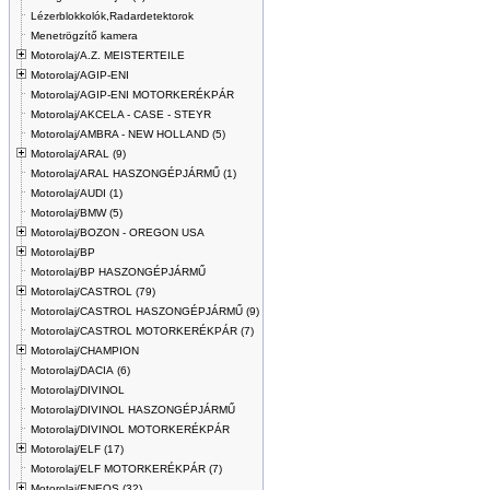
Lézerblokkolók,Radardetektorok
Menetrögzítő kamera
Motorolaj/A.Z. MEISTERTEILE
Motorolaj/AGIP-ENI
Motorolaj/AGIP-ENI MOTORKERÉKPÁR
Motorolaj/AKCELA - CASE - STEYR
Motorolaj/AMBRA - NEW HOLLAND (5)
Motorolaj/ARAL (9)
Motorolaj/ARAL HASZONGÉPJÁRMŰ (1)
Motorolaj/AUDI (1)
Motorolaj/BMW (5)
Motorolaj/BOZON - OREGON USA
Motorolaj/BP
Motorolaj/BP HASZONGÉPJÁRMŰ
Motorolaj/CASTROL (79)
Motorolaj/CASTROL HASZONGÉPJÁRMŰ (9)
Motorolaj/CASTROL MOTORKERÉKPÁR (7)
Motorolaj/CHAMPION
Motorolaj/DACIA (6)
Motorolaj/DIVINOL
Motorolaj/DIVINOL HASZONGÉPJÁRMŰ
Motorolaj/DIVINOL MOTORKERÉKPÁR
Motorolaj/ELF (17)
Motorolaj/ELF MOTORKERÉKPÁR (7)
Motorolaj/ENEOS (32)