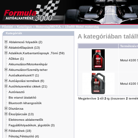
Főoldal
»
Katalógus
»
Motorolaj/MOTUL
»
15w50 Motul motorolaj
Kategóriák
A kategóriában talá
Ablakmosó folyadék (2)
Terméknév
Ablaktörlőlapátok (13)
Adalékok,Karbantartósprayk ,Tömí (59)
ADblue (1)
Motul 4100
Akkumulátor/Motorkerékpár
Akkumulátor/Személy-teher
Autóalkatrészek!!! (1)
Autóápolási termékek (6)
Motul 4100
Autófelszerelési cikkek (21)
Autóriasztó
Bio etanol átalakító
Megjelenítve
1
-től
2
-ig (összesen
2
termék
Bluetooth kihangosítók
Dísztárcsa
Ékszíjtárcsák (13)
Elektromos ablakemelők
Fagyállófolyadékok, jégoldók (3)
Fékbetétek (18)
Fékolaj,Féktisztító (4)