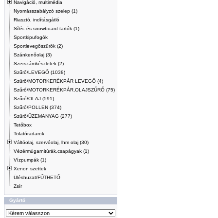
Navigáció, multimédia
Nyomásszabályzó szelep (1)
Riasztó, indításgátló
Síléc és snowboard tartók (1)
Sportkipufogók
Sportlevegőszűrők (2)
Szánkenőolaj (3)
Szerszámkészletek (2)
Szűrő/LEVEGŐ (1038)
Szűrő/MOTORKERÉKPÁR LEVEGŐ (4)
Szűrő/MOTORKERÉKPÁR,OLAJSZŰRŐ (75)
Szűrő/OLAJ (591)
Szűrő/POLLEN (374)
Szűrő/ÜZEMANYAG (277)
Tetőbox
Tolatóradarok
Váltóolaj, szervóolaj, lhm olaj (30)
Vézérmúgarnitúrák,csapágyak (1)
Vízpumpák (1)
Xenon szettek
Üléshuzat/FŰTHETŐ
Zsír
Gyártó