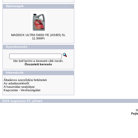
Újdonságok
MADDOX ULTRA 5W30 FE (A5/B5) 5L
11.999Ft
Gyorskeresés
Ide kell beírni a keresett cikk nevét.
Összetett keresés
Információk
Általános szerződési feltételek
Az adatkezelésről
A használat szabályai
Kapcsolat - Vevőszolgálat
2026 augusztus 07, péntek
©
Fejl