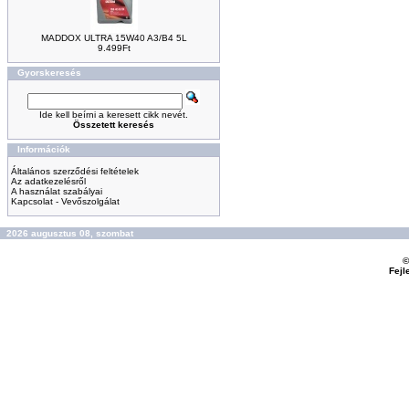
MADDOX ULTRA 15W40 A3/B4 5L
9.499Ft
Gyorskeresés
Ide kell beírni a keresett cikk nevét.
Összetett keresés
Információk
Általános szerződési feltételek
Az adatkezelésről
A használat szabályai
Kapcsolat - Vevőszolgálat
2026 augusztus 08, szombat
©
Fejl