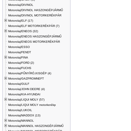
Motorolaj/DIVINOL
Motorolaj/DIVINOL HASZONGÉPJÁRMŰ
Motorolaj/DIVINOL MOTORKERÉKPÁR
Motorolaj/ELF (17)
Motorolaj/ELF MOTORKERÉKPÁR (7)
Motorolaj/ENEOS (32)
Motorolaj/ENEOS HASZONGÉPJÁRMŰ
Motorolaj/ENEOS MOTORKERÉKPÁR
Motorolaj/ESSO
Motorolaj/FENDT
Motorolaj/FINA
Motorolaj/FORD (2)
Motorolaj/FUCHS
Motorolaj/FŰNYÍRÓ,KISGÉP (4)
Motorolaj/GAZPROMNEFT
Motorolaj/GULF
Motorolaj/JOHN DEERE (4)
Motorolaj/KIA-HYUNDAI
Motorolaj/LIQUI MOLY (57)
Motorolaj/LIQUI MOLY motorkerékp
Motorolaj/LUKOIL
Motorolaj/MADDOX (13)
Motorolaj/MANNOL
Motorolaj/MANNOL HASZONGÉPJÁRMŰ