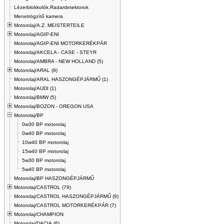
Lézerblokkolók,Radardetektorok
Menetrögzítő kamera
Motorolaj/A.Z. MEISTERTEILE
Motorolaj/AGIP-ENI
Motorolaj/AGIP-ENI MOTORKERÉKPÁR
Motorolaj/AKCELA - CASE - STEYR
Motorolaj/AMBRA - NEW HOLLAND (5)
Motorolaj/ARAL (9)
Motorolaj/ARAL HASZONGÉPJÁRMŰ (1)
Motorolaj/AUDI (1)
Motorolaj/BMW (5)
Motorolaj/BOZON - OREGON USA
Motorolaj/BP
0w30 BP motorolaj
0w40 BP motorolaj
10w40 BP motorolaj
15w40 BP motorolaj
5w30 BP motorolaj
5w40 BP motorolaj
Motorolaj/BP HASZONGÉPJÁRMŰ
Motorolaj/CASTROL (79)
Motorolaj/CASTROL HASZONGÉPJÁRMŰ (9)
Motorolaj/CASTROL MOTORKERÉKPÁR (7)
Motorolaj/CHAMPION
Motorolaj/DACIA (6)