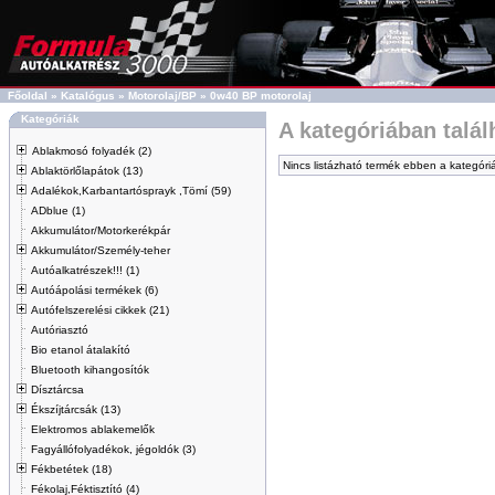
Főoldal
»
Katalógus
»
Motorolaj/BP
»
0w40 BP motorolaj
Kategóriák
A kategóriában talá
Ablakmosó folyadék (2)
Nincs listázható termék ebben a kategóri
Ablaktörlőlapátok (13)
Adalékok,Karbantartósprayk ,Tömí (59)
ADblue (1)
Akkumulátor/Motorkerékpár
Akkumulátor/Személy-teher
Autóalkatrészek!!! (1)
Autóápolási termékek (6)
Autófelszerelési cikkek (21)
Autóriasztó
Bio etanol átalakító
Bluetooth kihangosítók
Dísztárcsa
Ékszíjtárcsák (13)
Elektromos ablakemelők
Fagyállófolyadékok, jégoldók (3)
Fékbetétek (18)
Fékolaj,Féktisztító (4)