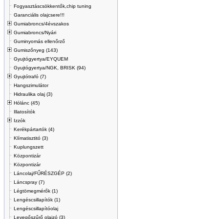
Fogyasztáscsökkentők,chip tuning
Garanciális olajcsere!!!
Gumiabroncs/4évszakos
Gumiabroncs/Nyári
Guminyomás ellenőrző
Gumiszőnyeg (143)
Gyujtógyertya/EYQUEM
Gyujtógyertya/NGK, BRISK (94)
Gyujtótrafó (7)
Hangszimulátor
Hidraulika olaj (3)
Hólánc (45)
Illatosítók
Izzók
Kerékpártartók (4)
Klímatisztitó (3)
Kuplungszett
Központizár
Központizár
Láncolaj/FŰRÉSZGÉP (2)
Láncspray (7)
Légtömegmérők (1)
Lengéscsillapítók (1)
Lengéscsillapítóolaj
Levegőszűrő olajzó (3)