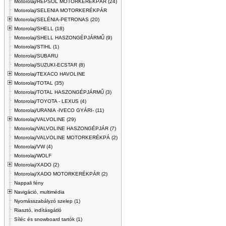
Motorolaj/REPSOL MOTORKERÉKPÁR (24)
Motorolaj/SELENIA MOTORKERÉKPÁR
Motorolaj/SELÉNIA-PETRONAS (20)
Motorolaj/SHELL (18)
Motorolaj/SHELL HASZONGÉPJÁRMŰ (9)
Motorolaj/STIHL (1)
Motorolaj/SUBARU
Motorolaj/SUZUKI-ECSTAR (8)
Motorolaj/TEXACO HAVOLINE
Motorolaj/TOTAL (35)
Motorolaj/TOTAL HASZONGÉPJÁRMŰ (3)
Motorolaj/TOYOTA - LEXUS (4)
Motorolaj/URANIA -IVECO GYÁRI- (11)
Motorolaj/VALVOLINE (29)
Motorolaj/VALVOLINE HASZONGÉPJÁR (7)
Motorolaj/VALVOLINE MOTORKERÉKPÁ (2)
Motorolaj/VW (4)
Motorolaj/WOLF
Motorolaj/XADO (2)
Motorolaj/XADO MOTORKERÉKPÁR (2)
Nappali fény
Navigáció, multimédia
Nyomásszabályzó szelep (1)
Riasztó, indításgátló
Síléc és snowboard tartók (1)