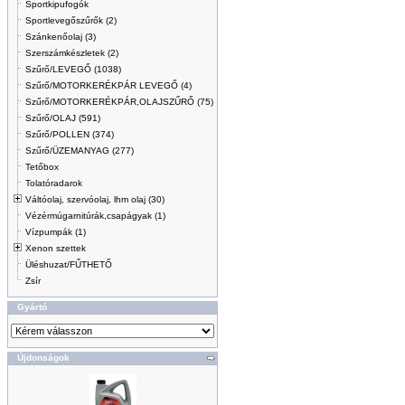
Sportkipufogók
Sportlevegőszűrők (2)
Szánkenőolaj (3)
Szerszámkészletek (2)
Szűrő/LEVEGŐ (1038)
Szűrő/MOTORKERÉKPÁR LEVEGŐ (4)
Szűrő/MOTORKERÉKPÁR,OLAJSZŰRŐ (75)
Szűrő/OLAJ (591)
Szűrő/POLLEN (374)
Szűrő/ÜZEMANYAG (277)
Tetőbox
Tolatóradarok
Váltóolaj, szervóolaj, lhm olaj (30)
Vézérmúgarnitúrák,csapágyak (1)
Vízpumpák (1)
Xenon szettek
Üléshuzat/FŰTHETŐ
Zsír
Gyártó
Újdonságok