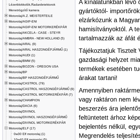
A kínálatunkban lévő 
Lézerblokkolók,Radardetektorok
gyártóktól- importőrö
Menetrögzítő kamera
Motorolaj/A.Z. MEISTERTEILE
elzárkózunk a Magyar
Motorolaj/AGIP-ENI
Motorolaj/AGIP-ENI MOTORKERÉKPÁR
hamisítványoktól. A t
Motorolaj/AKCELA - CASE - STEYR
tartalmazzák az áfát 
Motorolaj/AMBRA - NEW HOLLAND (5)
Motorolaj/ARAL (9)
Tájékoztatjuk Tisztelt 
Motorolaj/ARAL HASZONGÉPJÁRMŰ (1)
Motorolaj/AUDI (1)
gazdasági helyzet miat
Motorolaj/BMW (5)
Motorolaj/BOZON - OREGON USA
termékek esetében tu
Motorolaj/BP
árakat tartani!
Motorolaj/BP HASZONGÉPJÁRMŰ
Motorolaj/CASTROL (79)
Amennyiben raktármenn
Motorolaj/CASTROL HASZONGÉPJÁRMŰ (9)
Motorolaj/CASTROL MOTORKERÉKPÁR (7)
vagy raktáron nem lév
Motorolaj/CHAMPION
Motorolaj/DACIA (6)
beszerzés ára jelentő
Motorolaj/DIVINOL
feltüntetett árhoz kép
Motorolaj/DIVINOL HASZONGÉPJÁRMŰ
Motorolaj/DIVINOL MOTORKERÉKPÁR
bejelentés nélkül, egy
Motorolaj/ELF (17)
0w30 Elf motorolaj (1)
Megrendelés teljesíté
10w40 Elf motorolaj (5)