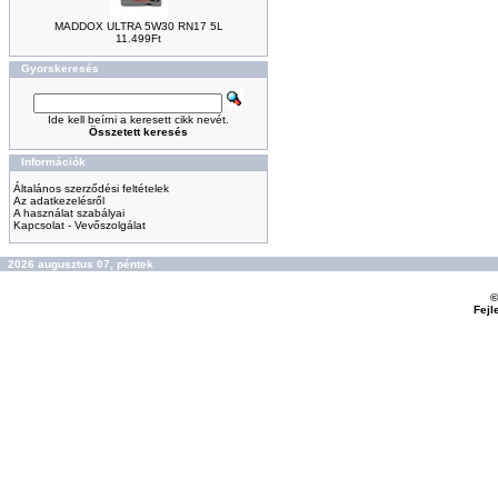
MADDOX ULTRA 5W30 RN17 5L
11.499Ft
Gyorskeresés
Ide kell beírni a keresett cikk nevét.
Összetett keresés
Információk
Általános szerződési feltételek
Az adatkezelésről
A használat szabályai
Kapcsolat - Vevőszolgálat
2026 augusztus 07, péntek
©
Fejl