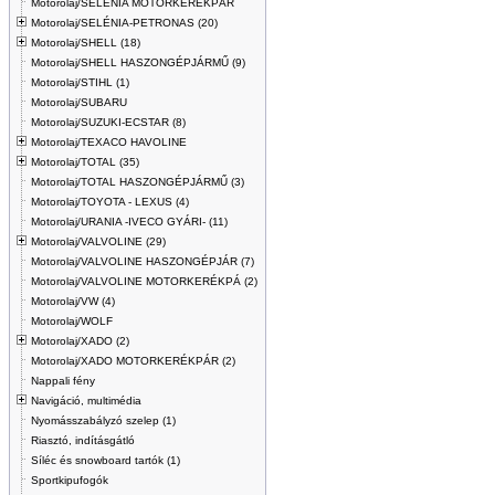
Motorolaj/SELENIA MOTORKERÉKPÁR
Motorolaj/SELÉNIA-PETRONAS (20)
Motorolaj/SHELL (18)
Motorolaj/SHELL HASZONGÉPJÁRMŰ (9)
Motorolaj/STIHL (1)
Motorolaj/SUBARU
Motorolaj/SUZUKI-ECSTAR (8)
Motorolaj/TEXACO HAVOLINE
Motorolaj/TOTAL (35)
Motorolaj/TOTAL HASZONGÉPJÁRMŰ (3)
Motorolaj/TOYOTA - LEXUS (4)
Motorolaj/URANIA -IVECO GYÁRI- (11)
Motorolaj/VALVOLINE (29)
Motorolaj/VALVOLINE HASZONGÉPJÁR (7)
Motorolaj/VALVOLINE MOTORKERÉKPÁ (2)
Motorolaj/VW (4)
Motorolaj/WOLF
Motorolaj/XADO (2)
Motorolaj/XADO MOTORKERÉKPÁR (2)
Nappali fény
Navigáció, multimédia
Nyomásszabályzó szelep (1)
Riasztó, indításgátló
Síléc és snowboard tartók (1)
Sportkipufogók