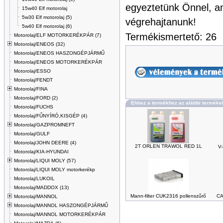
egyeztetünk Önnel, am
15w40 Elf motorolaj
5w30 Elf motorolaj (5)
végrehajtanunk!
5w40 Elf motorolaj (6)
Termékismertető: 26
Motorolaj/ELF MOTORKERÉKPÁR (7)
Motorolaj/ENEOS (32)
Motorolaj/ENEOS HASZONGÉPJÁRMŰ
Motorolaj/ENEOS MOTORKERÉKPÁR
Motorolaj/ESSO
Motorolaj/FENDT
Motorolaj/FINA
Motorolaj/FORD (2)
Ehhez a termékhez az alábbi terméke
Motorolaj/FUCHS
Motorolaj/FŰNYÍRÓ,KISGÉP (4)
Motorolaj/GAZPROMNEFT
Motorolaj/GULF
Motorolaj/JOHN DEERE (4)
2T ORLEN TRAWOL RED 1L
V
Motorolaj/KIA-HYUNDAI
Motorolaj/LIQUI MOLY (57)
Motorolaj/LIQUI MOLY motorkerékp
Motorolaj/LUKOIL
Motorolaj/MADDOX (13)
Mann-filter CUK2316 pollenszűrő
CA
Motorolaj/MANNOL
Motorolaj/MANNOL HASZONGÉPJÁRMŰ
Motorolaj/MANNOL MOTORKERÉKPÁR