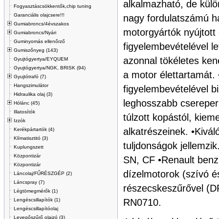
alkalmazható, de külö
Fogyasztáscsökkentők,chip tuning
Garanciális olajcsere!!!
nagy fordulatszámú ha
Gumiabroncs/4évszakos
motorgyártók nyújtott
Gumiabroncs/Nyári
Guminyomás ellenőrző
figyelembevételével let
Gumiszőnyeg (143)
azonnal tökéletes ken
Gyujtógyertya/EYQUEM
Gyujtógyertya/NGK, BRISK (94)
a motor élettartamát.
Gyujtótrafó (7)
Hangszimulátor
figyelembevételével b
Hidraulika olaj (3)
leghosszabb csereper
Hólánc (45)
Illatosítók
túlzott kopástól, kiem
Izzók
alkatrészeinek. •Kivál
Kerékpártartók (4)
Klímatisztitó (3)
tuljdonságok jellemzik
Kuplungszett
Központizár
SN, CF •Renault benzi
Központizár
dízelmotorok (szívó é
Láncolaj/FŰRÉSZGÉP (2)
Láncspray (7)
részecskeszűrővel (
Légtömegmérők (1)
Lengéscsillapítók (1)
RN0710.
Lengéscsillapítóolaj
Levegőszűrő olajzó (3)