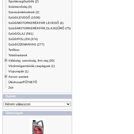
Sportlevegőszűrők (2)
Szánkenőolaj (3)
Szerszámkészletek (2)
Szűrő/LEVEGŐ (1038)
Szűrő/MOTORKERÉKPÁR LEVEGŐ (4)
Szűrő/MOTORKERÉKPÁR,OLAJSZŰRŐ (75)
Szűrő/OLAJ (591)
Szűrő/POLLEN (374)
Szűrő/ÜZEMANYAG (277)
Tetőbox
Tolatóradarok
Váltóolaj, szervóolaj, lhm olaj (30)
Vézérmúgarnitúrák,csapágyak (1)
Vízpumpák (1)
Xenon szettek
Üléshuzat/FŰTHETŐ
Zsír
Gyártó
Újdonságok