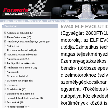
Főoldal
»
Katalógus
»
Motorolaj/ELF
»
5w40 Elf motorolaj
»
5W40 ELF EVOLUTIO
Kategóriák
(Egységár: 2800FT/1L)
Ablakmosó folyadék (2)
Ablaktörlőlapátok (13)
motorolaj, az ELF 
Adalékok,Karbantartósprayk ,Tömí (59)
utódja.Szintetikus tech
ADblue (1)
Akkumulátor/Motorkerékpár
magas teljesítménysz
Akkumulátor/Személy-teher
Autóalkatrészek!!! (1)
üzemanyagtakarékos m
Autóápolási termékek (6)
benzin- (többszelepes,
Autófelszerelési cikkek (21)
Autóriasztó
dízelmotorokhoz (szívó
Bio etanol átalakító
Bluetooth kihangosítók
személygépkocsikban
Dísztárcsa
egyaránt. •Tökéletes k
Ékszíjtárcsák (13)
Elektromos ablakemelők
autópálya közlekedés
Fagyállófolyadékok, jégoldók (3)
körülmények között is
Fékbetétek (18)
Fékolaj,Féktisztító (4)