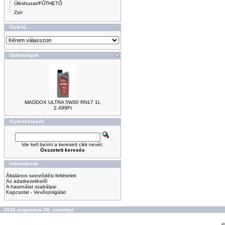
Üléshuzat/FŰTHETŐ
Zsír
Gyártó
Újdonságok
MADDOX ULTRA 5W30 RN17 1L
2.499Ft
Gyorskeresés
Ide kell beírni a keresett cikk nevét.
Összetett keresés
Információk
Általános szerződési feltételek
Az adatkezelésről
A használat szabályai
Kapcsolat - Vevőszolgálat
2026 augusztus 08, szombat
©