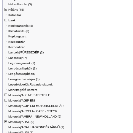
Hidraulika olaj (3)
Hólánc (45)
Illatosítók
Izzók
Kerékpártartók (4)
Klímatisztitó (3)
Kuplungszett
Központizár
Központizár
Láncolaj/FŰRÉSZGÉP (2)
Láncspray (7)
Légtömegmérők (1)
Lengéscsillapítók (1)
Lengéscsillapítóolaj
Levegőszűrő olajzó (3)
Lézerblokkolók,Radardetektorok
Menetrögzítő kamera
Motorolaj/A.Z. MEISTERTEILE
Motorolaj/AGIP-ENI
Motorolaj/AGIP-ENI MOTORKERÉKPÁR
Motorolaj/AKCELA - CASE - STEYR
Motorolaj/AMBRA - NEW HOLLAND (5)
Motorolaj/ARAL (9)
Motorolaj/ARAL HASZONGÉPJÁRMŰ (1)
Motorolaj/AUDI (1)