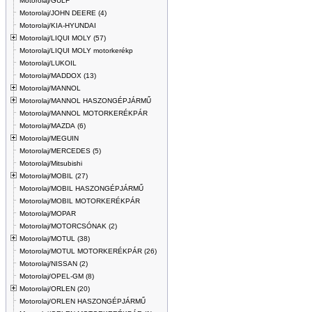
Motorolaj/GULF
Motorolaj/JOHN DEERE (4)
Motorolaj/KIA-HYUNDAI
Motorolaj/LIQUI MOLY (57)
Motorolaj/LIQUI MOLY motorkerékp
Motorolaj/LUKOIL
Motorolaj/MADDOX (13)
Motorolaj/MANNOL
Motorolaj/MANNOL HASZONGÉPJÁRMŰ
Motorolaj/MANNOL MOTORKERÉKPÁR
Motorolaj/MAZDA (6)
Motorolaj/MEGUIN
Motorolaj/MERCEDES (5)
Motorolaj/Mitsubishi
Motorolaj/MOBIL (27)
Motorolaj/MOBIL HASZONGÉPJÁRMŰ
Motorolaj/MOBIL MOTORKERÉKPÁR
Motorolaj/MOPAR
Motorolaj/MOTORCSÓNAK (2)
Motorolaj/MOTUL (38)
Motorolaj/MOTUL MOTORKERÉKPÁR (26)
Motorolaj/NISSAN (2)
Motorolaj/OPEL-GM (8)
Motorolaj/ORLEN (20)
Motorolaj/ORLEN HASZONGÉPJÁRMŰ