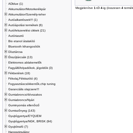
ADblue (1)
Megjelenítve
1
-től
4
-ig (összesen
4
termék
Akkumulátor/Motorkerékpár
Akkumulátor/Személy-teher
Autóalkatrészek!!! (1)
Autóápolási termékek (6)
Autófelszerelési cikkek (21)
Autóriasztó
Bio etanol átalakító
Bluetooth kihangosítók
Dísztárcsa
Ékszíjtárcsák (13)
Elektromos ablakemelők
Fagyállófolyadékok, jégoldók (3)
Fékbetétek (18)
Fékolaj,Féktisztító (4)
Fogyasztáscsökkentők,chip tuning
Garanciális olajcsere!!!
Gumiabroncs/4évszakos
Gumiabroncs/Nyári
Guminyomás ellenőrző
Gumiszőnyeg (143)
Gyujtógyertya/EYQUEM
Gyujtógyertya/NGK, BRISK (94)
Gyujtótrafó (7)
Hangszimulátor