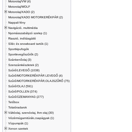
Motorolaj/VW (4)
Motorolaj/WOLF
Motorolaj/XADO (2)
Motorolaj/XADO MOTORKERÉKPÁR (2)
Nappali fény
Navigáció, multimédia
Nyomásszabályzó szelep (1)
Riasztó, indításgátló
Síléc és snowboard tartók (1)
Sportkipufogók
Sportlevegőszűrők (2)
Szánkenőolaj (3)
Szerszámkészletek (2)
Szűrő/LEVEGŐ (1038)
Szűrő/MOTORKERÉKPÁR LEVEGŐ (4)
Szűrő/MOTORKERÉKPÁR,OLAJSZŰRŐ (75)
Szűrő/OLAJ (591)
Szűrő/POLLEN (374)
Szűrő/ÜZEMANYAG (277)
Tetőbox
Tolatóradarok
Váltóolaj, szervóolaj, lhm olaj (30)
Vézérmúgarnitúrák,csapágyak (1)
Vízpumpák (1)
Xenon szettek