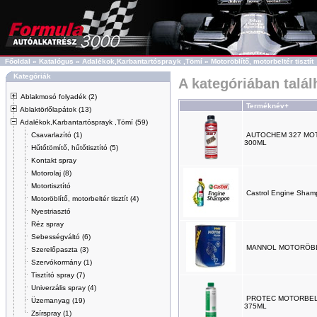
Főoldal
»
Katalógus
»
Adalékok,Karbantartósprayk ,Tömí
»
Motoröblítő, motorbeltér tisztít
Kategóriák
A kategóriában talá
Ablakmosó folyadék (2)
Terméknév+
Ablaktörlőlapátok (13)
Adalékok,Karbantartósprayk ,Tömí (59)
Csavarlazító (1)
AUTOCHEM 327 MOT
300ML
Hűtőtömítő, hűtőtisztító (5)
Kontakt spray
Motorolaj (8)
Motortisztító
Castrol Engine Shamp
Motoröblítő, motorbeltér tisztít (4)
Nyestriasztó
Réz spray
Sebességváltó (6)
MANNOL MOTORÖBL
Szerelőpaszta (3)
Szervókormány (1)
Tisztító spray (7)
Univerzális spray (4)
PROTEC MOTORBELT
Üzemanyag (19)
375ML
Zsírspray (1)