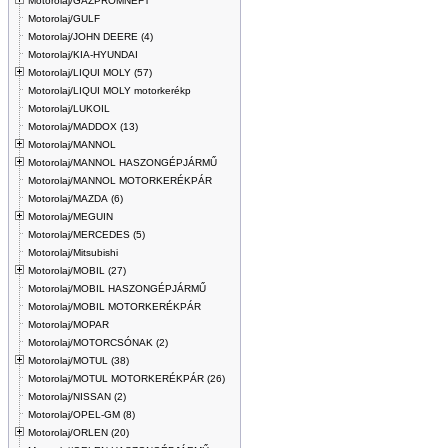
Motorolaj/GAZPROMNEFT
Motorolaj/GULF
Motorolaj/JOHN DEERE (4)
Motorolaj/KIA-HYUNDAI
Motorolaj/LIQUI MOLY (57)
Motorolaj/LIQUI MOLY motorkerékp
Motorolaj/LUKOIL
Motorolaj/MADDOX (13)
Motorolaj/MANNOL
Motorolaj/MANNOL HASZONGÉPJÁRMŰ
Motorolaj/MANNOL MOTORKERÉKPÁR
Motorolaj/MAZDA (6)
Motorolaj/MEGUIN
Motorolaj/MERCEDES (5)
Motorolaj/Mitsubishi
Motorolaj/MOBIL (27)
Motorolaj/MOBIL HASZONGÉPJÁRMŰ
Motorolaj/MOBIL MOTORKERÉKPÁR
Motorolaj/MOPAR
Motorolaj/MOTORCSÓNAK (2)
Motorolaj/MOTUL (38)
Motorolaj/MOTUL MOTORKERÉKPÁR (26)
Motorolaj/NISSAN (2)
Motorolaj/OPEL-GM (8)
Motorolaj/ORLEN (20)