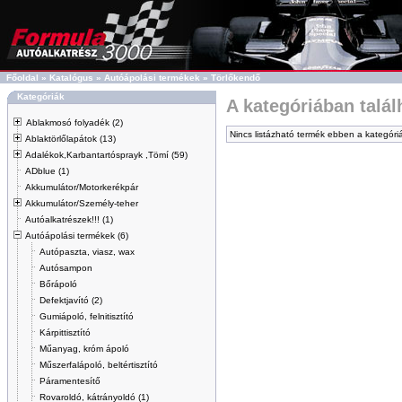
Főoldal
»
Katalógus
»
Autóápolási termékek
»
Törlőkendő
Kategóriák
A kategóriában talá
Ablakmosó folyadék (2)
Nincs listázható termék ebben a kategóri
Ablaktörlőlapátok (13)
Adalékok,Karbantartósprayk ,Tömí (59)
ADblue (1)
Akkumulátor/Motorkerékpár
Akkumulátor/Személy-teher
Autóalkatrészek!!! (1)
Autóápolási termékek (6)
Autópaszta, viasz, wax
Autósampon
Bőrápoló
Defektjavító (2)
Gumiápoló, felnitisztító
Kárpittisztító
Műanyag, króm ápoló
Műszerfalápoló, beltértisztító
Páramentesítő
Rovaroldó, kátrányoldó (1)