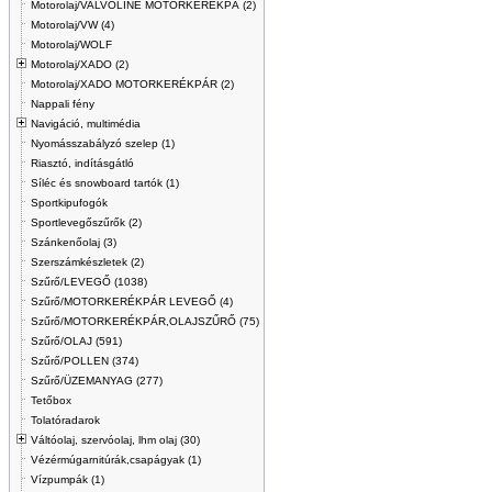
Motorolaj/VALVOLINE MOTORKERÉKPÁ (2)
Motorolaj/VW (4)
Motorolaj/WOLF
Motorolaj/XADO (2)
Motorolaj/XADO MOTORKERÉKPÁR (2)
Nappali fény
Navigáció, multimédia
Nyomásszabályzó szelep (1)
Riasztó, indításgátló
Síléc és snowboard tartók (1)
Sportkipufogók
Sportlevegőszűrők (2)
Szánkenőolaj (3)
Szerszámkészletek (2)
Szűrő/LEVEGŐ (1038)
Szűrő/MOTORKERÉKPÁR LEVEGŐ (4)
Szűrő/MOTORKERÉKPÁR,OLAJSZŰRŐ (75)
Szűrő/OLAJ (591)
Szűrő/POLLEN (374)
Szűrő/ÜZEMANYAG (277)
Tetőbox
Tolatóradarok
Váltóolaj, szervóolaj, lhm olaj (30)
Vézérmúgarnitúrák,csapágyak (1)
Vízpumpák (1)