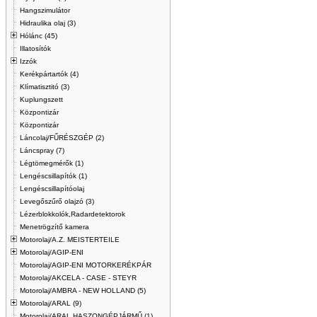
Hangszimulátor
Hidraulika olaj (3)
Hólánc (45)
Illatosítók
Izzók
Kerékpártartók (4)
Klímatisztitó (3)
Kuplungszett
Központizár
Központizár
Láncolaj/FŰRÉSZGÉP (2)
Láncspray (7)
Légtömegmérők (1)
Lengéscsillapítók (1)
Lengéscsillapítóolaj
Levegőszűrő olajzó (3)
Lézerblokkolók,Radardetektorok
Menetrögzítő kamera
Motorolaj/A.Z. MEISTERTEILE
Motorolaj/AGIP-ENI
Motorolaj/AGIP-ENI MOTORKERÉKPÁR
Motorolaj/AKCELA - CASE - STEYR
Motorolaj/AMBRA - NEW HOLLAND (5)
Motorolaj/ARAL (9)
Motorolaj/ARAL HASZONGÉPJÁRMŰ (1)