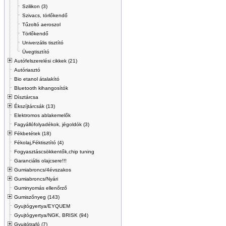
Szilikon (3)
Szivacs, törlőkendő
Tűzoltó aeroszol
Törlőkendő
Univerzális tisztító
Üvegtisztító
Autófelszerelési cikkek (21)
Autóriasztó
Bio etanol átalakító
Bluetooth kihangosítók
Dísztárcsa
Ékszíjtárcsák (13)
Elektromos ablakemelők
Fagyállófolyadékok, jégoldók (3)
Fékbetétek (18)
Fékolaj,Féktisztító (4)
Fogyasztáscsökkentők,chip tuning
Garanciális olajcsere!!!
Gumiabroncs/4évszakos
Gumiabroncs/Nyári
Guminyomás ellenőrző
Gumiszőnyeg (143)
Gyujtógyertya/EYQUEM
Gyujtógyertya/NGK, BRISK (94)
Gyujtótrafó (7)