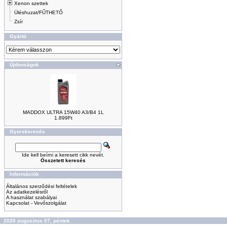
Xenon szettek
Üléshuzat/FŰTHETŐ
Zsír
Gyártó
Újdonságok
MADDOX ULTRA 15W40 A3/B4 1L
1.899Ft
Gyorskeresés
Ide kell beírni a keresett cikk nevét.
Összetett keresés
Információk
Általános szerződési feltételek
Az adatkezelésről
A használat szabályai
Kapcsolat - Vevőszolgálat
2026 augusztus 07, péntek