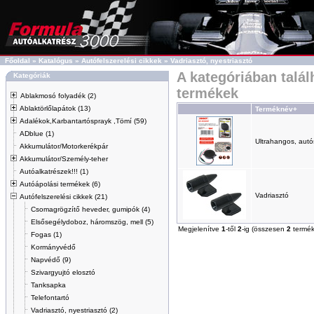
Főoldal
»
Katalógus
»
Autófelszerelési cikkek
»
Vadriasztó, nyestriasztó
A kategóriában talál
Kategóriák
termékek
Ablakmosó folyadék (2)
Ablaktörlőlapátok (13)
Terméknév+
Adalékok,Karbantartósprayk ,Tömí (59)
ADblue (1)
Ultrahangos, autó
Akkumulátor/Motorkerékpár
Akkumulátor/Személy-teher
Autóalkatrészek!!! (1)
Autóápolási termékek (6)
Vadriasztó
Autófelszerelési cikkek (21)
Csomagrögzítő heveder, gumipók (4)
Elsősegélydoboz, háromszög, mell (5)
Megjelenítve
1
-től
2
-ig (összesen
2
termék
Fogas (1)
Kormányvédő
Napvédő (9)
Szivargyujtó elosztó
Tanksapka
Telefontartó
Vadriasztó, nyestriasztó (2)