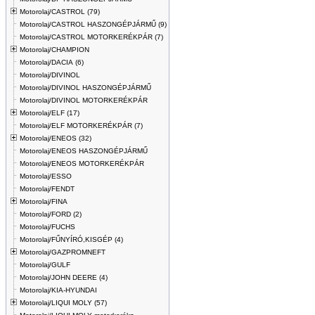
Motorolaj/CASTROL (79)
Motorolaj/CASTROL HASZONGÉPJÁRMŰ (9)
Motorolaj/CASTROL MOTORKERÉKPÁR (7)
Motorolaj/CHAMPION
Motorolaj/DACIA (6)
Motorolaj/DIVINOL
Motorolaj/DIVINOL HASZONGÉPJÁRMŰ
Motorolaj/DIVINOL MOTORKERÉKPÁR
Motorolaj/ELF (17)
Motorolaj/ELF MOTORKERÉKPÁR (7)
Motorolaj/ENEOS (32)
Motorolaj/ENEOS HASZONGÉPJÁRMŰ
Motorolaj/ENEOS MOTORKERÉKPÁR
Motorolaj/ESSO
Motorolaj/FENDT
Motorolaj/FINA
Motorolaj/FORD (2)
Motorolaj/FUCHS
Motorolaj/FŰNYÍRÓ,KISGÉP (4)
Motorolaj/GAZPROMNEFT
Motorolaj/GULF
Motorolaj/JOHN DEERE (4)
Motorolaj/KIA-HYUNDAI
Motorolaj/LIQUI MOLY (57)