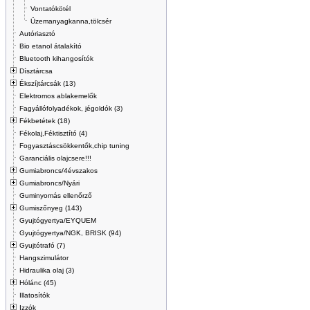
Vontatókötél
Üzemanyagkanna,tölcsér
Autóriasztó
Bio etanol átalakító
Bluetooth kihangosítók
Dísztárcsa
Ékszíjtárcsák (13)
Elektromos ablakemelők
Fagyállófolyadékok, jégoldók (3)
Fékbetétek (18)
Fékolaj,Féktisztító (4)
Fogyasztáscsökkentők,chip tuning
Garanciális olajcsere!!!
Gumiabroncs/4évszakos
Gumiabroncs/Nyári
Guminyomás ellenőrző
Gumiszőnyeg (143)
Gyujtógyertya/EYQUEM
Gyujtógyertya/NGK, BRISK (94)
Gyujtótrafó (7)
Hangszimulátor
Hidraulika olaj (3)
Hólánc (45)
Illatosítók
Izzók