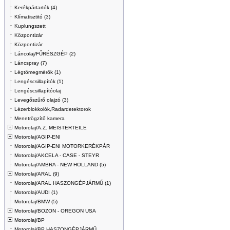
Kerékpártartók (4)
Klímatisztitó (3)
Kuplungszett
Központizár
Központizár
Láncolaj/FŰRÉSZGÉP (2)
Láncspray (7)
Légtömegmérők (1)
Lengéscsillapítók (1)
Lengéscsillapítóolaj
Levegőszűrő olajzó (3)
Lézerblokkolók,Radardetektorok
Menetrögzítő kamera
Motorolaj/A.Z. MEISTERTEILE
Motorolaj/AGIP-ENI
Motorolaj/AGIP-ENI MOTORKERÉKPÁR
Motorolaj/AKCELA - CASE - STEYR
Motorolaj/AMBRA - NEW HOLLAND (5)
Motorolaj/ARAL (9)
Motorolaj/ARAL HASZONGÉPJÁRMŰ (1)
Motorolaj/AUDI (1)
Motorolaj/BMW (5)
Motorolaj/BOZON - OREGON USA
Motorolaj/BP
Motorolaj/BP HASZONGÉPJÁRMŰ