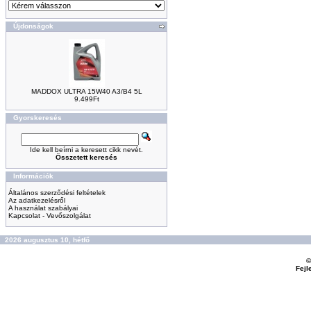
Újdonságok
MADDOX ULTRA 15W40 A3/B4 5L
9.499Ft
Gyorskeresés
Ide kell beírni a keresett cikk nevét.
Összetett keresés
Információk
Általános szerződési feltételek
Az adatkezelésről
A használat szabályai
Kapcsolat - Vevőszolgálat
2026 augusztus 10, hétfő
©
Fejl