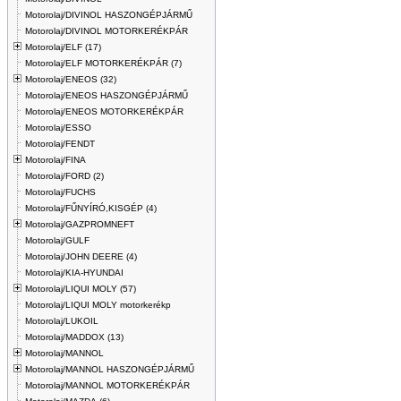
Motorolaj/DIVINOL HASZONGÉPJÁRMŰ
Motorolaj/DIVINOL MOTORKERÉKPÁR
Motorolaj/ELF (17)
Motorolaj/ELF MOTORKERÉKPÁR (7)
Motorolaj/ENEOS (32)
Motorolaj/ENEOS HASZONGÉPJÁRMŰ
Motorolaj/ENEOS MOTORKERÉKPÁR
Motorolaj/ESSO
Motorolaj/FENDT
Motorolaj/FINA
Motorolaj/FORD (2)
Motorolaj/FUCHS
Motorolaj/FŰNYÍRÓ,KISGÉP (4)
Motorolaj/GAZPROMNEFT
Motorolaj/GULF
Motorolaj/JOHN DEERE (4)
Motorolaj/KIA-HYUNDAI
Motorolaj/LIQUI MOLY (57)
Motorolaj/LIQUI MOLY motorkerékp
Motorolaj/LUKOIL
Motorolaj/MADDOX (13)
Motorolaj/MANNOL
Motorolaj/MANNOL HASZONGÉPJÁRMŰ
Motorolaj/MANNOL MOTORKERÉKPÁR