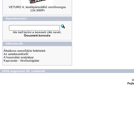
VETURO 4, kerékpárszállító vonóhorogra
134.999Ft
Gyorskeresés
Ide kell beírni a keresett cikk nevét.
Összetett keresés
Információk
Általános szerződési feltételek
Az adatkezelésről
A használat szabályai
Kapcsolat - Vevőszolgálat
2026 augusztus 06, csütörtök
©
Fejl