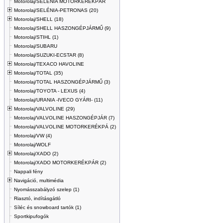
Motorolaj/SELENIA MOTORKERÉKPÁR
Motorolaj/SELÉNIA-PETRONAS (20)
Motorolaj/SHELL (18)
Motorolaj/SHELL HASZONGÉPJÁRMŰ (9)
Motorolaj/STIHL (1)
Motorolaj/SUBARU
Motorolaj/SUZUKI-ECSTAR (8)
Motorolaj/TEXACO HAVOLINE
Motorolaj/TOTAL (35)
Motorolaj/TOTAL HASZONGÉPJÁRMŰ (3)
Motorolaj/TOYOTA - LEXUS (4)
Motorolaj/URANIA -IVECO GYÁRI- (11)
Motorolaj/VALVOLINE (29)
Motorolaj/VALVOLINE HASZONGÉPJÁR (7)
Motorolaj/VALVOLINE MOTORKERÉKPÁ (2)
Motorolaj/VW (4)
Motorolaj/WOLF
Motorolaj/XADO (2)
Motorolaj/XADO MOTORKERÉKPÁR (2)
Nappali fény
Navigáció, multimédia
Nyomásszabályzó szelep (1)
Riasztó, indításgátló
Síléc és snowboard tartók (1)
Sportkipufogók