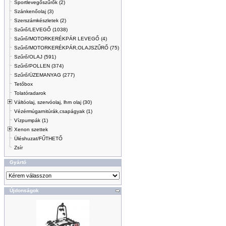
Sportlevegőszűrők (2)
Szánkenőolaj (3)
Szerszámkészletek (2)
Szűrő/LEVEGŐ (1038)
Szűrő/MOTORKERÉKPÁR LEVEGŐ (4)
Szűrő/MOTORKERÉKPÁR,OLAJSZŰRŐ (75)
Szűrő/OLAJ (591)
Szűrő/POLLEN (374)
Szűrő/ÜZEMANYAG (277)
Tetőbox
Tolatóradarok
Váltóolaj, szervóolaj, lhm olaj (30)
Vézérmúgarnitúrák,csapágyak (1)
Vízpumpák (1)
Xenon szettek
Üléshuzat/FŰTHETŐ
Zsír
Gyártó
Újdonságok