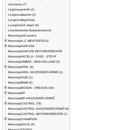
Láncspray (7)
Légtömegmérők (1)
Lengéscsillapítók (1)
Lengéscsillapítóolaj
Levegőszűrő olajzó (3)
Lézerblokkolók,Radardetektorok
Menetrögzítő kamera
Motorolaj/A.Z. MEISTERTEILE
Motorolaj/AGIP-ENI
Motorolaj/AGIP-ENI MOTORKERÉKPÁR
Motorolaj/AKCELA - CASE - STEYR
Motorolaj/AMBRA - NEW HOLLAND (5)
Motorolaj/ARAL (9)
Motorolaj/ARAL HASZONGÉPJÁRMŰ (1)
Motorolaj/AUDI (1)
Motorolaj/BMW (5)
Motorolaj/BOZON - OREGON USA
Motorolaj/BP
Motorolaj/BP HASZONGÉPJÁRMŰ
Motorolaj/CASTROL (79)
Motorolaj/CASTROL HASZONGÉPJÁRMŰ (9)
Motorolaj/CASTROL MOTORKERÉKPÁR (7)
Motorolaj/CHAMPION
Motorolaj/DACIA (6)
Motorolaj/DIVINOL