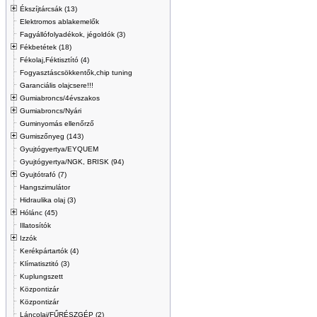
Ékszíjtárcsák (13)
Elektromos ablakemelők
Fagyállófolyadékok, jégoldók (3)
Fékbetétek (18)
Fékolaj,Féktisztító (4)
Fogyasztáscsökkentők,chip tuning
Garanciális olajcsere!!!
Gumiabroncs/4évszakos
Gumiabroncs/Nyári
Guminyomás ellenőrző
Gumiszőnyeg (143)
Gyujtógyertya/EYQUEM
Gyujtógyertya/NGK, BRISK (94)
Gyujtótrafó (7)
Hangszimulátor
Hidraulika olaj (3)
Hólánc (45)
Illatosítók
Izzók
Kerékpártartók (4)
Klímatisztitó (3)
Kuplungszett
Központizár
Központizár
Láncolaj/FŰRÉSZGÉP (2)