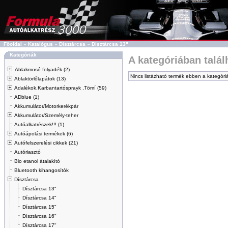
Főoldal
»
Katalógus
»
Dísztárcsa
»
Dísztárcsa 13"
Kategóriák
A kategóriában talá
Ablakmosó folyadék (2)
Nincs listázható termék ebben a kategóri
Ablaktörlőlapátok (13)
Adalékok,Karbantartósprayk ,Tömí (59)
ADblue (1)
Akkumulátor/Motorkerékpár
Akkumulátor/Személy-teher
Autóalkatrészek!!! (1)
Autóápolási termékek (6)
Autófelszerelési cikkek (21)
Autóriasztó
Bio etanol átalakító
Bluetooth kihangosítók
Dísztárcsa
Dísztárcsa 13"
Dísztárcsa 14"
Dísztárcsa 15"
Dísztárcsa 16"
Dísztárcsa 17"