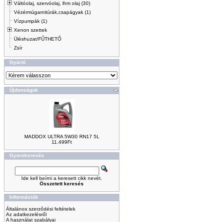
Váltóolaj, szervóolaj, lhm olaj (30)
Vézérmúgarnitúrák,csapágyak (1)
Vízpumpák (1)
Xenon szettek
Üléshuzat/FŰTHETŐ
Zsír
Gyártó
Újdonságok
MADDOX ULTRA 5W30 RN17 5L
11.499Ft
Gyorskeresés
Ide kell beírni a keresett cikk nevét.
Összetett keresés
Információk
Általános szerződési feltételek
Az adatkezelésről
A használat szabályai