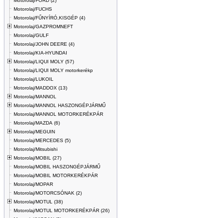
Motorolaj/FORD (2)
Motorolaj/FUCHS
Motorolaj/FŰNYÍRÓ,KISGÉP (4)
Motorolaj/GAZPROMNEFT
Motorolaj/GULF
Motorolaj/JOHN DEERE (4)
Motorolaj/KIA-HYUNDAI
Motorolaj/LIQUI MOLY (57)
Motorolaj/LIQUI MOLY motorkerékp
Motorolaj/LUKOIL
Motorolaj/MADDOX (13)
Motorolaj/MANNOL
Motorolaj/MANNOL HASZONGÉPJÁRMŰ
Motorolaj/MANNOL MOTORKERÉKPÁR
Motorolaj/MAZDA (6)
Motorolaj/MEGUIN
Motorolaj/MERCEDES (5)
Motorolaj/Mitsubishi
Motorolaj/MOBIL (27)
Motorolaj/MOBIL HASZONGÉPJÁRMŰ
Motorolaj/MOBIL MOTORKERÉKPÁR
Motorolaj/MOPAR
Motorolaj/MOTORCSÓNAK (2)
Motorolaj/MOTUL (38)
Motorolaj/MOTUL MOTORKERÉKPÁR (26)