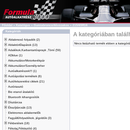
Főoldal
»
Katalógus
»
Gumiabroncs/4évszakos
»
215/65R16
Kategóriák
A kategóriában talá
Ablakmosó folyadék (2)
Nincs listázható termék ebben a kategóri
Ablaktörlőlapátok (13)
Adalékok,Karbantartósprayk ,Tömí (59)
ADblue (1)
Akkumulátor/Motorkerékpár
Akkumulátor/Személy-teher
Autóalkatrészek!!! (1)
Autóápolási termékek (6)
Autófelszerelési cikkek (21)
Autóriasztó
Bio etanol átalakító
Bluetooth kihangosítók
Dísztárcsa
Ékszíjtárcsák (13)
Elektromos ablakemelők
Fagyállófolyadékok, jégoldók (3)
Fékbetétek (18)
Fékolaj,Féktisztító (4)