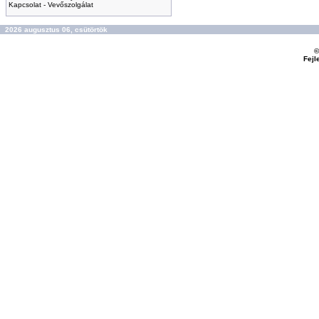
Kapcsolat - Vevőszolgálat
2026 augusztus 06, csütörtök
©
Fejl