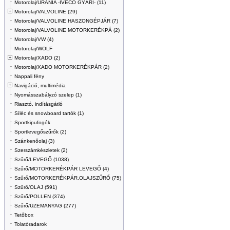
Motorolaj/URANIA -IVECO GYÁRI- (11)
Motorolaj/VALVOLINE (29)
Motorolaj/VALVOLINE HASZONGÉPJÁR (7)
Motorolaj/VALVOLINE MOTORKERÉKPÁ (2)
Motorolaj/VW (4)
Motorolaj/WOLF
Motorolaj/XADO (2)
Motorolaj/XADO MOTORKERÉKPÁR (2)
Nappali fény
Navigáció, multimédia
Nyomásszabályzó szelep (1)
Riasztó, indításgátló
Síléc és snowboard tartók (1)
Sportkipufogók
Sportlevegőszűrők (2)
Szánkenőolaj (3)
Szerszámkészletek (2)
Szűrő/LEVEGŐ (1038)
Szűrő/MOTORKERÉKPÁR LEVEGŐ (4)
Szűrő/MOTORKERÉKPÁR,OLAJSZŰRŐ (75)
Szűrő/OLAJ (591)
Szűrő/POLLEN (374)
Szűrő/ÜZEMANYAG (277)
Tetőbox
Tolatóradarok