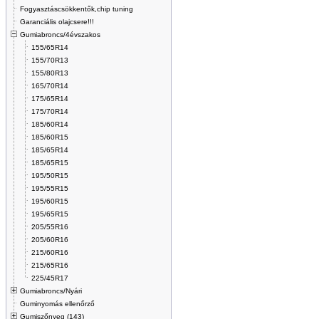
Fogyasztáscsökkentők,chip tuning
Garanciális olajcsere!!!
Gumiabroncs/4évszakos
155/65R14
155/70R13
155/80R13
165/70R14
175/65R14
175/70R14
185/60R14
185/60R15
185/65R14
185/65R15
195/50R15
195/55R15
195/60R15
195/65R15
205/55R16
205/60R16
215/60R16
215/65R16
225/45R17
Gumiabroncs/Nyári
Guminyomás ellenőrző
Gumiszőnyeg (143)