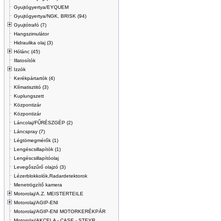
Gyujtógyertya/EYQUEM
Gyujtógyertya/NGK, BRISK (94)
Gyujtótrafó (7)
Hangszimulátor
Hidraulika olaj (3)
Hólánc (45)
Illatosítók
Izzók
Kerékpártartók (4)
Klímatisztitó (3)
Kuplungszett
Központizár
Központizár
Láncolaj/FŰRÉSZGÉP (2)
Láncspray (7)
Légtömegmérők (1)
Lengéscsillapítók (1)
Lengéscsillapítóolaj
Levegőszűrő olajzó (3)
Lézerblokkolók,Radardetektorok
Menetrögzítő kamera
Motorolaj/A.Z. MEISTERTEILE
Motorolaj/AGIP-ENI
Motorolaj/AGIP-ENI MOTORKERÉKPÁR
Motorolaj/AKCELA - CASE - STEYR