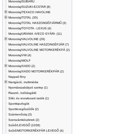
Motorolaj/SUBARU
Motorolaj/SUZUKI-ECSTAR (8)
Motorolaj/TEXACO HAVOLINE
Motorolaj/TOTAL (35)
Motorolaj/TOTAL HASZONGÉPJÁRMŰ (3)
Motorolaj/TOYOTA - LEXUS (4)
Motorolaj/URANIA -IVECO GYÁRI- (11)
Motorolaj/VALVOLINE (29)
Motorolaj/VALVOLINE HASZONGÉPJÁR (7)
Motorolaj/VALVOLINE MOTORKERÉKPÁ (2)
Motorolaj/VW (4)
Motorolaj/WOLF
Motorolaj/XADO (2)
Motorolaj/XADO MOTORKERÉKPÁR (2)
Nappali fény
Navigáció, multimédia
Nyomásszabályzó szelep (1)
Riasztó, indításgátló
Síléc és snowboard tartók (1)
Sportkipufogók
Sportlevegőszűrők (2)
Szánkenőolaj (3)
Szerszámkészletek (2)
Szűrő/LEVEGŐ (1038)
Szűrő/MOTORKERÉKPÁR LEVEGŐ (4)