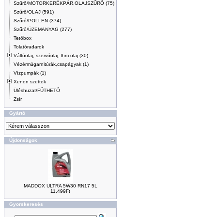
Szűrő/MOTORKERÉKPÁR,OLAJSZŰRŐ (75)
Szűrő/OLAJ (591)
Szűrő/POLLEN (374)
Szűrő/ÜZEMANYAG (277)
Tetőbox
Tolatóradarok
Váltóolaj, szervóolaj, lhm olaj (30)
Vézérmúgarnitúrák,csapágyak (1)
Vízpumpák (1)
Xenon szettek
Üléshuzat/FŰTHETŐ
Zsír
Gyártó
Újdonságok
MADDOX ULTRA 5W30 RN17 5L
11.499Ft
Gyorskeresés