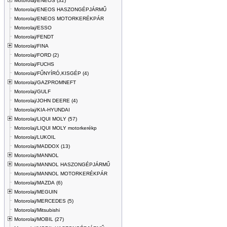
Motorolaj/ENEOS (32)
Motorolaj/ENEOS HASZONGÉPJÁRMŰ
Motorolaj/ENEOS MOTORKERÉKPÁR
Motorolaj/ESSO
Motorolaj/FENDT
Motorolaj/FINA
Motorolaj/FORD (2)
Motorolaj/FUCHS
Motorolaj/FŰNYÍRÓ,KISGÉP (4)
Motorolaj/GAZPROMNEFT
Motorolaj/GULF
Motorolaj/JOHN DEERE (4)
Motorolaj/KIA-HYUNDAI
Motorolaj/LIQUI MOLY (57)
Motorolaj/LIQUI MOLY motorkerékp
Motorolaj/LUKOIL
Motorolaj/MADDOX (13)
Motorolaj/MANNOL
Motorolaj/MANNOL HASZONGÉPJÁRMŰ
Motorolaj/MANNOL MOTORKERÉKPÁR
Motorolaj/MAZDA (6)
Motorolaj/MEGUIN
Motorolaj/MERCEDES (5)
Motorolaj/Mitsubishi
Motorolaj/MOBIL (27)