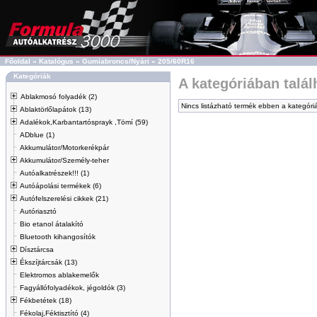
Főoldal
»
Katalógus
»
Gumiabroncs/Nyári
»
205/60R16
Kategóriák
A kategóriában talá
Ablakmosó folyadék (2)
Nincs listázható termék ebben a kategóri
Ablaktörlőlapátok (13)
Adalékok,Karbantartósprayk ,Tömí (59)
ADblue (1)
Akkumulátor/Motorkerékpár
Akkumulátor/Személy-teher
Autóalkatrészek!!! (1)
Autóápolási termékek (6)
Autófelszerelési cikkek (21)
Autóriasztó
Bio etanol átalakító
Bluetooth kihangosítók
Dísztárcsa
Ékszíjtárcsák (13)
Elektromos ablakemelők
Fagyállófolyadékok, jégoldók (3)
Fékbetétek (18)
Fékolaj,Féktisztító (4)