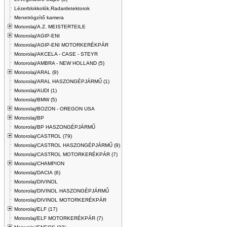
Lézerblokkolók,Radardetektorok
Menetrögzítő kamera
Motorolaj/A.Z. MEISTERTEILE
Motorolaj/AGIP-ENI
Motorolaj/AGIP-ENI MOTORKERÉKPÁR
Motorolaj/AKCELA - CASE - STEYR
Motorolaj/AMBRA - NEW HOLLAND (5)
Motorolaj/ARAL (9)
Motorolaj/ARAL HASZONGÉPJÁRMŰ (1)
Motorolaj/AUDI (1)
Motorolaj/BMW (5)
Motorolaj/BOZON - OREGON USA
Motorolaj/BP
Motorolaj/BP HASZONGÉPJÁRMŰ
Motorolaj/CASTROL (79)
Motorolaj/CASTROL HASZONGÉPJÁRMŰ (9)
Motorolaj/CASTROL MOTORKERÉKPÁR (7)
Motorolaj/CHAMPION
Motorolaj/DACIA (6)
Motorolaj/DIVINOL
Motorolaj/DIVINOL HASZONGÉPJÁRMŰ
Motorolaj/DIVINOL MOTORKERÉKPÁR
Motorolaj/ELF (17)
Motorolaj/ELF MOTORKERÉKPÁR (7)