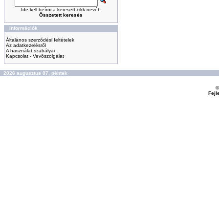
Ide kell beírni a keresett cikk nevét.
Összetett keresés
Információk
Általános szerződési feltételek
Az adatkezelésről
A használat szabályai
Kapcsolat - Vevőszolgálat
2026 augusztus 07, péntek
©
Fejl