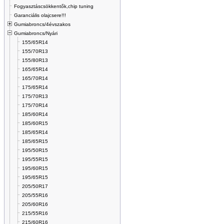
Fogyasztáscsökkentők,chip tuning
Garanciális olajcsere!!!
Gumiabroncs/4évszakos
Gumiabroncs/Nyári
155/65R14
155/70R13
155/80R13
165/65R14
165/70R14
175/65R14
175/70R13
175/70R14
185/60R14
185/60R15
185/65R14
185/65R15
195/50R15
195/55R15
195/60R15
195/65R15
205/50R17
205/55R16
205/60R16
215/55R16
215/60R16