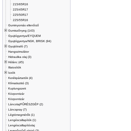
215/65R16
225/45R17
225/50R17
225/55R16
Guminyomás ellenőrző
Gumiszőnyeg (143)
Gyujtógyertya/EYQUEM
Gyujtógyertya/NGK, BRISK (94)
Gyujtótrafó (7)
Hangszimulátor
Hidraulika olaj (3)
Hólánc (45)
Illatosítók
Izzók
Kerékpártartók (4)
Klímatisztitó (3)
Kuplungszett
Központizár
Központizár
Láncolaj/FŰRÉSZGÉP (2)
Láncspray (7)
Légtömegmérők (1)
Lengéscsillapítók (1)
Lengéscsillapítóolaj
Levegőszűrő olajzó (3)