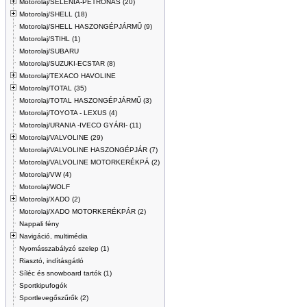
Motorolaj/SELÉNIA-PETRONAS (20)
Motorolaj/SHELL (18)
Motorolaj/SHELL HASZONGÉPJÁRMŰ (9)
Motorolaj/STIHL (1)
Motorolaj/SUBARU
Motorolaj/SUZUKI-ECSTAR (8)
Motorolaj/TEXACO HAVOLINE
Motorolaj/TOTAL (35)
Motorolaj/TOTAL HASZONGÉPJÁRMŰ (3)
Motorolaj/TOYOTA - LEXUS (4)
Motorolaj/URANIA -IVECO GYÁRI- (11)
Motorolaj/VALVOLINE (29)
Motorolaj/VALVOLINE HASZONGÉPJÁR (7)
Motorolaj/VALVOLINE MOTORKERÉKPÁ (2)
Motorolaj/VW (4)
Motorolaj/WOLF
Motorolaj/XADO (2)
Motorolaj/XADO MOTORKERÉKPÁR (2)
Nappali fény
Navigáció, multimédia
Nyomásszabályzó szelep (1)
Riasztó, indításgátló
Síléc és snowboard tartók (1)
Sportkipufogók
Sportlevegőszűrők (2)