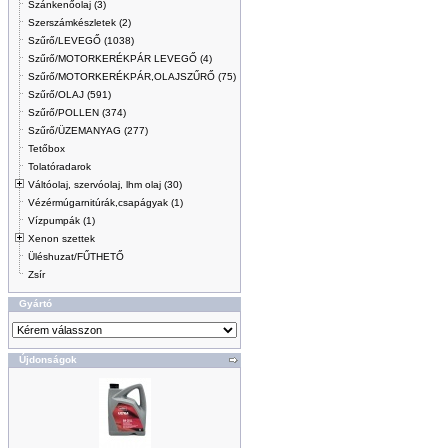
Szánkenőolaj (3)
Szerszámkészletek (2)
Szűrő/LEVEGŐ (1038)
Szűrő/MOTORKERÉKPÁR LEVEGŐ (4)
Szűrő/MOTORKERÉKPÁR,OLAJSZŰRŐ (75)
Szűrő/OLAJ (591)
Szűrő/POLLEN (374)
Szűrő/ÜZEMANYAG (277)
Tetőbox
Tolatóradarok
Váltóolaj, szervóolaj, lhm olaj (30)
Vézérmúgarnitúrák,csapágyak (1)
Vízpumpák (1)
Xenon szettek
Üléshuzat/FŰTHETŐ
Zsír
Gyártó
Újdonságok