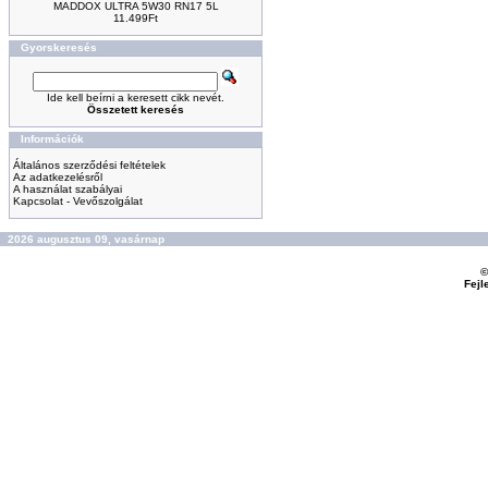
MADDOX ULTRA 5W30 RN17 5L
11.499Ft
Gyorskeresés
Ide kell beírni a keresett cikk nevét.
Összetett keresés
Információk
Általános szerződési feltételek
Az adatkezelésről
A használat szabályai
Kapcsolat - Vevőszolgálat
2026 augusztus 09, vasárnap
©
Fejl