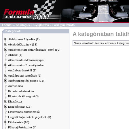
Főoldal
»
Katalógus
»
Gyujtótrafó
»
Ford gyujtótrafó
Kategóriák
A kategóriában talá
Ablakmosó folyadék (2)
Nincs listázható termék ebben a kategóri
Ablaktörlőlapátok (13)
Adalékok,Karbantartósprayk ,Tömí (59)
ADblue (1)
Akkumulátor/Motorkerékpár
Akkumulátor/Személy-teher
Autóalkatrészek!!! (1)
Autóápolási termékek (6)
Autófelszerelési cikkek (21)
Autóriasztó
Bio etanol átalakító
Bluetooth kihangosítók
Dísztárcsa
Ékszíjtárcsák (13)
Elektromos ablakemelők
Fagyállófolyadékok, jégoldók (3)
Fékbetétek (18)
Fékolaj,Féktisztító (4)