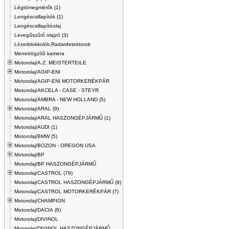
Légtömegmérők (1)
Lengéscsillapítók (1)
Lengéscsillapítóolaj
Levegőszűrő olajzó (3)
Lézerblokkolók,Radardetektorok
Menetrögzítő kamera
Motorolaj/A.Z. MEISTERTEILE
Motorolaj/AGIP-ENI
Motorolaj/AGIP-ENI MOTORKERÉKPÁR
Motorolaj/AKCELA - CASE - STEYR
Motorolaj/AMBRA - NEW HOLLAND (5)
Motorolaj/ARAL (9)
Motorolaj/ARAL HASZONGÉPJÁRMŰ (1)
Motorolaj/AUDI (1)
Motorolaj/BMW (5)
Motorolaj/BOZON - OREGON USA
Motorolaj/BP
Motorolaj/BP HASZONGÉPJÁRMŰ
Motorolaj/CASTROL (79)
Motorolaj/CASTROL HASZONGÉPJÁRMŰ (9)
Motorolaj/CASTROL MOTORKERÉKPÁR (7)
Motorolaj/CHAMPION
Motorolaj/DACIA (6)
Motorolaj/DIVINOL
Motorolaj/DIVINOL HASZONGÉPJÁRMŰ