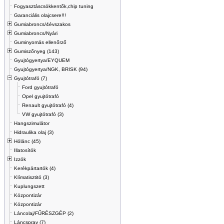
Fogyasztáscsökkentők,chip tuning
Garanciális olajcsere!!!
Gumiabroncs/4évszakos
Gumiabroncs/Nyári
Guminyomás ellenőrző
Gumiszőnyeg (143)
Gyujtógyertya/EYQUEM
Gyujtógyertya/NGK, BRISK (94)
Gyujtótrafó (7)
Ford gyujtótrafó
Opel gyujtótrafó
Renault gyujtótrafó (4)
VW gyujtótrafó (3)
Hangszimulátor
Hidraulika olaj (3)
Hólánc (45)
Illatosítók
Izzók
Kerékpártartók (4)
Klímatisztitó (3)
Kuplungszett
Központizár
Központizár
Láncolaj/FŰRÉSZGÉP (2)
Láncspray (7)