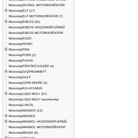
Motorolaj/DIVINOL MOTORKERÉKPÁR
Motorolaj/ELF (17)
Motorolaj/ELF MOTORKERÉKPÁR (7)
Motorolaj/ENEOS (32)
Motorolaj/ENEOS HASZONGÉPJÁRMŰ
Motorolaj/ENEOS MOTORKERÉKPÁR
Motorolaj/ESSO
Motorolaj/FENDT
Motorolaj/FINA
Motorolaj/FORD (2)
Motorolaj/FUCHS
Motorolaj/FŰNYÍRÓ,KISGÉP (4)
Motorolaj/GAZPROMNEFT
Motorolaj/GULF
Motorolaj/JOHN DEERE (4)
Motorolaj/KIA-HYUNDAI
Motorolaj/LIQUI MOLY (57)
Motorolaj/LIQUI MOLY motorkerékp
Motorolaj/LUKOIL
Motorolaj/MADDOX (13)
Motorolaj/MANNOL
Motorolaj/MANNOL HASZONGÉPJÁRMŰ
Motorolaj/MANNOL MOTORKERÉKPÁR
Motorolaj/MAZDA (6)