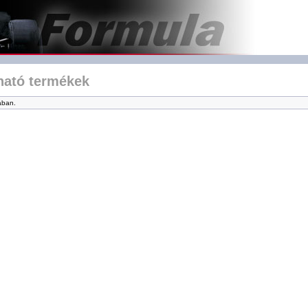
lható termékek
ában.