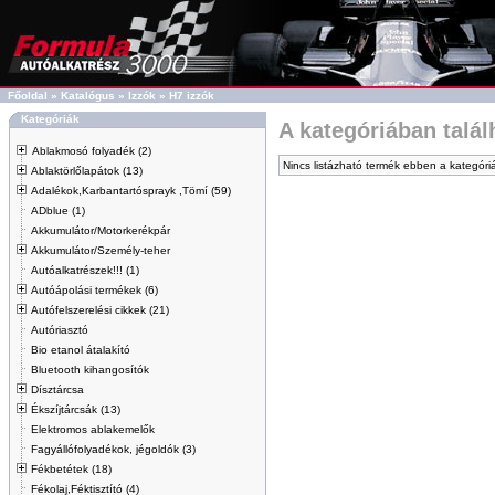
Főoldal
»
Katalógus
»
Izzók
»
H7 izzók
Kategóriák
A kategóriában talá
Ablakmosó folyadék (2)
Nincs listázható termék ebben a kategóri
Ablaktörlőlapátok (13)
Adalékok,Karbantartósprayk ,Tömí (59)
ADblue (1)
Akkumulátor/Motorkerékpár
Akkumulátor/Személy-teher
Autóalkatrészek!!! (1)
Autóápolási termékek (6)
Autófelszerelési cikkek (21)
Autóriasztó
Bio etanol átalakító
Bluetooth kihangosítók
Dísztárcsa
Ékszíjtárcsák (13)
Elektromos ablakemelők
Fagyállófolyadékok, jégoldók (3)
Fékbetétek (18)
Fékolaj,Féktisztító (4)