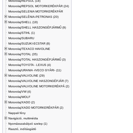
Motorolaj/REPSOL (18)
Motorolaj/REPSOL MOTORKERÉKPÁR (24)
Motorolaj/SELENIA MOTORKERÉKPÁR
Motorolaj/SELÉNIA-PETRONAS (20)
Motorolaj/SHELL (18)
Motorolaj/SHELL HASZONGÉPJÁRMŰ (9)
Motorolaj/STIHL (1)
Motorolaj/SUBARU
Motorolaj/SUZUKI-ECSTAR (8)
Motorolaj/TEXACO HAVOLINE
Motorolaj/TOTAL (35)
Motorolaj/TOTAL HASZONGÉPJÁRMŰ (3)
Motorolaj/TOYOTA - LEXUS (4)
Motorolaj/URANIA -IVECO GYÁRI- (11)
Motorolaj/VALVOLINE (29)
Motorolaj/VALVOLINE HASZONGÉPJÁR (7)
Motorolaj/VALVOLINE MOTORKERÉKPÁ (2)
Motorolaj/VW (4)
Motorolaj/WOLF
Motorolaj/XADO (2)
Motorolaj/XADO MOTORKERÉKPÁR (2)
Nappali fény
Navigáció, multimédia
Nyomásszabályzó szelep (1)
Riasztó, indításgátló