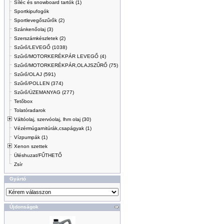
Síléc és snowboard tartók (1)
Sportkipufogók
Sportlevegőszűrők (2)
Szánkenőolaj (3)
Szerszámkészletek (2)
Szűrő/LEVEGŐ (1038)
Szűrő/MOTORKERÉKPÁR LEVEGŐ (4)
Szűrő/MOTORKERÉKPÁR,OLAJSZŰRŐ (75)
Szűrő/OLAJ (591)
Szűrő/POLLEN (374)
Szűrő/ÜZEMANYAG (277)
Tetőbox
Tolatóradarok
Váltóolaj, szervóolaj, lhm olaj (30)
Vézérmúgarnitúrák,csapágyak (1)
Vízpumpák (1)
Xenon szettek
Üléshuzat/FŰTHETŐ
Zsír
Gyártó
Újdonságok