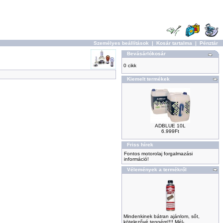
Személyes beállítások
|
Kosár tartalma
|
Pénztár
Bevásárlókosár
0 cikk
Kiemelt termékek
ADBLUE 10L
6.999Ft
Friss hírek
Fontos motorolaj forgalmazási
információ!
Vélemények a termékről
Mindenkinek bátran ajánlom, sőt,
kötelezővé tenném!!!! Mél-