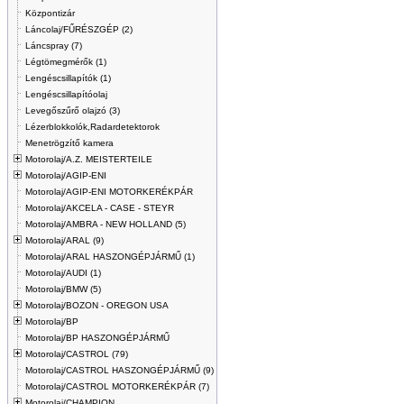
Központizár
Láncolaj/FŰRÉSZGÉP (2)
Láncspray (7)
Légtömegmérők (1)
Lengéscsillapítók (1)
Lengéscsillapítóolaj
Levegőszűrő olajzó (3)
Lézerblokkolók,Radardetektorok
Menetrögzítő kamera
Motorolaj/A.Z. MEISTERTEILE
Motorolaj/AGIP-ENI
Motorolaj/AGIP-ENI MOTORKERÉKPÁR
Motorolaj/AKCELA - CASE - STEYR
Motorolaj/AMBRA - NEW HOLLAND (5)
Motorolaj/ARAL (9)
Motorolaj/ARAL HASZONGÉPJÁRMŰ (1)
Motorolaj/AUDI (1)
Motorolaj/BMW (5)
Motorolaj/BOZON - OREGON USA
Motorolaj/BP
Motorolaj/BP HASZONGÉPJÁRMŰ
Motorolaj/CASTROL (79)
Motorolaj/CASTROL HASZONGÉPJÁRMŰ (9)
Motorolaj/CASTROL MOTORKERÉKPÁR (7)
Motorolaj/CHAMPION