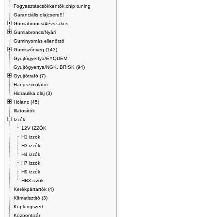
Fogyasztáscsökkentők,chip tuning
Garanciális olajcsere!!!
Gumiabroncs/4évszakos
Gumiabroncs/Nyári
Guminyomás ellenőrző
Gumiszőnyeg (143)
Gyujtógyertya/EYQUEM
Gyujtógyertya/NGK, BRISK (94)
Gyujtótrafó (7)
Hangszimulátor
Hidraulika olaj (3)
Hólánc (45)
Illatosítók
Izzók
12V IZZÓK
H1 izzók
H3 izzók
H4 izzók
H7 izzók
H9 izzók
HB3 izzók
Kerékpártartók (4)
Klímatisztitó (3)
Kuplungszett
Központizár