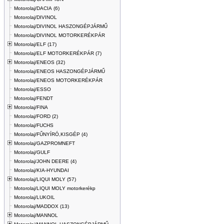
Motorolaj/DACIA (6)
Motorolaj/DIVINOL
Motorolaj/DIVINOL HASZONGÉPJÁRMŰ
Motorolaj/DIVINOL MOTORKERÉKPÁR
Motorolaj/ELF (17)
Motorolaj/ELF MOTORKERÉKPÁR (7)
Motorolaj/ENEOS (32)
Motorolaj/ENEOS HASZONGÉPJÁRMŰ
Motorolaj/ENEOS MOTORKERÉKPÁR
Motorolaj/ESSO
Motorolaj/FENDT
Motorolaj/FINA
Motorolaj/FORD (2)
Motorolaj/FUCHS
Motorolaj/FŰNYÍRÓ,KISGÉP (4)
Motorolaj/GAZPROMNEFT
Motorolaj/GULF
Motorolaj/JOHN DEERE (4)
Motorolaj/KIA-HYUNDAI
Motorolaj/LIQUI MOLY (57)
Motorolaj/LIQUI MOLY motorkerékp
Motorolaj/LUKOIL
Motorolaj/MADDOX (13)
Motorolaj/MANNOL