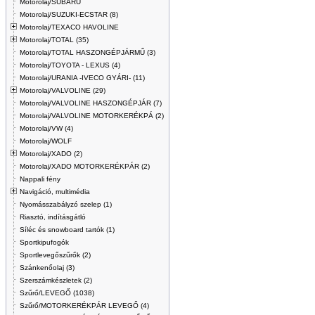
Motorolaj/SUBARU
Motorolaj/SUZUKI-ECSTAR (8)
Motorolaj/TEXACO HAVOLINE
Motorolaj/TOTAL (35)
Motorolaj/TOTAL HASZONGÉPJÁRMŰ (3)
Motorolaj/TOYOTA - LEXUS (4)
Motorolaj/URANIA -IVECO GYÁRI- (11)
Motorolaj/VALVOLINE (29)
Motorolaj/VALVOLINE HASZONGÉPJÁR (7)
Motorolaj/VALVOLINE MOTORKERÉKPÁ (2)
Motorolaj/VW (4)
Motorolaj/WOLF
Motorolaj/XADO (2)
Motorolaj/XADO MOTORKERÉKPÁR (2)
Nappali fény
Navigáció, multimédia
Nyomásszabályzó szelep (1)
Riasztó, indításgátló
Síléc és snowboard tartók (1)
Sportkipufogók
Sportlevegőszűrők (2)
Szánkenőolaj (3)
Szerszámkészletek (2)
Szűrő/LEVEGŐ (1038)
Szűrő/MOTORKERÉKPÁR LEVEGŐ (4)