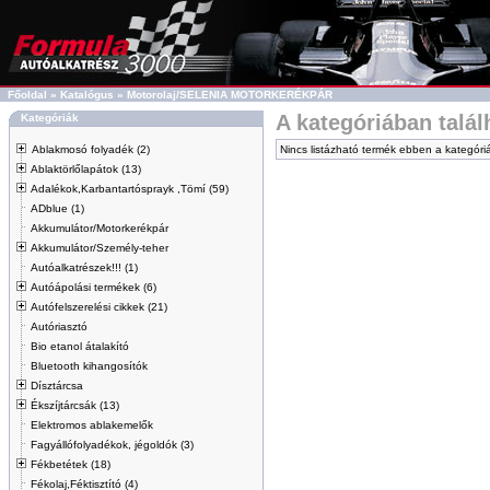
Főoldal
»
Katalógus
»
Motorolaj/SELENIA MOTORKERÉKPÁR
A kategóriában talá
Kategóriák
Ablakmosó folyadék (2)
Nincs listázható termék ebben a kategóri
Ablaktörlőlapátok (13)
Adalékok,Karbantartósprayk ,Tömí (59)
ADblue (1)
Akkumulátor/Motorkerékpár
Akkumulátor/Személy-teher
Autóalkatrészek!!! (1)
Autóápolási termékek (6)
Autófelszerelési cikkek (21)
Autóriasztó
Bio etanol átalakító
Bluetooth kihangosítók
Dísztárcsa
Ékszíjtárcsák (13)
Elektromos ablakemelők
Fagyállófolyadékok, jégoldók (3)
Fékbetétek (18)
Fékolaj,Féktisztító (4)