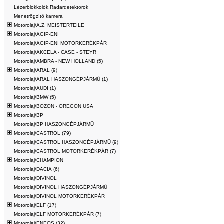
Lézerblokkolók,Radardetektorok
Menetrögzítő kamera
Motorolaj/A.Z. MEISTERTEILE
Motorolaj/AGIP-ENI
Motorolaj/AGIP-ENI MOTORKERÉKPÁR
Motorolaj/AKCELA - CASE - STEYR
Motorolaj/AMBRA - NEW HOLLAND (5)
Motorolaj/ARAL (9)
Motorolaj/ARAL HASZONGÉPJÁRMŰ (1)
Motorolaj/AUDI (1)
Motorolaj/BMW (5)
Motorolaj/BOZON - OREGON USA
Motorolaj/BP
Motorolaj/BP HASZONGÉPJÁRMŰ
Motorolaj/CASTROL (79)
Motorolaj/CASTROL HASZONGÉPJÁRMŰ (9)
Motorolaj/CASTROL MOTORKERÉKPÁR (7)
Motorolaj/CHAMPION
Motorolaj/DACIA (6)
Motorolaj/DIVINOL
Motorolaj/DIVINOL HASZONGÉPJÁRMŰ
Motorolaj/DIVINOL MOTORKERÉKPÁR
Motorolaj/ELF (17)
Motorolaj/ELF MOTORKERÉKPÁR (7)
Motorolaj/ENEOS (32)