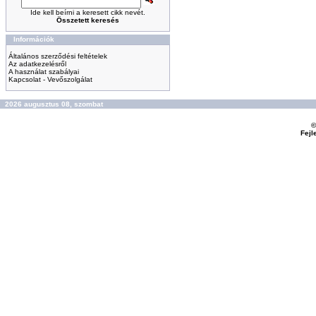
Ide kell beírni a keresett cikk nevét.
Összetett keresés
Információk
Általános szerződési feltételek
Az adatkezelésről
A használat szabályai
Kapcsolat - Vevőszolgálat
2026 augusztus 08, szombat
©
Fejl