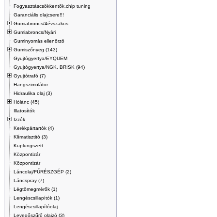
Fogyasztáscsökkentők,chip tuning
Garanciális olajcsere!!!
Gumiabroncs/4évszakos
Gumiabroncs/Nyári
Guminyomás ellenőrző
Gumiszőnyeg (143)
Gyujtógyertya/EYQUEM
Gyujtógyertya/NGK, BRISK (94)
Gyujtótrafó (7)
Hangszimulátor
Hidraulika olaj (3)
Hólánc (45)
Illatosítók
Izzók
Kerékpártartók (4)
Klímatisztitó (3)
Kuplungszett
Központizár
Központizár
Láncolaj/FŰRÉSZGÉP (2)
Láncspray (7)
Légtömegmérők (1)
Lengéscsillapítók (1)
Lengéscsillapítóolaj
Levegőszűrő olajzó (3)