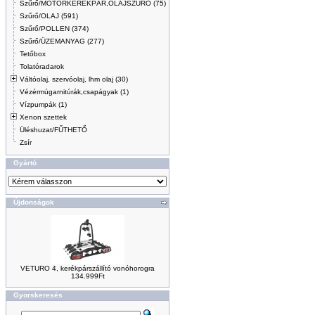
Szűrő/MOTORKERÉKPÁR,OLAJSZŰRŐ (75)
Szűrő/OLAJ (591)
Szűrő/POLLEN (374)
Szűrő/ÜZEMANYAG (277)
Tetőbox
Tolatóradarok
Váltóolaj, szervóolaj, lhm olaj (30)
Vézérmúgarnitúrák,csapágyak (1)
Vízpumpák (1)
Xenon szettek
Üléshuzat/FŰTHETŐ
Zsír
Gyártó
Újdonságok
VETURO 4, kerékpárszállító vonóhorogra
134.999Ft
Gyorskeresés