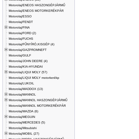
Motorolaj/ENEOS HASZONGÉPJÁRMŰ
Motorolaj/ENEOS MOTORKERÉKPÁR
Motorolaj/ESSO
Motorolaj/FENDT
Motorolaj/FINA
Motorolaj/FORD (2)
Motorolaj/FUCHS
Motorolaj/FŰNYÍRÓ,KISGÉP (4)
Motorolaj/GAZPROMNEFT
Motorolaj/GULF
Motorolaj/JOHN DEERE (4)
Motorolaj/KIA-HYUNDAI
Motorolaj/LIQUI MOLY (57)
Motorolaj/LIQUI MOLY motorkerékp
Motorolaj/LUKOIL
Motorolaj/MADDOX (13)
Motorolaj/MANNOL
Motorolaj/MANNOL HASZONGÉPJÁRMŰ
Motorolaj/MANNOL MOTORKERÉKPÁR
Motorolaj/MAZDA (6)
Motorolaj/MEGUIN
Motorolaj/MERCEDES (5)
Motorolaj/Mitsubishi
Motorolaj/MOBIL (27)