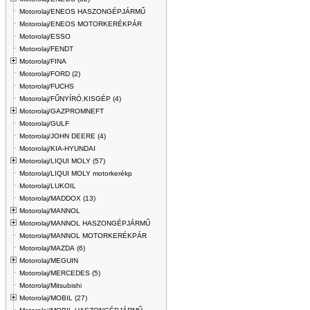
Motorolaj/ENEOS HASZONGÉPJÁRMŰ
Motorolaj/ENEOS MOTORKERÉKPÁR
Motorolaj/ESSO
Motorolaj/FENDT
Motorolaj/FINA
Motorolaj/FORD (2)
Motorolaj/FUCHS
Motorolaj/FŰNYÍRÓ,KISGÉP (4)
Motorolaj/GAZPROMNEFT
Motorolaj/GULF
Motorolaj/JOHN DEERE (4)
Motorolaj/KIA-HYUNDAI
Motorolaj/LIQUI MOLY (57)
Motorolaj/LIQUI MOLY motorkerékp
Motorolaj/LUKOIL
Motorolaj/MADDOX (13)
Motorolaj/MANNOL
Motorolaj/MANNOL HASZONGÉPJÁRMŰ
Motorolaj/MANNOL MOTORKERÉKPÁR
Motorolaj/MAZDA (6)
Motorolaj/MEGUIN
Motorolaj/MERCEDES (5)
Motorolaj/Mitsubishi
Motorolaj/MOBIL (27)