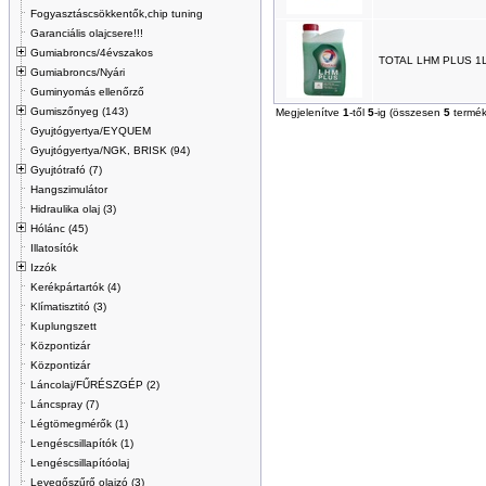
Fogyasztáscsökkentők,chip tuning
Garanciális olajcsere!!!
Gumiabroncs/4évszakos
TOTAL LHM PLUS 1
Gumiabroncs/Nyári
Guminyomás ellenőrző
Gumiszőnyeg (143)
Megjelenítve
1
-től
5
-ig (összesen
5
termék
Gyujtógyertya/EYQUEM
Gyujtógyertya/NGK, BRISK (94)
Gyujtótrafó (7)
Hangszimulátor
Hidraulika olaj (3)
Hólánc (45)
Illatosítók
Izzók
Kerékpártartók (4)
Klímatisztitó (3)
Kuplungszett
Központizár
Központizár
Láncolaj/FŰRÉSZGÉP (2)
Láncspray (7)
Légtömegmérők (1)
Lengéscsillapítók (1)
Lengéscsillapítóolaj
Levegőszűrő olajzó (3)