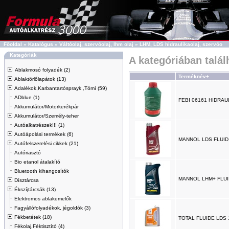
Főoldal
»
Katalógus
»
Váltóolaj, szervóolaj, lhm olaj
»
LHM, LDS hidraulikaolaj, szervóo
Kategóriák
A kategóriában talá
Ablakmosó folyadék (2)
Terméknév+
Ablaktörlőlapátok (13)
Adalékok,Karbantartósprayk ,Tömí (59)
ADblue (1)
FEBI 06161 HIDRA
Akkumulátor/Motorkerékpár
Akkumulátor/Személy-teher
Autóalkatrészek!!! (1)
Autóápolási termékek (6)
MANNOL LDS FLUID
Autófelszerelési cikkek (21)
Autóriasztó
Bio etanol átalakító
Bluetooth kihangosítók
MANNOL LHM+ FLUI
Dísztárcsa
Ékszíjtárcsák (13)
Elektromos ablakemelők
Fagyállófolyadékok, jégoldók (3)
Fékbetétek (18)
TOTAL FLUIDE LDS 
Fékolaj,Féktisztító (4)