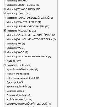
Motorolaj/SUBARU
Motorolaj/SUZUKI-ECSTAR (8)
Motorolaj/TEXACO HAVOLINE
Motorolaj/TOTAL (35)
Motorolaj/TOTAL HASZONGÉPJÁRMŰ (3)
Motorolaj/TOYOTA - LEXUS (4)
Motorolaj/URANIA -IVECO GYÁRI- (11)
Motorolaj/VALVOLINE (29)
Motorolaj/VALVOLINE HASZONGÉPJÁR (7)
Motorolaj/VALVOLINE MOTORKERÉKPÁ (2)
Motorolaj/VW (4)
Motorolaj/WOLF
Motorolaj/XADO (2)
Motorolaj/XADO MOTORKERÉKPÁR (2)
Nappali fény
Navigáció, multimédia
Nyomásszabályzó szelep (1)
Riasztó, indításgátló
Síléc és snowboard tartók (1)
Sportkipufogók
Sportlevegőszűrők (2)
Szánkenőolaj (3)
Szerszámkészletek (2)
Szűrő/LEVEGŐ (1038)
Szűrő/MOTORKERÉKPÁR LEVEGŐ (4)