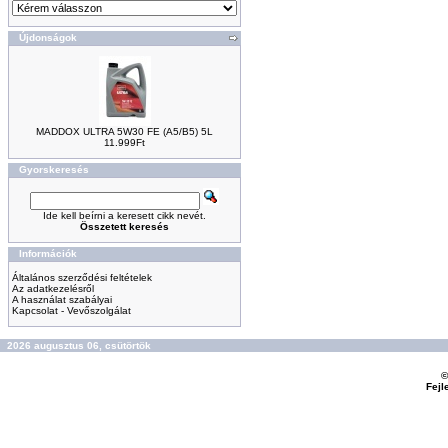
Újdonságok
MADDOX ULTRA 5W30 FE (A5/B5) 5L
11.999Ft
Gyorskeresés
Ide kell beírni a keresett cikk nevét.
Összetett keresés
Információk
Általános szerződési feltételek
Az adatkezelésről
A használat szabályai
Kapcsolat - Vevőszolgálat
2026 augusztus 06, csütörtök
©
Fejl