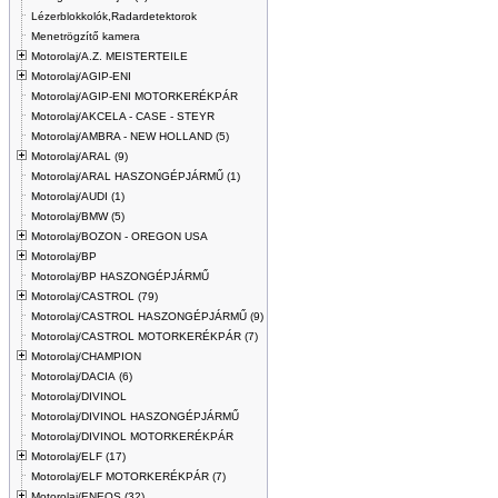
Lézerblokkolók,Radardetektorok
Menetrögzítő kamera
Motorolaj/A.Z. MEISTERTEILE
Motorolaj/AGIP-ENI
Motorolaj/AGIP-ENI MOTORKERÉKPÁR
Motorolaj/AKCELA - CASE - STEYR
Motorolaj/AMBRA - NEW HOLLAND (5)
Motorolaj/ARAL (9)
Motorolaj/ARAL HASZONGÉPJÁRMŰ (1)
Motorolaj/AUDI (1)
Motorolaj/BMW (5)
Motorolaj/BOZON - OREGON USA
Motorolaj/BP
Motorolaj/BP HASZONGÉPJÁRMŰ
Motorolaj/CASTROL (79)
Motorolaj/CASTROL HASZONGÉPJÁRMŰ (9)
Motorolaj/CASTROL MOTORKERÉKPÁR (7)
Motorolaj/CHAMPION
Motorolaj/DACIA (6)
Motorolaj/DIVINOL
Motorolaj/DIVINOL HASZONGÉPJÁRMŰ
Motorolaj/DIVINOL MOTORKERÉKPÁR
Motorolaj/ELF (17)
Motorolaj/ELF MOTORKERÉKPÁR (7)
Motorolaj/ENEOS (32)