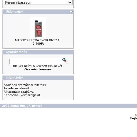
Újdonságok
MADDOX ULTRA 5W30 RN17 1L
2.499Ft
Gyorskeresés
Ide kell beírni a keresett cikk nevét.
Összetett keresés
Információk
Általános szerződési feltételek
Az adatkezelésről
A használat szabályai
Kapcsolat - Vevőszolgálat
2026 augusztus 07, péntek
©
Fejl