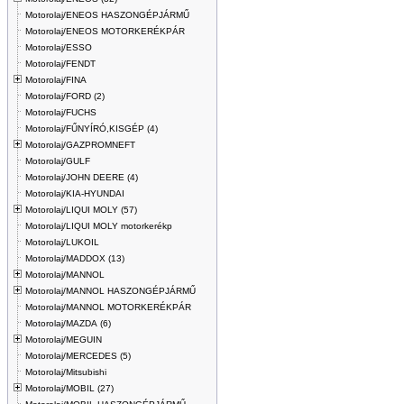
Motorolaj/ENEOS HASZONGÉPJÁRMŰ
Motorolaj/ENEOS MOTORKERÉKPÁR
Motorolaj/ESSO
Motorolaj/FENDT
Motorolaj/FINA
Motorolaj/FORD (2)
Motorolaj/FUCHS
Motorolaj/FŰNYÍRÓ,KISGÉP (4)
Motorolaj/GAZPROMNEFT
Motorolaj/GULF
Motorolaj/JOHN DEERE (4)
Motorolaj/KIA-HYUNDAI
Motorolaj/LIQUI MOLY (57)
Motorolaj/LIQUI MOLY motorkerékp
Motorolaj/LUKOIL
Motorolaj/MADDOX (13)
Motorolaj/MANNOL
Motorolaj/MANNOL HASZONGÉPJÁRMŰ
Motorolaj/MANNOL MOTORKERÉKPÁR
Motorolaj/MAZDA (6)
Motorolaj/MEGUIN
Motorolaj/MERCEDES (5)
Motorolaj/Mitsubishi
Motorolaj/MOBIL (27)