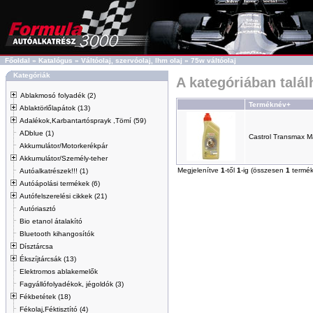
Főoldal
»
Katalógus
»
Váltóolaj, szervóolaj, lhm olaj
»
75w váltóolaj
Kategóriák
A kategóriában talá
Ablakmosó folyadék (2)
Terméknév+
Ablaktörlőlapátok (13)
Adalékok,Karbantartósprayk ,Tömí (59)
ADblue (1)
Castrol Transmax 
Akkumulátor/Motorkerékpár
Akkumulátor/Személy-teher
Megjelenítve
1
-től
1
-ig (összesen
1
termék
Autóalkatrészek!!! (1)
Autóápolási termékek (6)
Autófelszerelési cikkek (21)
Autóriasztó
Bio etanol átalakító
Bluetooth kihangosítók
Dísztárcsa
Ékszíjtárcsák (13)
Elektromos ablakemelők
Fagyállófolyadékok, jégoldók (3)
Fékbetétek (18)
Fékolaj,Féktisztító (4)