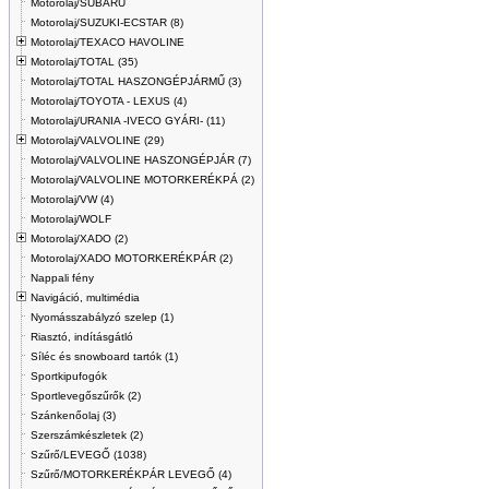
Motorolaj/SUBARU
Motorolaj/SUZUKI-ECSTAR (8)
Motorolaj/TEXACO HAVOLINE
Motorolaj/TOTAL (35)
Motorolaj/TOTAL HASZONGÉPJÁRMŰ (3)
Motorolaj/TOYOTA - LEXUS (4)
Motorolaj/URANIA -IVECO GYÁRI- (11)
Motorolaj/VALVOLINE (29)
Motorolaj/VALVOLINE HASZONGÉPJÁR (7)
Motorolaj/VALVOLINE MOTORKERÉKPÁ (2)
Motorolaj/VW (4)
Motorolaj/WOLF
Motorolaj/XADO (2)
Motorolaj/XADO MOTORKERÉKPÁR (2)
Nappali fény
Navigáció, multimédia
Nyomásszabályzó szelep (1)
Riasztó, indításgátló
Síléc és snowboard tartók (1)
Sportkipufogók
Sportlevegőszűrők (2)
Szánkenőolaj (3)
Szerszámkészletek (2)
Szűrő/LEVEGŐ (1038)
Szűrő/MOTORKERÉKPÁR LEVEGŐ (4)