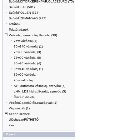
Szűrő/MOTORKERÉKPÁR,OLAJSZŰRŐ (75)
Szűrő/OLAJ (591)
Szűrő/POLLEN (374)
Szűrő/ÜZEMANYAG (277)
Tetőbox
Tolatóradarok
Váltóolaj, szervóolaj, lhm olaj (30)
75w váltóolaj (1)
75w140 váltóolaj (1)
75w80 váltóolaj (3)
75w90 váltóolaj (8)
80w90 váltóolaj (4)
85w140 váltóolaj (1)
85w90 váltóolaj
90w váltóolaj
ATF autómata váltóolaj, szervóol (7)
LHM, LDS hidraulikaolaj, szervóo (5)
Önzáró difi olaj
Vézérmúgarnitúrák,csapágyak (1)
Vízpumpák (1)
Xenon szettek
Üléshuzat/FŰTHETŐ
Zsír
Gyártó