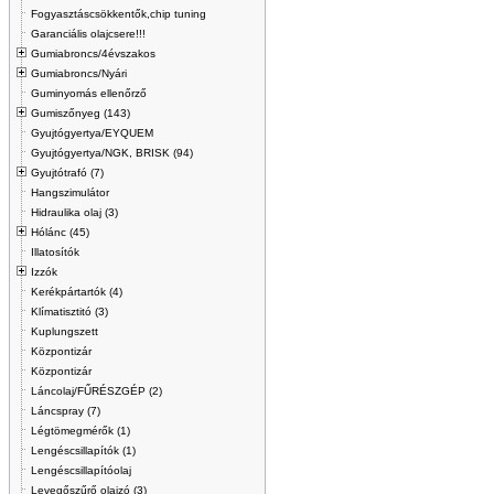
Fogyasztáscsökkentők,chip tuning
Garanciális olajcsere!!!
Gumiabroncs/4évszakos
Gumiabroncs/Nyári
Guminyomás ellenőrző
Gumiszőnyeg (143)
Gyujtógyertya/EYQUEM
Gyujtógyertya/NGK, BRISK (94)
Gyujtótrafó (7)
Hangszimulátor
Hidraulika olaj (3)
Hólánc (45)
Illatosítók
Izzók
Kerékpártartók (4)
Klímatisztitó (3)
Kuplungszett
Központizár
Központizár
Láncolaj/FŰRÉSZGÉP (2)
Láncspray (7)
Légtömegmérők (1)
Lengéscsillapítók (1)
Lengéscsillapítóolaj
Levegőszűrő olajzó (3)