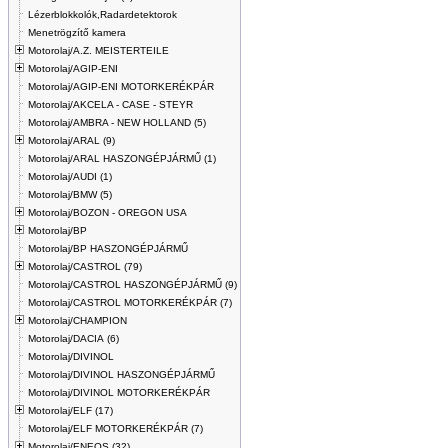
Lézerblokkolók,Radardetektorok
Menetrögzítő kamera
Motorolaj/A.Z. MEISTERTEILE
Motorolaj/AGIP-ENI
Motorolaj/AGIP-ENI MOTORKERÉKPÁR
Motorolaj/AKCELA - CASE - STEYR
Motorolaj/AMBRA - NEW HOLLAND (5)
Motorolaj/ARAL (9)
Motorolaj/ARAL HASZONGÉPJÁRMŰ (1)
Motorolaj/AUDI (1)
Motorolaj/BMW (5)
Motorolaj/BOZON - OREGON USA
Motorolaj/BP
Motorolaj/BP HASZONGÉPJÁRMŰ
Motorolaj/CASTROL (79)
Motorolaj/CASTROL HASZONGÉPJÁRMŰ (9)
Motorolaj/CASTROL MOTORKERÉKPÁR (7)
Motorolaj/CHAMPION
Motorolaj/DACIA (6)
Motorolaj/DIVINOL
Motorolaj/DIVINOL HASZONGÉPJÁRMŰ
Motorolaj/DIVINOL MOTORKERÉKPÁR
Motorolaj/ELF (17)
Motorolaj/ELF MOTORKERÉKPÁR (7)
Motorolaj/ENEOS (32)