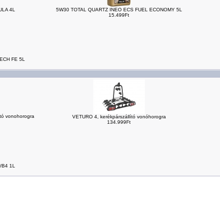
ULA 4L
5W30 TOTAL QUARTZ INEO ECS FUEL ECONOMY 5L
15.499Ft
ECH FE 5L
tó vonohorogra
VETURO 4, kerékpárszállító vonóhorogra
134.999Ft
/B4 1L