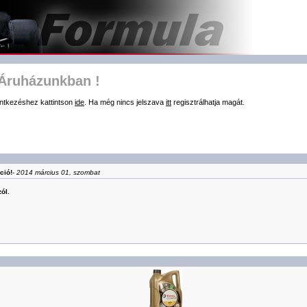
 Áruházunkban !
ntkezéshez kattintson
ide
. Ha még nincs jelszava
itt
regisztrálhatja magát.
ció!
-
2014 március 01, szombat
ól.