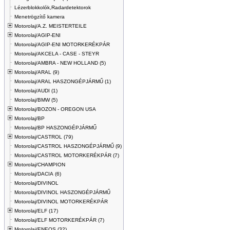
Lézerblokkolók,Radardetektorok
Menetrögzítő kamera
Motorolaj/A.Z. MEISTERTEILE
Motorolaj/AGIP-ENI
Motorolaj/AGIP-ENI MOTORKERÉKPÁR
Motorolaj/AKCELA - CASE - STEYR
Motorolaj/AMBRA - NEW HOLLAND (5)
Motorolaj/ARAL (9)
Motorolaj/ARAL HASZONGÉPJÁRMŰ (1)
Motorolaj/AUDI (1)
Motorolaj/BMW (5)
Motorolaj/BOZON - OREGON USA
Motorolaj/BP
Motorolaj/BP HASZONGÉPJÁRMŰ
Motorolaj/CASTROL (79)
Motorolaj/CASTROL HASZONGÉPJÁRMŰ (9)
Motorolaj/CASTROL MOTORKERÉKPÁR (7)
Motorolaj/CHAMPION
Motorolaj/DACIA (6)
Motorolaj/DIVINOL
Motorolaj/DIVINOL HASZONGÉPJÁRMŰ
Motorolaj/DIVINOL MOTORKERÉKPÁR
Motorolaj/ELF (17)
Motorolaj/ELF MOTORKERÉKPÁR (7)
Motorolaj/ENEOS (32)