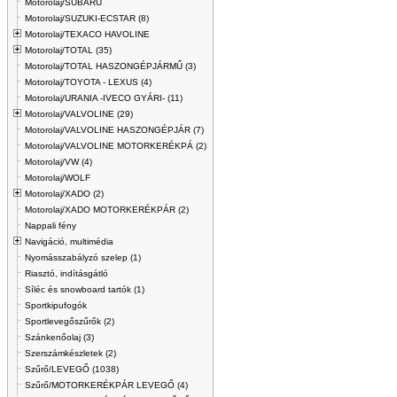
Motorolaj/SUBARU
Motorolaj/SUZUKI-ECSTAR (8)
Motorolaj/TEXACO HAVOLINE
Motorolaj/TOTAL (35)
Motorolaj/TOTAL HASZONGÉPJÁRMŰ (3)
Motorolaj/TOYOTA - LEXUS (4)
Motorolaj/URANIA -IVECO GYÁRI- (11)
Motorolaj/VALVOLINE (29)
Motorolaj/VALVOLINE HASZONGÉPJÁR (7)
Motorolaj/VALVOLINE MOTORKERÉKPÁ (2)
Motorolaj/VW (4)
Motorolaj/WOLF
Motorolaj/XADO (2)
Motorolaj/XADO MOTORKERÉKPÁR (2)
Nappali fény
Navigáció, multimédia
Nyomásszabályzó szelep (1)
Riasztó, indításgátló
Síléc és snowboard tartók (1)
Sportkipufogók
Sportlevegőszűrők (2)
Szánkenőolaj (3)
Szerszámkészletek (2)
Szűrő/LEVEGŐ (1038)
Szűrő/MOTORKERÉKPÁR LEVEGŐ (4)