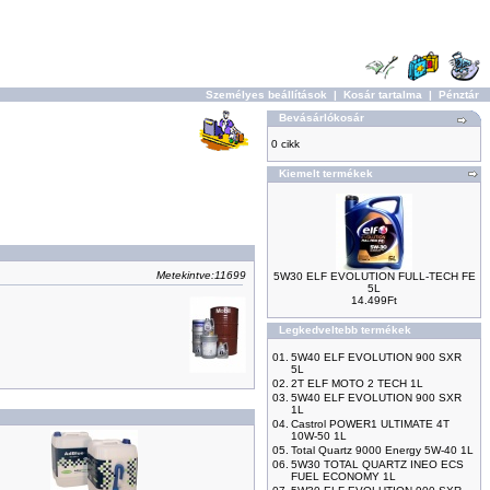
Személyes beállítások
|
Kosár tartalma
|
Pénztár
Bevásárlókosár
0 cikk
Kiemelt termékek
Metekintve:11699
5W30 ELF EVOLUTION FULL-TECH FE
5L
14.499Ft
Legkedveltebb termékek
01.
5W40 ELF EVOLUTION 900 SXR
5L
02.
2T ELF MOTO 2 TECH 1L
03.
5W40 ELF EVOLUTION 900 SXR
1L
04.
Castrol POWER1 ULTIMATE 4T
10W-50 1L
05.
Total Quartz 9000 Energy 5W-40 1L
06.
5W30 TOTAL QUARTZ INEO ECS
FUEL ECONOMY 1L