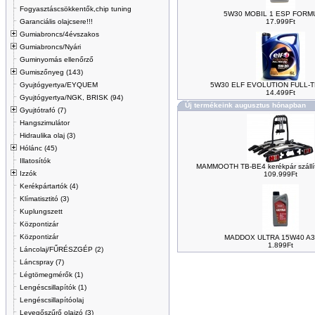
Fogyasztáscsökkentők,chip tuning
5W30 MOBIL 1 ESP FORM
Garanciális olajcsere!!!
17.999Ft
Gumiabroncs/4évszakos
Gumiabroncs/Nyári
Guminyomás ellenőrző
Gumiszőnyeg (143)
Gyujtógyertya/EYQUEM
5W30 ELF EVOLUTION FULL-T
14.499Ft
Gyujtógyertya/NGK, BRISK (94)
Új termékeink augusztus hónapban
Gyujtótrafó (7)
Hangszimulátor
Hidraulika olaj (3)
Hólánc (45)
Illatosítók
MAMMOOTH TB-BE4 kerékpár szállí
Izzók
109.999Ft
Kerékpártartók (4)
Klímatisztitó (3)
Kuplungszett
Központizár
Központizár
MADDOX ULTRA 15W40 A3
1.899Ft
Láncolaj/FŰRÉSZGÉP (2)
Láncspray (7)
Légtömegmérők (1)
Lengéscsillapítók (1)
Lengéscsillapítóolaj
Levegőszűrő olajzó (3)