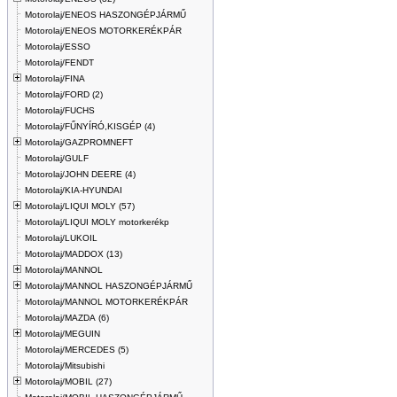
Motorolaj/ENEOS HASZONGÉPJÁRMŰ
Motorolaj/ENEOS MOTORKERÉKPÁR
Motorolaj/ESSO
Motorolaj/FENDT
Motorolaj/FINA
Motorolaj/FORD (2)
Motorolaj/FUCHS
Motorolaj/FŰNYÍRÓ,KISGÉP (4)
Motorolaj/GAZPROMNEFT
Motorolaj/GULF
Motorolaj/JOHN DEERE (4)
Motorolaj/KIA-HYUNDAI
Motorolaj/LIQUI MOLY (57)
Motorolaj/LIQUI MOLY motorkerékp
Motorolaj/LUKOIL
Motorolaj/MADDOX (13)
Motorolaj/MANNOL
Motorolaj/MANNOL HASZONGÉPJÁRMŰ
Motorolaj/MANNOL MOTORKERÉKPÁR
Motorolaj/MAZDA (6)
Motorolaj/MEGUIN
Motorolaj/MERCEDES (5)
Motorolaj/Mitsubishi
Motorolaj/MOBIL (27)