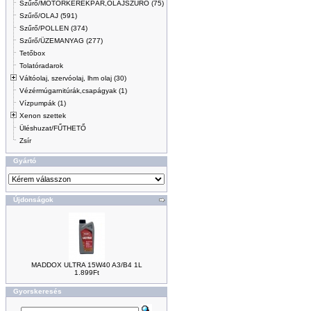
Szűrő/MOTORKERÉKPÁR,OLAJSZŰRŐ (75)
Szűrő/OLAJ (591)
Szűrő/POLLEN (374)
Szűrő/ÜZEMANYAG (277)
Tetőbox
Tolatóradarok
Váltóolaj, szervóolaj, lhm olaj (30)
Vézérmúgarnitúrák,csapágyak (1)
Vízpumpák (1)
Xenon szettek
Üléshuzat/FŰTHETŐ
Zsír
Gyártó
Újdonságok
MADDOX ULTRA 15W40 A3/B4 1L
1.899Ft
Gyorskeresés