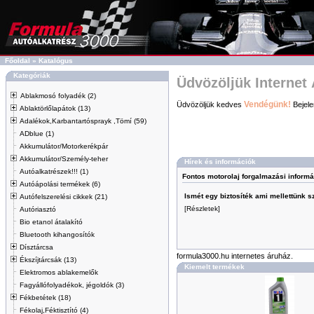
Főoldal
»
Katalógus
Kategóriák
Üdvözöljük Internet
Ablakmosó folyadék (2)
Vendégünk!
Üdvözöljük kedves
Bejele
Ablaktörlőlapátok (13)
Adalékok,Karbantartósprayk ,Tömí (59)
ADblue (1)
Akkumulátor/Motorkerékpár
Akkumulátor/Személy-teher
Hírek és információk
Autóalkatrészek!!! (1)
Fontos motorolaj forgalmazási informá
Autóápolási termékek (6)
Ismét egy biztosíték ami mellettünk sz
Autófelszerelési cikkek (21)
[Részletek]
Autóriasztó
Bio etanol átalakító
Bluetooth kihangosítók
Dísztárcsa
formula3000.hu internetes áruház.
Ékszíjtárcsák (13)
Kiemelt termékek
Elektromos ablakemelők
Fagyállófolyadékok, jégoldók (3)
Fékbetétek (18)
Fékolaj,Féktisztító (4)