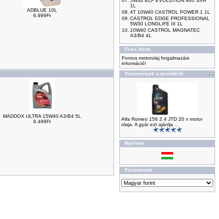
07.
5W30 ELF EVOLUTION 900 SXR
1L
ADBLUE 10L
08.
4T 10W40 CASTROL POWER 1 1L
6.999Ft
09.
CASTROL EDGE PROFESSIONAL
5W30 LONGLIFE III 1L
10.
10W40 CASTROL MAGNATEC
A3/B4 4L
Friss hírek
Fontos motorolaj forgalmazási
információ!
Vélemények a termékről
MADDOX ULTRA 15W40 A3/B4 5L
Alfa Romeo 156 2.4 JTD 20 v motor
9.499Ft
olaja. A gyár ezt ajánlja ..
Nyelvek
Pénznemek