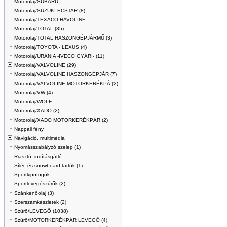
Motorolaj/SUBARU
Motorolaj/SUZUKI-ECSTAR (8)
Motorolaj/TEXACO HAVOLINE
Motorolaj/TOTAL (35)
Motorolaj/TOTAL HASZONGÉPJÁRMŰ (3)
Motorolaj/TOYOTA - LEXUS (4)
Motorolaj/URANIA -IVECO GYÁRI- (11)
Motorolaj/VALVOLINE (29)
Motorolaj/VALVOLINE HASZONGÉPJÁR (7)
Motorolaj/VALVOLINE MOTORKERÉKPÁ (2)
Motorolaj/VW (4)
Motorolaj/WOLF
Motorolaj/XADO (2)
Motorolaj/XADO MOTORKERÉKPÁR (2)
Nappali fény
Navigáció, multimédia
Nyomásszabályzó szelep (1)
Riasztó, indításgátló
Síléc és snowboard tartók (1)
Sportkipufogók
Sportlevegőszűrők (2)
Szánkenőolaj (3)
Szerszámkészletek (2)
Szűrő/LEVEGŐ (1038)
Szűrő/MOTORKERÉKPÁR LEVEGŐ (4)