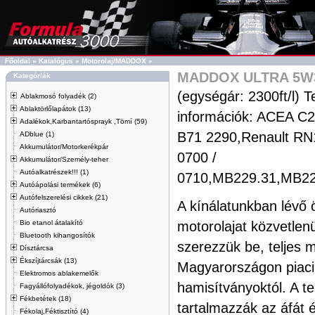
Főoldal
»
Katalógus
»
Motorolaj/MADDOX
»
MADDOX ULTRA 5W3
Kategóriák
(egységár: 2300ft/l) T
Ablakmosó folyadék (2)
Ablaktörlőlapátok (13)
információk: ACEA C
Adalékok,Karbantartósprayk ,Tömí (59)
B71 2290,Renault RN
ADblue (1)
Akkumulátor/Motorkerékpár
0700 /
Akkumulátor/Személy-teher
Autóalkatrészek!!! (1)
0710,MB229.31,MB22
Autóápolási termékek (6)
Autófelszerelési cikkek (21)
A kínálatunkban lévő 
Autóriasztó
Bio etanol átalakító
motorolajat közvetlenü
Bluetooth kihangosítók
szerezzük be, teljes 
Dísztárcsa
Ékszíjtárcsák (13)
Magyarországon piaci
Elektromos ablakemelők
hamisítványoktól. A t
Fagyállófolyadékok, jégoldók (3)
Fékbetétek (18)
tartalmazzák az áfát 
Fékolaj,Féktisztító (4)