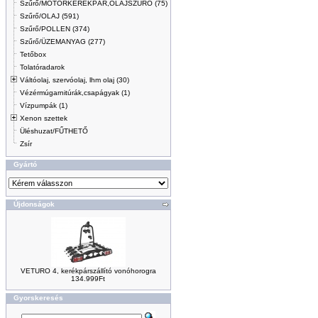
Szűrő/MOTORKERÉKPÁR,OLAJSZŰRŐ (75)
Szűrő/OLAJ (591)
Szűrő/POLLEN (374)
Szűrő/ÜZEMANYAG (277)
Tetőbox
Tolatóradarok
Váltóolaj, szervóolaj, lhm olaj (30)
Vézérmúgarnitúrák,csapágyak (1)
Vízpumpák (1)
Xenon szettek
Üléshuzat/FŰTHETŐ
Zsír
Gyártó
Újdonságok
VETURO 4, kerékpárszállító vonóhorogra
134.999Ft
Gyorskeresés