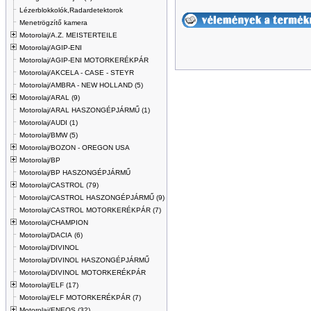
Lézerblokkolók,Radardetektorok
Menetrögzítő kamera
Motorolaj/A.Z. MEISTERTEILE
Motorolaj/AGIP-ENI
Motorolaj/AGIP-ENI MOTORKERÉKPÁR
Motorolaj/AKCELA - CASE - STEYR
Motorolaj/AMBRA - NEW HOLLAND (5)
Motorolaj/ARAL (9)
Motorolaj/ARAL HASZONGÉPJÁRMŰ (1)
Motorolaj/AUDI (1)
Motorolaj/BMW (5)
Motorolaj/BOZON - OREGON USA
Motorolaj/BP
Motorolaj/BP HASZONGÉPJÁRMŰ
Motorolaj/CASTROL (79)
Motorolaj/CASTROL HASZONGÉPJÁRMŰ (9)
Motorolaj/CASTROL MOTORKERÉKPÁR (7)
Motorolaj/CHAMPION
Motorolaj/DACIA (6)
Motorolaj/DIVINOL
Motorolaj/DIVINOL HASZONGÉPJÁRMŰ
Motorolaj/DIVINOL MOTORKERÉKPÁR
Motorolaj/ELF (17)
Motorolaj/ELF MOTORKERÉKPÁR (7)
Motorolaj/ENEOS (32)