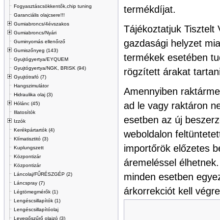
Fogyasztáscsökkentők,chip tuning
termékdíjat.
Garanciális olajcsere!!!
Gumiabroncs/4évszakos
Tájékoztatjuk Tisztelt 
Gumiabroncs/Nyári
gazdasági helyzet miat
Guminyomás ellenőrző
Gumiszőnyeg (143)
termékek esetében t
Gyujtógyertya/EYQUEM
Gyujtógyertya/NGK, BRISK (94)
rögzített árakat tartani
Gyujtótrafó (7)
Hangszimulátor
Amennyiben raktármen
Hidraulika olaj (3)
ad le vagy raktáron n
Hólánc (45)
Illatosítók
esetben az új beszerz
Izzók
Kerékpártartók (4)
weboldalon feltüntetet
Klímatisztitó (3)
importőrök előzetes be
Kuplungszett
Központizár
áremeléssel élhetnek.
Központizár
Láncolaj/FŰRÉSZGÉP (2)
minden esetben egye
Láncspray (7)
árkorrekciót kell végr
Légtömegmérők (1)
Lengéscsillapítók (1)
Lengéscsillapítóolaj
Levegőszűrő olajzó (3)