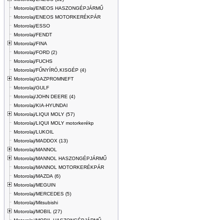
Motorolaj/ENEOS HASZONGÉPJÁRMŰ
Motorolaj/ENEOS MOTORKERÉKPÁR
Motorolaj/ESSO
Motorolaj/FENDT
Motorolaj/FINA
Motorolaj/FORD (2)
Motorolaj/FUCHS
Motorolaj/FŰNYÍRÓ,KISGÉP (4)
Motorolaj/GAZPROMNEFT
Motorolaj/GULF
Motorolaj/JOHN DEERE (4)
Motorolaj/KIA-HYUNDAI
Motorolaj/LIQUI MOLY (57)
Motorolaj/LIQUI MOLY motorkerékp
Motorolaj/LUKOIL
Motorolaj/MADDOX (13)
Motorolaj/MANNOL
Motorolaj/MANNOL HASZONGÉPJÁRMŰ
Motorolaj/MANNOL MOTORKERÉKPÁR
Motorolaj/MAZDA (6)
Motorolaj/MEGUIN
Motorolaj/MERCEDES (5)
Motorolaj/Mitsubishi
Motorolaj/MOBIL (27)