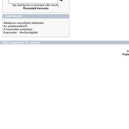
Ide kell beírni a keresett cikk nevét.
Összetett keresés
Információk
Általános szerződési feltételek
Az adatkezelésről
A használat szabályai
Kapcsolat - Vevőszolgálat
2026 augusztus 07, péntek
©
Fejl