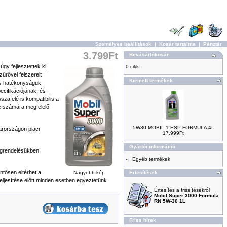
Személyes beállítások
|
Kosár tartalma
|
Pénztár
3.799Ft
Bevásárlókosár
y fejlesztettek ki,
0 cikk
űrővel felszerelt
Kiemelt termékek
és hatékonyságuk
cifikációjának, és
zafelé is kompatibilis a
e számára megfelelő
5W30 MOBIL 1 ESP FORMULA 4L
arországon piaci
17.999Ft
Gyártói információ
megrendelésükben
-
Egyéb termékek
ntősen eltérhet a
Nagyobb kép
Értesítések
teljesítése előtt minden esetben egyeztetünk
Értesítés a frissítésekről
Mobil Super 3000 Formula
RN 5W-30 1L
Friss hírek