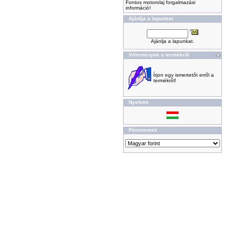
Fontos motorolaj forgalmazási
információ!
Ajánlja a lapunkat
Ajánlja a lapunkat.
Vélemények a termékről
Írjon egy ismertetőt erről a
termékről!
Nyelvek
Pénznemek