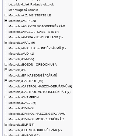
Lézerblokkolók,Radardetektorok
Menetrögzítő kamera
Motorolaj/A.Z. MEISTERTEILE
Motorolaj/AGIP-ENI
Motorolaj/AGIP-ENI MOTORKERÉKPÁR
Motorolaj/AKCELA - CASE - STEYR
Motorolaj/AMBRA - NEW HOLLAND (5)
Motorolaj/ARAL (9)
Motorolaj/ARAL HASZONGÉPJÁRMŰ (1)
Motorolaj/AUDI (1)
Motorolaj/BMW (5)
Motorolaj/BOZON - OREGON USA
Motorolaj/BP
Motorolaj/BP HASZONGÉPJÁRMŰ
Motorolaj/CASTROL (79)
Motorolaj/CASTROL HASZONGÉPJÁRMŰ (9)
Motorolaj/CASTROL MOTORKERÉKPÁR (7)
Motorolaj/CHAMPION
Motorolaj/DACIA (6)
Motorolaj/DIVINOL
Motorolaj/DIVINOL HASZONGÉPJÁRMŰ
Motorolaj/DIVINOL MOTORKERÉKPÁR
Motorolaj/ELF (17)
Motorolaj/ELF MOTORKERÉKPÁR (7)
Motorolaj/ENEOS (32)