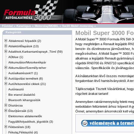
Főoldal
»
Katalógus
»
Motorolaj/MOBIL
»
5w30 Mobil motorolaj
»
Mobil Super 3000 F
Kategóriák
A Mobil Super™ 3000 Formula RN 5W-30 eg
Ablakmosó folyadék (2)
hogy megfeleljen a Renault legújabb RN1
Ablaktörlőlapátok (13)
benzin- és dízelmotoros járművekhez, 
Adalékok,Karbantartósprayk ,Tömí (59)
megőrzéséhez. A Mobil Super™ 3000 Form
ADblue (1)
alkalmas a legújabb Renault gyártmányú
Akkumulátor/Motorkerékpár
régebbi RN0700 és RN0710 specifikáció
Akkumulátor/Személy-teher
választás. Specifikációk és jóváhagyá
Autóalkatrészek!!! (1)
A kínálatunkban lévő összes motorolajat
Autóápolási termékek (6)
forgalomban lévő hamisítványoktól. A te
Autófelszerelési cikkek (21)
Tájékoztatjuk Tisztelt Vásárlóinkat, ho
Autóriasztó
rögzített árakat tartani!
Bio etanol átalakító
Bluetooth kihangosítók
Amennyiben raktármennyiség feletti megr
Dísztárcsa
weboldalon feltüntetett árhoz képest! A 
Ékszíjtárcsák (13)
Önnel, amennyiben árkorrekciót kell vég
Elektromos ablakemelők
Fagyállófolyadékok, jégoldók (3)
Fékbetétek (18)
Fékolaj,Féktisztító (4)