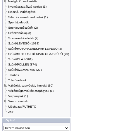
Navigáció, multimédia
Nyomásszabályzó szelep (1)
Riasztó, indításgátló
Síléc és snowboard tartók (1)
Sportkipufogók
Sportlevegőszűrők (2)
Szánkenőolaj (3)
Szerszámkészletek (2)
Szűrő/LEVEGŐ (1038)
Szűrő/MOTORKERÉKPÁR LEVEGŐ (4)
Szűrő/MOTORKERÉKPÁR,OLAJSZŰRŐ (75)
Szűrő/OLAJ (591)
Szűrő/POLLEN (374)
Szűrő/ÜZEMANYAG (277)
Tetőbox
Tolatóradarok
Váltóolaj, szervóolaj, lhm olaj (30)
Vézérmúgarnitúrák,csapágyak (1)
Vízpumpák (1)
Xenon szettek
Üléshuzat/FŰTHETŐ
Zsír
Gyártó