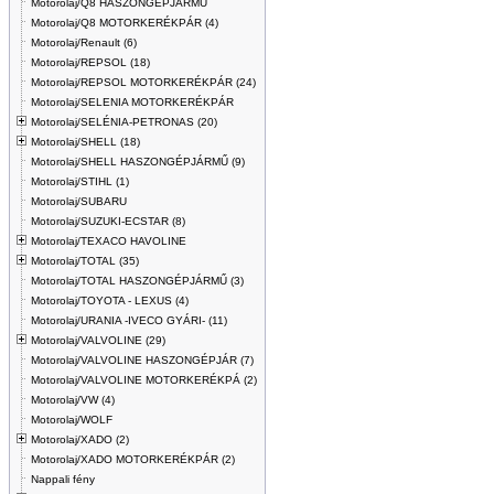
Motorolaj/Q8 HASZONGÉPJÁRMŰ
Motorolaj/Q8 MOTORKERÉKPÁR (4)
Motorolaj/Renault (6)
Motorolaj/REPSOL (18)
Motorolaj/REPSOL MOTORKERÉKPÁR (24)
Motorolaj/SELENIA MOTORKERÉKPÁR
Motorolaj/SELÉNIA-PETRONAS (20)
Motorolaj/SHELL (18)
Motorolaj/SHELL HASZONGÉPJÁRMŰ (9)
Motorolaj/STIHL (1)
Motorolaj/SUBARU
Motorolaj/SUZUKI-ECSTAR (8)
Motorolaj/TEXACO HAVOLINE
Motorolaj/TOTAL (35)
Motorolaj/TOTAL HASZONGÉPJÁRMŰ (3)
Motorolaj/TOYOTA - LEXUS (4)
Motorolaj/URANIA -IVECO GYÁRI- (11)
Motorolaj/VALVOLINE (29)
Motorolaj/VALVOLINE HASZONGÉPJÁR (7)
Motorolaj/VALVOLINE MOTORKERÉKPÁ (2)
Motorolaj/VW (4)
Motorolaj/WOLF
Motorolaj/XADO (2)
Motorolaj/XADO MOTORKERÉKPÁR (2)
Nappali fény