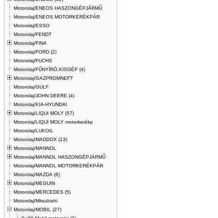
Motorolaj/ENEOS HASZONGÉPJÁRMŰ
Motorolaj/ENEOS MOTORKERÉKPÁR
Motorolaj/ESSO
Motorolaj/FENDT
Motorolaj/FINA
Motorolaj/FORD (2)
Motorolaj/FUCHS
Motorolaj/FŰNYÍRÓ,KISGÉP (4)
Motorolaj/GAZPROMNEFT
Motorolaj/GULF
Motorolaj/JOHN DEERE (4)
Motorolaj/KIA-HYUNDAI
Motorolaj/LIQUI MOLY (57)
Motorolaj/LIQUI MOLY motorkerékp
Motorolaj/LUKOIL
Motorolaj/MADDOX (13)
Motorolaj/MANNOL
Motorolaj/MANNOL HASZONGÉPJÁRMŰ
Motorolaj/MANNOL MOTORKERÉKPÁR
Motorolaj/MAZDA (6)
Motorolaj/MEGUIN
Motorolaj/MERCEDES (5)
Motorolaj/Mitsubishi
Motorolaj/MOBIL (27)