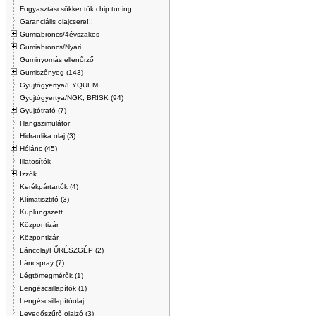
Fogyasztáscsökkentők,chip tuning
Garanciális olajcsere!!!
Gumiabroncs/4évszakos
Gumiabroncs/Nyári
Guminyomás ellenőrző
Gumiszőnyeg (143)
Gyujtógyertya/EYQUEM
Gyujtógyertya/NGK, BRISK (94)
Gyujtótrafó (7)
Hangszimulátor
Hidraulika olaj (3)
Hólánc (45)
Illatosítók
Izzók
Kerékpártartók (4)
Klímatisztitó (3)
Kuplungszett
Központizár
Központizár
Láncolaj/FŰRÉSZGÉP (2)
Láncspray (7)
Légtömegmérők (1)
Lengéscsillapítók (1)
Lengéscsillapítóolaj
Levegőszűrő olajzó (3)