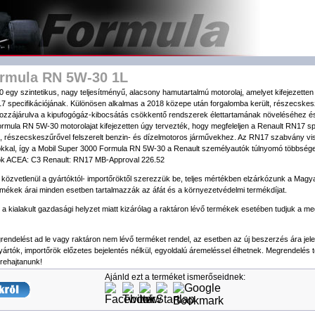
ormula RN 5W-30 1L
y szintetikus, nagy teljesítményű, alacsony hamutartalmú motorolaj, amelyet kifejezetten úg
7 specifikációjának. Különösen alkalmas a 2018 közepe után forgalomba került, részecskesz
hozzájárulva a kipufogógáz-kibocsátás csökkentő rendszerek élettartamának növeléséhez 
ula RN 5W-30 motorolajat kifejezetten úgy tervezték, hogy megfeleljen a Renault RN17 spe
, részecskeszűrővel felszerelt benzin- és dízelmotoros járművekhez. Az RN17 szabvány viss
kkal, így a Mobil Super 3000 Formula RN 5W-30 a Renault személyautók túlnyomó többség
sok ACEA: C3 Renault: RN17 MB-Approval 226.52
 közvetlenül a gyártóktól- importőröktől szerezzük be, teljes mértékben elzárkózunk a Magy
rmékek árai minden esetben tartalmazzák az áfát és a környezetvédelmi termékdíjat.
gy a kialakult gazdasági helyzet miatt kizárólag a raktáron lévő termékek esetében tudjuk a 
endelést ad le vagy raktáron nem lévő terméket rendel, az esetben az új beszerzés ára jele
gyártók, importőrök előzetes bejelentés nélkül, egyoldalú áremeléssel élhetnek. Megrendelés 
rehajtanunk!
Ajánld ezt a terméket ismerőseidnek: