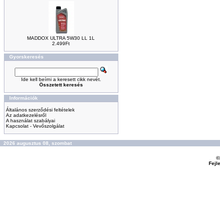
MADDOX ULTRA 5W30 LL 1L
2.499Ft
Gyorskeresés
Ide kell beírni a keresett cikk nevét.
Összetett keresés
Információk
Általános szerződési feltételek
Az adatkezelésről
A használat szabályai
Kapcsolat - Vevőszolgálat
2026 augusztus 08, szombat
©
Fejl