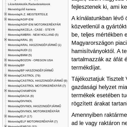
Lézerblokkolók,Radardetektorok
fejlesztenek ki, ami
Menetrögzítő kamera
Motorolaj/A.Z. MEISTERTEILE
A kínálatunkban lévő 
Motorolaj/AGIP-ENI
Motorolaj/AGIP-ENI MOTORKERÉKPÁR
közvetlenül a gyártókt
Motorolaj/AKCELA - CASE - STEYR
be, teljes mértékben 
Motorolaj/AMBRA - NEW HOLLAND (5)
Motorolaj/ARAL (9)
Magyarországon piaci
Motorolaj/ARAL HASZONGÉPJÁRMŰ (1)
hamisítványoktól. A t
Motorolaj/AUDI (1)
Motorolaj/BMW (5)
tartalmazzák az áfát 
Motorolaj/BOZON - OREGON USA
Motorolaj/BP
termékdíjat.
Motorolaj/BP HASZONGÉPJÁRMŰ
Motorolaj/CASTROL (79)
Tájékoztatjuk Tisztelt 
Motorolaj/CASTROL HASZONGÉPJÁRMŰ (9)
gazdasági helyzet miat
Motorolaj/CASTROL MOTORKERÉKPÁR (7)
Motorolaj/CHAMPION
termékek esetében t
Motorolaj/DACIA (6)
Motorolaj/DIVINOL
rögzített árakat tartani
Motorolaj/DIVINOL HASZONGÉPJÁRMŰ
Motorolaj/DIVINOL MOTORKERÉKPÁR
Amennyiben raktármen
Motorolaj/ELF (17)
Motorolaj/ELF MOTORKERÉKPÁR (7)
ad le vagy raktáron n
Motorolaj/ENEOS (32)