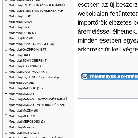
esetben az új beszerz
Motorolaj/ENEOS HASZONGÉPJÁRMŰ
Motorolaj/ENEOS MOTORKERÉKPÁR
weboldalon feltüntetet
Motorolaj/ESSO
importőrök előzetes be
Motorolaj/FENDT
Motorolaj/FINA
áremeléssel élhetnek.
Motorolaj/FORD (2)
Motorolaj/FUCHS
minden esetben egye
Motorolaj/FŰNYÍRÓ,KISGÉP (4)
árkorrekciót kell végr
Motorolaj/GAZPROMNEFT
Motorolaj/GULF
Motorolaj/JOHN DEERE (4)
Motorolaj/KIA-HYUNDAI
Motorolaj/LIQUI MOLY (57)
Motorolaj/LIQUI MOLY motorkerékp
Motorolaj/LUKOIL
Motorolaj/MADDOX (13)
Motorolaj/MANNOL
Motorolaj/MANNOL HASZONGÉPJÁRMŰ
Motorolaj/MANNOL MOTORKERÉKPÁR
Motorolaj/MAZDA (6)
Motorolaj/MEGUIN
Motorolaj/MERCEDES (5)
Motorolaj/Mitsubishi
Motorolaj/MOBIL (27)