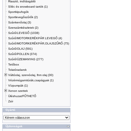
Riasztó, indításgátló
Síléc és snowboard tartók (1)
Sportkipufogók
Sportlevegőszűrők (2)
Szánkenőolaj (3)
Szerszámkészletek (2)
Szűrő/LEVEGŐ (1038)
Szűrő/MOTORKERÉKPÁR LEVEGŐ (4)
Szűrő/MOTORKERÉKPÁR,OLAJSZŰRŐ (75)
Szűrő/OLAJ (591)
Szűrő/POLLEN (374)
Szűrő/ÜZEMANYAG (277)
Tetőbox
Tolatóradarok
Váltóolaj, szervóolaj, lhm olaj (30)
Vézérmúgarnitúrák,csapágyak (1)
Vízpumpák (1)
Xenon szettek
Üléshuzat/FŰTHETŐ
Zsír
Gyártó
Újdonságok