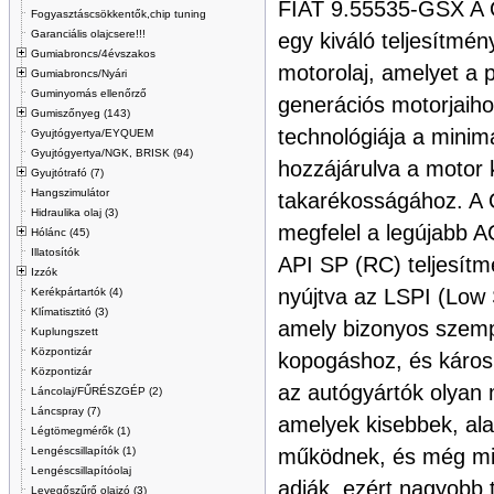
FIAT 9.55535-GSX A 
Fogyasztáscsökkentők,chip tuning
Garanciális olajcsere!!!
egy kiváló teljesítmény
Gumiabroncs/4évszakos
motorolaj, amelyet a 
Gumiabroncs/Nyári
Guminyomás ellenőrző
generációs motorjaihoz
Gumiszőnyeg (143)
technológiája a minimá
Gyujtógyertya/EYQUEM
Gyujtógyertya/NGK, BRISK (94)
hozzájárulva a motor
Gyujtótrafó (7)
Hangszimulátor
takarékosságához. A 
Hidraulika olaj (3)
megfelel a legújabb 
Hólánc (45)
Illatosítók
API SP (RC) teljesít
Izzók
nyújtva az LSPI (Low S
Kerékpártartók (4)
Klímatisztitó (3)
amely bizonyos szemp
Kuplungszett
Központizár
kopogáshoz, és káros
Központizár
az autógyártók olyan 
Láncolaj/FŰRÉSZGÉP (2)
Láncspray (7)
amelyek kisebbek, al
Légtömegmérők (1)
Lengéscsillapítók (1)
működnek, és még min
Lengéscsillapítóolaj
adják, ezért nagyobb 
Levegőszűrő olajzó (3)