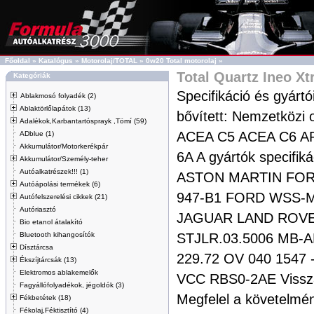
Főoldal
»
Katalógus
»
Motorolaj/TOTAL
»
0w20 Total motorolaj
»
Total Quartz Ineo X
Kategóriák
Specifikáció és gyártó
Ablakmosó folyadék (2)
Ablaktörlőlapátok (13)
bővített: Nemzetközi 
Adalékok,Karbantartósprayk ,Tömí (59)
ACEA C5 ACEA C6 AP
ADblue (1)
Akkumulátor/Motorkerékpár
6A A gyártók specifiká
Akkumulátor/Személy-teher
Autóalkatrészek!!! (1)
ASTON MARTIN FO
Autóápolási termékek (6)
947-B1 FORD WSS-M
Autófelszerelési cikkek (21)
Autóriasztó
JAGUAR LAND ROV
Bio etanol átalakító
Bluetooth kihangosítók
STJLR.03.5006 MB-
Dísztárcsa
229.72 OV 040 1547
Ékszíjtárcsák (13)
Elektromos ablakemelők
VCC RBS0-2AE Vissza
Fagyállófolyadékok, jégoldók (3)
Megfelel a követel
Fékbetétek (18)
Fékolaj,Féktisztító (4)