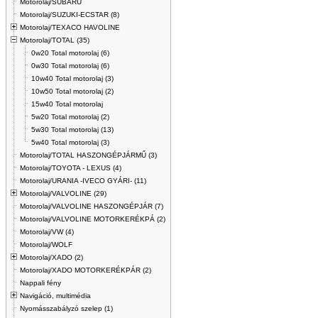
Motorolaj/SUBARU
Motorolaj/SUZUKI-ECSTAR (8)
Motorolaj/TEXACO HAVOLINE
Motorolaj/TOTAL (35)
0w20 Total motorolaj (6)
0w30 Total motorolaj (6)
10w40 Total motorolaj (3)
10w50 Total motorolaj (2)
15w40 Total motorolaj
5w20 Total motorolaj (2)
5w30 Total motorolaj (13)
5w40 Total motorolaj (3)
Motorolaj/TOTAL HASZONGÉPJÁRMŰ (3)
Motorolaj/TOYOTA - LEXUS (4)
Motorolaj/URANIA -IVECO GYÁRI- (11)
Motorolaj/VALVOLINE (29)
Motorolaj/VALVOLINE HASZONGÉPJÁR (7)
Motorolaj/VALVOLINE MOTORKERÉKPÁ (2)
Motorolaj/VW (4)
Motorolaj/WOLF
Motorolaj/XADO (2)
Motorolaj/XADO MOTORKERÉKPÁR (2)
Nappali fény
Navigáció, multimédia
Nyomásszabályzó szelep (1)